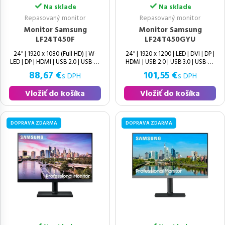
Na sklade
Na sklade
Repasovaný monitor
Repasovaný monitor
Monitor Samsung
Monitor Samsung
LF24T450F
LF24T450GYU
24" | 1920 x 1080 (Full HD) | W-
24" | 1920 x 1200 | LED | DVI | DP |
LED | DP | HDMI | USB 2.0 | USB-B |
HDMI | USB 2.0 | USB 3.0 | USB-B |
Speakers | 16:10 | Výborný | IPS |
88,67 €
101,55 €
s DPH
s DPH
Vložiť do košíka
Vložiť do košíka
DOPRAVA ZDARMA
DOPRAVA ZDARMA