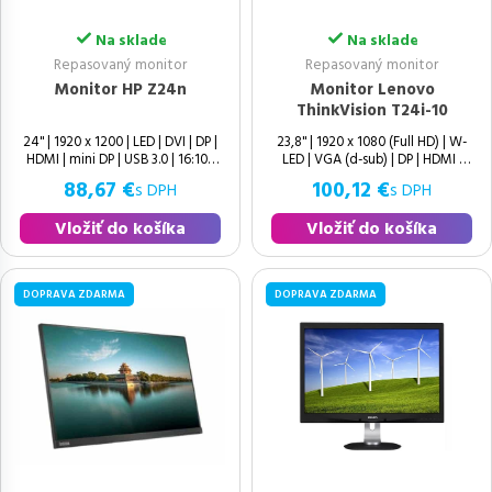
Na sklade
Na sklade
Repasovaný monitor
Repasovaný monitor
Monitor HP Z24n
Monitor Lenovo
ThinkVision T24i-10
24" | 1920 x 1200 | LED | DVI | DP |
23,8" | 1920 x 1080 (Full HD) | W-
HDMI | mini DP | USB 3.0 | 16:10 |
LED | VGA (d-sub) | DP | HDMI |
88,67 €
100,12 €
s DPH
s DPH
Vložiť do košíka
Vložiť do košíka
DOPRAVA ZDARMA
DOPRAVA ZDARMA