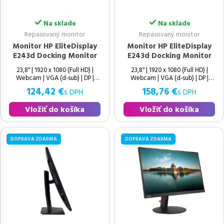
Na sklade
Na sklade
Repasovaný monitor
Repasovaný monitor
Monitor HP EliteDisplay
Monitor HP EliteDisplay
E243d Docking Monitor
E243d Docking Monitor
23,8" | 1920 x 1080 (Full HD) |
23,8" | 1920 x 1080 (Full HD) |
Webcam | VGA (d-sub) | DP |
Webcam | VGA (d-sub) | DP |
HDMI | USB 3.0 | LAN (RJ-45) |
HDMI | USB 3.0 | LAN (RJ-45) |
124,42 €
158,76 €
s DPH
s DPH
USB Type-C | USB-B | 16:9 |
USB Type-C | USB-B | 16:9 | Ako
Vložiť do košíka
Vložiť do košíka
DOPRAVA ZDARMA
DOPRAVA ZDARMA