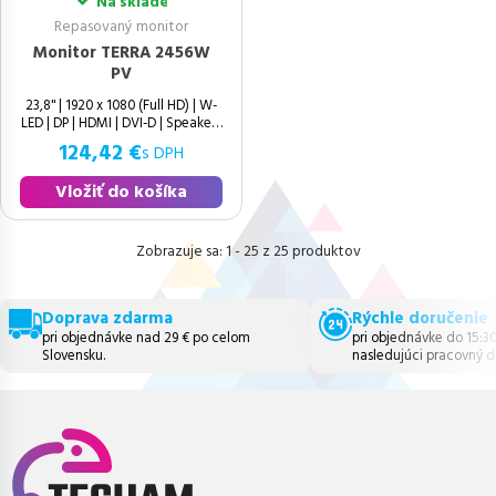
Na sklade
Repasovaný monitor
Monitor TERRA 2456W
PV
23,8" | 1920 x 1080 (Full HD) | W-
LED | DP | HDMI | DVI-D | Speakers
124,42 €
s DPH
Vložiť do košíka
1 - 25 z 25 produktov
Doprava zdarma
Rýchle doručenie
pri objednávke nad 29 € po celom
pri objednávke do 15:3
Slovensku.
nasledujúci pracovný d