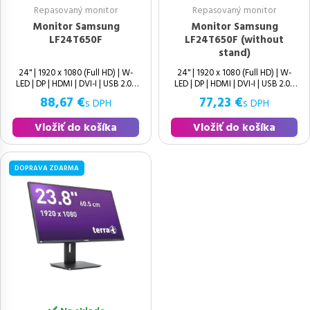
Repasovaný monitor
Repasovaný monitor
Monitor Samsung
Monitor Samsung
LF24T650F
LF24T650F (without
stand)
24" | 1920 x 1080 (Full HD) | W-
24" | 1920 x 1080 (Full HD) | W-
LED | DP | HDMI | DVI-I | USB 2.0 |
LED | DP | HDMI | DVI-I | USB 2.0 |
USB 3.0 | USB-B | Speakers | 16:9 |
USB 3.0 | USB-B | Speakers | 16:9 |
88,67 €
77,23 €
s DPH
s DPH
Výborný | IPS | 75 Hz | Without
Vložiť do košíka
Vložiť do košíka
DOPRAVA ZDARMA