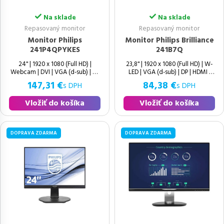
Na sklade
Na sklade
Repasovaný monitor
Repasovaný monitor
Monitor Philips
Monitor Philips Brilliance
241P4QPYKES
241B7Q
24" | 1920 x 1080 (Full HD) |
23,8" | 1920 x 1080 (Full HD) | W-
Webcam | DVI | VGA (d-sub) | DP
LED | VGA (d-sub) | DP | HDMI |
| USB 2.0 | Speakers | 16:9 |
USB 3.0 | Speakers | 16:9 | Výborný
147,31 €
84,38 €
s DPH
s DPH
Vložiť do košíka
Vložiť do košíka
DOPRAVA ZDARMA
DOPRAVA ZDARMA