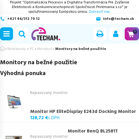
Projekt "Optimalizácia Procesov a Digitálna Transformácia Pre Zvýšenie
Efektívnosti a Konkurencieschopnosti Spoločnosti Printmania s.r.o" je
spolufinancovaný Európskou úniou.
Zobraziť viac.
+421 46/312 70 12
info@techam.sk
ubmenu
0
ubmenu
Notebooky a PC
Monitory
Monitory na bežné použitie
Monitory na bežné použitie
ubmenu
Výhodná ponuka
ubmenu
Repasovaný monitor
ubmenu
Monitor HP EliteDisplay E243d Docking Monitor
128,72 €
s DPH
Monitor BenQ BL2581T
Repasovaný monitor