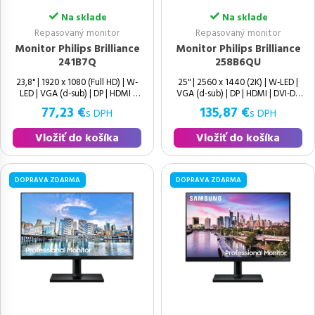
Na sklade
Na sklade
Repasovaný monitor
Repasovaný monitor
Monitor Philips Brilliance
Monitor Philips Brilliance
241B7Q
258B6QU
23,8" | 1920 x 1080 (Full HD) | W-
25" | 2560 x 1440 (2K) | W-LED |
LED | VGA (d-sub) | DP | HDMI |
VGA (d-sub) | DP | HDMI | DVI-D |
USB 3.0 | Speakers | 16:9 |
USB 2.0 | USB 3.0 | LAN (RJ-45) |
77,23 €
135,87 €
s DPH
s DPH
USB Type-C | Speakers | 16:9 |
Vložiť do košíka
Vložiť do košíka
DOPRAVA ZDARMA
DOPRAVA ZDARMA