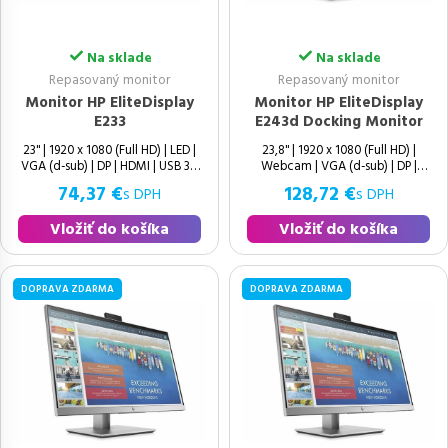
Na sklade
Na sklade
Repasovaný monitor
Repasovaný monitor
Monitor HP EliteDisplay
Monitor HP EliteDisplay
E233
E243d Docking Monitor
23" | 1920 x 1080 (Full HD) | LED |
23,8" | 1920 x 1080 (Full HD) |
VGA (d-sub) | DP | HDMI | USB 3.0
Webcam | VGA (d-sub) | DP |
HDMI | USB 3.0 | LAN (RJ-45) |
74,37 €
128,72 €
s DPH
s DPH
USB Type-C | USB-B | 16:9 |
Vložiť do košíka
Vložiť do košíka
DOPRAVA ZDARMA
DOPRAVA ZDARMA