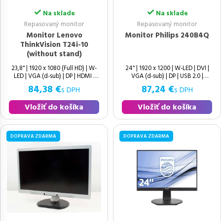
Na sklade
Na sklade
Repasovaný monitor
Repasovaný monitor
Monitor Lenovo
Monitor Philips 240B4Q
ThinkVision T24i-10
(without stand)
23,8" | 1920 x 1080 (Full HD) | W-
24" | 1920 x 1200 | W-LED | DVI |
LED | VGA (d-sub) | DP | HDMI |
VGA (d-sub) | DP | USB 2.0 |
Speakers | 16:10 | Zachovalý |
84,38 €
87,24 €
s DPH
s DPH
Vložiť do košíka
Vložiť do košíka
DOPRAVA ZDARMA
DOPRAVA ZDARMA