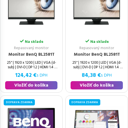
Na sklade
Na sklade
Repasovaný monitor
Repasovaný monitor
Monitor BenQ BL2581T
Monitor BenQ BL2581T
25" | 1920 x 1200 | LED | VGA (d-
25" | 1920 x 1200 | LED | VGA (d-
sub) | DVI-D | DP 1.2 | HDMI 1.4 |
sub) | DVI-D | DP 1.2 | HDMI 1.4 |
USB 3.0 | USB-B | Speakers | 16:10 |
USB 3.0 | USB-B | Speakers | 16:10 |
124,42 €
84,38 €
s DPH
s DPH
Vložiť do košíka
Vložiť do košíka
DOPRAVA ZDARMA
DOPRAVA ZDARMA