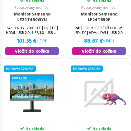
Na sklade
Na sklade
Repasovaný monitor
Repasovaný monitor
Monitor Samsung
Monitor Samsung
LF24T450GYU
LF24T650F
24" | 1920 x 1200 | LED | DVI | DP |
24" | 1920 x 1080 (Full HD) | W-
HDMI | USB 2.0 | USB 3.0 | USB-B |
LED | DP | HDMI | DVI-I | USB 2.0 |
Speakers | 16:10 | Zachovalý | IPS
USB 3.0 | USB-B | Speakers | 16:9 |
101,55 €
88,67 €
s DPH
s DPH
Vložiť do košíka
Vložiť do košíka
DOPRAVA ZDARMA
DOPRAVA ZDARMA
Na sklade
Na sklade