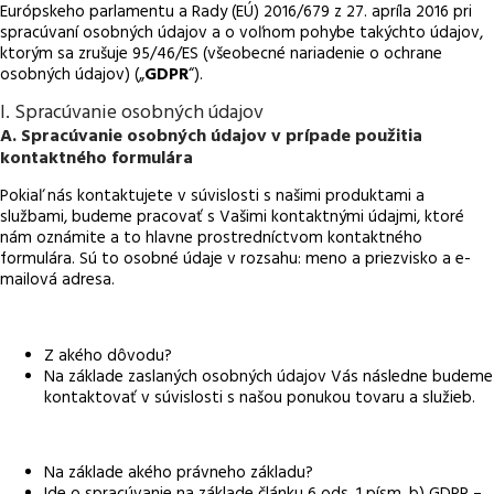
Európskeho parlamentu a Rady (EÚ) 2016/679 z 27. apríla 2016 pri
spracúvaní osobných údajov a o voľnom pohybe takýchto údajov,
ktorým sa zrušuje 95/46/ES (všeobecné nariadenie o ochrane
osobných údajov) („
GDPR
“).
I. Spracúvanie osobných údajov
A. Spracúvanie osobných údajov v prípade použitia
kontaktného formulára
Pokiaľ nás kontaktujete v súvislosti s našimi produktami a
službami, budeme pracovať s Vašimi kontaktnými údajmi, ktoré
nám oznámite a to hlavne prostredníctvom kontaktného
formulára. Sú to osobné údaje v rozsahu: meno a priezvisko a e-
mailová adresa.
Z akého dôvodu?
Na základe zaslaných osobných údajov Vás následne budeme
kontaktovať v súvislosti s našou ponukou tovaru a služieb.
Na základe akého právneho základu?
Ide o spracúvanie na základe článku 6 ods. 1 písm. b) GDPR –