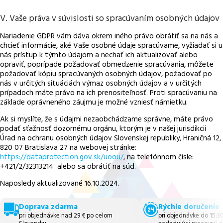
V. Vaše práva v súvislosti so spracúvaním osobných údajov
Nariadenie GDPR vám dáva okrem iného právo obrátiť sa na nás a
chcieť informácie, aké Vaše osobné údaje spracúvame, vyžiadať si u
nás prístup k týmto údajom a nechať ich aktualizovať alebo
opraviť, poprípade požadovať obmedzenie spracúvania, môžete
požadovať kópiu spracúvaných osobných údajov, požadovať po
nás v určitých situáciách výmaz osobných údajov a v určitých
prípadoch máte právo na ich prenositeľnosť. Proti spracúvaniu na
základe oprávneného záujmu je možné vzniesť námietku.
Ak si myslíte, že s údajmi nezaobchádzame správne, máte právo
podať sťažnosť dozornému orgánu, ktorým je v našej jurisdikcii
Úrad na ochranu osobných údajov Slovenskej republiky, Hraničná 12,
820 07 Bratislava 27 na webovej stránke:
https://dataprotection.gov.sk/uoou/
, na telefónnom čísle:
+421/2/32313214 alebo sa obrátiť na súd.
Naposledy aktualizované 16.10.2024.
Doprava zdarma
Rýchle doručenie
pri objednávke nad 29 € po celom
pri objednávke do 15:3