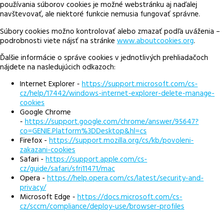
používania súborov cookies je možné webstránku aj naďalej
navštevovať, ale niektoré funkcie nemusia fungovať správne.
Súbory cookies možno kontrolovať alebo zmazať podľa uváženia –
podrobnosti viete nájsť na stránke
www.aboutcookies.org
.
Ďalšie informácie o správe cookies v jednotlivých prehliadačoch
nájdete na nasledujúcich odkazoch:
Internet Explorer -
https://support.microsoft.com/cs-
cz/help/17442/windows-internet-explorer-delete-manage-
cookies
Google Chrome
-
https://support.google.com/chrome/answer/95647?
co=GENIE.Platform%3DDesktop&hl=cs
Firefox -
https://support.mozilla.org/cs/kb/povoleni-
zakazani-cookies
Safari -
https://support.apple.com/cs-
cz/guide/safari/sfri11471/mac
Opera -
https://help.opera.com/cs/latest/security-and-
privacy/
Microsoft Edge -
https://docs.microsoft.com/cs-
cz/sccm/compliance/deploy-use/browser-profiles