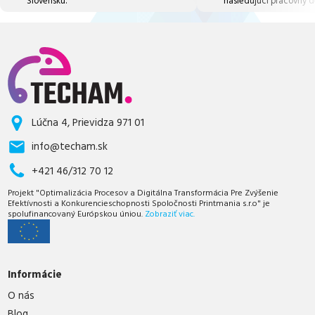
Slovensku.
nasledujúci pracovný d
Lúčna 4, Prievidza 971 01
info@techam.sk
+421 46/312 70 12
Projekt "Optimalizácia Procesov a Digitálna Transformácia Pre Zvýšenie
Efektívnosti a Konkurencieschopnosti Spoločnosti Printmania s.r.o" je
spolufinancovaný Európskou úniou.
Zobraziť viac.
Informácie
O nás
Blog