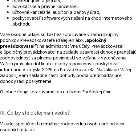
marketingové agentúry,
advokátske a právne kancelárie,
účtovné kancelárie, audítori a daňový úrad,
poskytovateľ softwarových riešení na chod internetového
obchodu.
Vaše osobné údaje, sú taktiež spracúvané v rámci skupiny
podnikov Prevádzkovateľa (ďalej len ako, „
Spoločný
prevádzkovateľ“
) na administratívne účely. Prevádzkovateľ
a Spoločný prevádzkovateľ na základe uzavretej dohody prenášajú
zodpovednosť za plnenie povinností vo vzťahu k vykonávaniu
Vašich práv ako dotknutej osoby a povinnosti poskytovať
informácie v zmysle GDPR na Prevádzkovateľa. Na základe Vašej
žiadosti, Vám základné časti dohody podľa predchádzajúcej
dohody radi poskytneme.
Osobné údaje spracúvame iba na území Európskej únie.
III. Čo by ste ďalej mali vedieť
V našej spoločnosti nemáme zodpovednú osobu pre ochranu
osobných údajov.