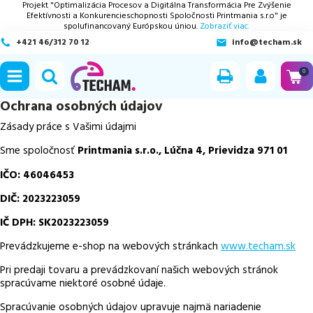
Projekt "Optimalizácia Procesov a Digitálna Transformácia Pre Zvýšenie
Efektívnosti a Konkurencieschopnosti Spoločnosti Printmania s.r.o" je
spolufinancovaný Európskou úniou.
Zobraziť viac.
+421 46/312 70 12
info@techam.sk
ubmenu
0
ubmenu
Ochrana osobných údajov
Zásady práce s Vašimi údajmi
ubmenu
Sme spoločnosť
Printmania s.r.o., Lúčna 4, Prievidza 971 01
IČO: 46046453
ubmenu
DIČ: 2023223059
ubmenu
IČ DPH: SK2023223059
Prevádzkujeme e-shop na webových stránkach
www.techam.sk
Pri predaji tovaru a prevádzkovaní našich webových stránok
spracúvame niektoré osobné údaje.
Spracúvanie osobných údajov upravuje najmä nariadenie