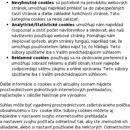
Nevyhnutné cookies
: sú potrebné na prevádzku webových
stránok, umožňujú napríklad prihlásiť sa do zabezpečených
častí stránok a ďalšie základné funkčnosti stránok. Táto
kategória cookies sa nedá zakázať.
Analytické/štatistické cookies
: umožňujú nám napríklad
rozpoznať a zistiť počet návštevníkov a sledovať, ako naši
návštevníci používajú webové stránky. Pomáhajú nám
zlepšovať spôsob, akým stránky fungujú, napríklad tak, že
umožňujú používateľom ľahko nájsť to, čo hľadajú. Tieto
súbory spúšťame iba s Vaším predchádzajúcim súhlasom.
Reklamné cookies
: používajú sa na sledovanie preferencií a
umožňujú zobraziť reklamu a ďalší obsah, ktoré najlepšie
zodpovedajú vášmu záujmu a online správaniu. Tieto súbory
spúšťame iba s Vaším predchádzajúcim súhlasom.
Ďalšie informácie o cookies a ich aktuálny zoznam nájdete
prostredníctvom jednotlivých internetových prehliadačov,
najčastejšie v záložke Nástroje pre vývojárov.
Súhlas môže byť vyjadrený prostredníctvom zaškrtávacieho políčka
obsiahnutého v tzv. cookie lište. Súbory cookies môžete aj
následne v nastavení svojho internetového prehliadača
a nastavení svojho počítača odmietnuť tak, aby ste znemožnili ich
ukladanie, alebo si nastaviť používanie iba niektorých. Odmietnutím