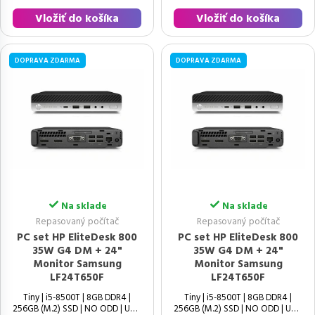
Vložiť do košíka
Vložiť do košíka
DOPRAVA ZDARMA
DOPRAVA ZDARMA
Na sklade
Na sklade
Repasovaný počítač
Repasovaný počítač
PC set HP EliteDesk 800
PC set HP EliteDesk 800
35W G4 DM + 24"
35W G4 DM + 24"
Monitor Samsung
Monitor Samsung
LF24T650F
LF24T650F
Tiny | i5-8500T | 8GB DDR4 |
Tiny | i5-8500T | 8GB DDR4 |
256GB (M.2) SSD | NO ODD | UHD
256GB (M.2) SSD | NO ODD | UHD