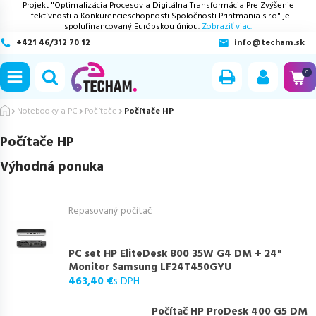
Projekt "Optimalizácia Procesov a Digitálna Transformácia Pre Zvýšenie
Efektívnosti a Konkurencieschopnosti Spoločnosti Printmania s.r.o" je
spolufinancovaný Európskou úniou.
Zobraziť viac.
+421 46/312 70 12
info@techam.sk
ubmenu
0
ubmenu
Notebooky a PC
Počítače
Počítače HP
Počítače HP
ubmenu
Výhodná ponuka
ubmenu
Repasovaný počítač
ubmenu
PC set HP EliteDesk 800 35W G4 DM + 24"
Monitor Samsung LF24T450GYU
463,40 €
s DPH
Počítač HP ProDesk 400 G5 DM