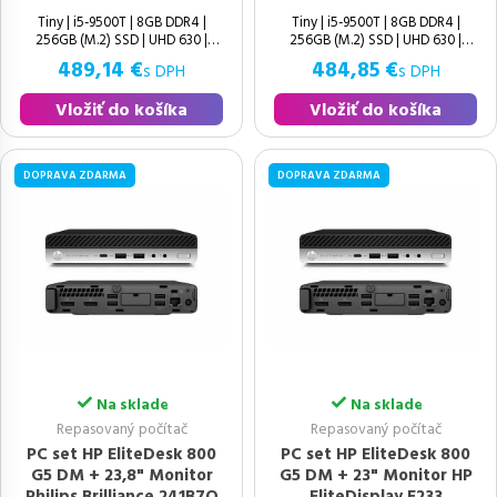
Tiny | i5-9500T | 8GB DDR4 |
Tiny | i5-9500T | 8GB DDR4 |
256GB (M.2) SSD | UHD 630 |
256GB (M.2) SSD | UHD 630 |
Windows 11 Pro | Výborný | 9.
Windows 11 Pro | Výborný | 9.
489,14 €
484,85 €
s DPH
s DPH
Vložiť do košíka
Vložiť do košíka
DOPRAVA ZDARMA
DOPRAVA ZDARMA
Na sklade
Na sklade
Repasovaný počítač
Repasovaný počítač
PC set HP EliteDesk 800
PC set HP EliteDesk 800
G5 DM + 23,8" Monitor
G5 DM + 23" Monitor HP
Philips Brilliance 241B7Q
EliteDisplay E233