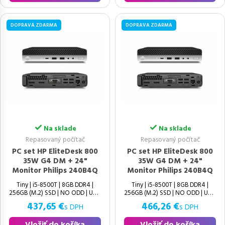
DOPRAVA ZDARMA
DOPRAVA ZDARMA
Na sklade
Na sklade
Repasovaný počítač
Repasovaný počítač
PC set HP EliteDesk 800
PC set HP EliteDesk 800
35W G4 DM + 24"
35W G4 DM + 24"
Monitor Philips 240B4Q
Monitor Philips 240B4Q
Tiny | i5-8500T | 8GB DDR4 |
Tiny | i5-8500T | 8GB DDR4 |
256GB (M.2) SSD | NO ODD | UHD
256GB (M.2) SSD | NO ODD | UHD
437,65 €
466,26 €
s DPH
s DPH
Vložiť do košíka
Vložiť do košíka