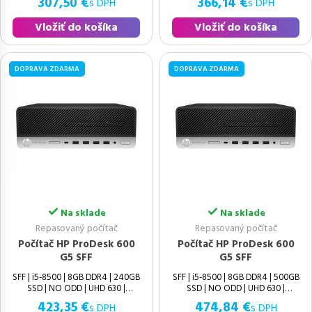
307,50 €
366,14 €
s DPH
s DPH
Vložiť do košíka
Vložiť do košíka
DOPRAVA ZDARMA
DOPRAVA ZDARMA
Na sklade
Na sklade
Repasovaný počítač
Repasovaný počítač
Počítač HP ProDesk 600
Počítač HP ProDesk 600
G5 SFF
G5 SFF
SFF | i5-8500 | 8GB DDR4 | 240GB
SFF | i5-8500 | 8GB DDR4 | 500GB
SSD | NO ODD | UHD 630 |
SSD | NO ODD | UHD 630 |
423,35 €
474,84 €
s DPH
s DPH