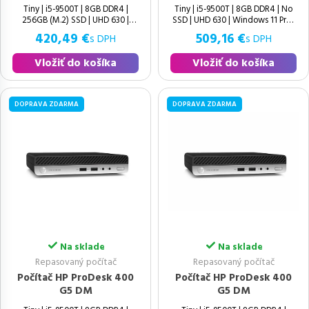
Tiny | i5-9500T | 8GB DDR4 |
Tiny | i5-9500T | 8GB DDR4 | No
256GB (M.2) SSD | UHD 630 |
SSD | UHD 630 | Windows 11 Pro |
Windows 11 Pro | Ako nový | 9.
420,49 €
509,16 €
s DPH
s DPH
Vložiť do košíka
Vložiť do košíka
DOPRAVA ZDARMA
DOPRAVA ZDARMA
Na sklade
Na sklade
Repasovaný počítač
Repasovaný počítač
Počítač HP ProDesk 400
Počítač HP ProDesk 400
G5 DM
G5 DM