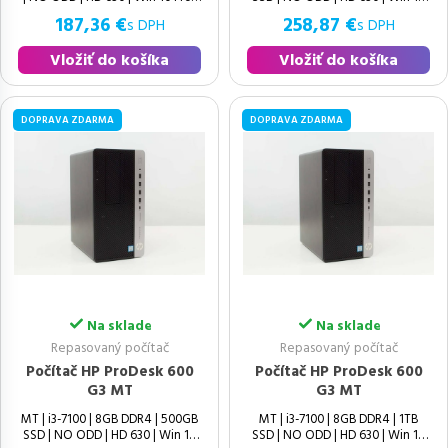
187,36 €
258,87 €
s DPH
s DPH
Vložiť do košíka
Vložiť do košíka
DOPRAVA ZDARMA
DOPRAVA ZDARMA
Na sklade
Na sklade
Repasovaný počítač
Repasovaný počítač
Počítač HP ProDesk 600
Počítač HP ProDesk 600
G3 MT
G3 MT
MT | i3-7100 | 8GB DDR4 | 500GB
MT | i3-7100 | 8GB DDR4 | 1TB
SSD | NO ODD | HD 630 | Win 10
SSD | NO ODD | HD 630 | Win 10