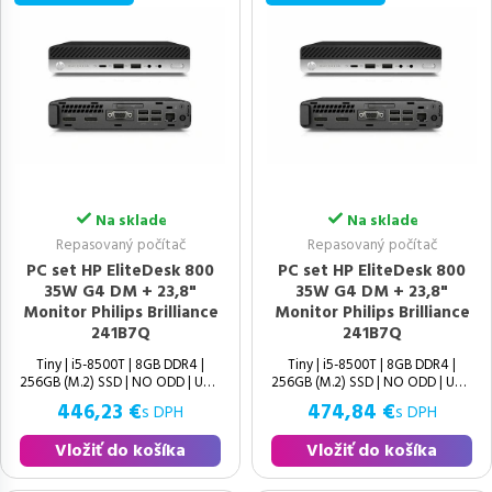
Na sklade
Na sklade
Repasovaný počítač
Repasovaný počítač
PC set HP EliteDesk 800
PC set HP EliteDesk 800
35W G4 DM + 23,8"
35W G4 DM + 23,8"
Monitor Philips Brilliance
Monitor Philips Brilliance
241B7Q
241B7Q
Tiny | i5-8500T | 8GB DDR4 |
Tiny | i5-8500T | 8GB DDR4 |
256GB (M.2) SSD | NO ODD | UHD
256GB (M.2) SSD | NO ODD | UHD
446,23 €
474,84 €
s DPH
s DPH
Vložiť do košíka
Vložiť do košíka