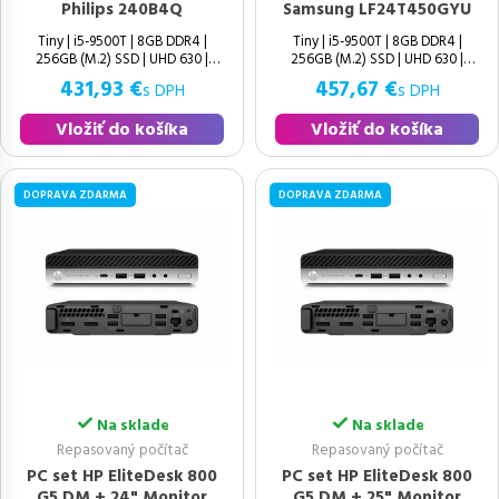
Philips 240B4Q
Samsung LF24T450GYU
Tiny | i5-9500T | 8GB DDR4 |
Tiny | i5-9500T | 8GB DDR4 |
256GB (M.2) SSD | UHD 630 |
256GB (M.2) SSD | UHD 630 |
Windows 11 Pro | Výborný | 9.
Windows 11 Pro | Výborný | 9.
431,93 €
457,67 €
s DPH
s DPH
Vložiť do košíka
Vložiť do košíka
DOPRAVA ZDARMA
DOPRAVA ZDARMA
Na sklade
Na sklade
Repasovaný počítač
Repasovaný počítač
PC set HP EliteDesk 800
PC set HP EliteDesk 800
G5 DM + 24" Monitor
G5 DM + 25" Monitor