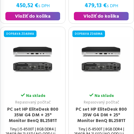
450,52 €
479,13 €
s DPH
s DPH
Vložiť do košíka
Vložiť do košíka
DOPRAVA ZDARMA
DOPRAVA ZDARMA
Na sklade
Na sklade
Repasovaný počítač
Repasovaný počítač
PC set HP EliteDesk 800
PC set HP EliteDesk 800
35W G4 DM + 25"
35W G4 DM + 25"
Monitor BenQ BL2581T
Monitor BenQ BL2581T
Tiny | i5-8500T | 8GB DDR4 |
Tiny | i5-8500T | 8GB DDR4 |
256GB (M.2) SSD | NO ODD | UHD
256GB (M.2) SSD | NO ODD | UHD