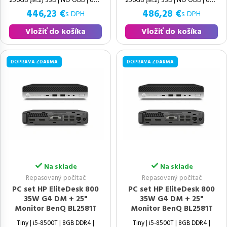
446,23 €
486,28 €
s DPH
s DPH
Vložiť do košíka
Vložiť do košíka
DOPRAVA ZDARMA
DOPRAVA ZDARMA
Na sklade
Na sklade
Repasovaný počítač
Repasovaný počítač
PC set HP EliteDesk 800
PC set HP EliteDesk 800
35W G4 DM + 25"
35W G4 DM + 25"
Monitor BenQ BL2581T
Monitor BenQ BL2581T
Tiny | i5-8500T | 8GB DDR4 |
Tiny | i5-8500T | 8GB DDR4 |