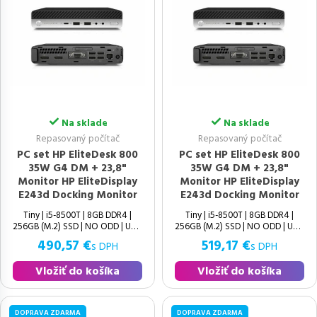
Na sklade
Na sklade
Repasovaný počítač
Repasovaný počítač
PC set HP EliteDesk 800
PC set HP EliteDesk 800
35W G4 DM + 23,8"
35W G4 DM + 23,8"
Monitor HP EliteDisplay
Monitor HP EliteDisplay
E243d Docking Monitor
E243d Docking Monitor
Tiny | i5-8500T | 8GB DDR4 |
Tiny | i5-8500T | 8GB DDR4 |
256GB (M.2) SSD | NO ODD | UHD
256GB (M.2) SSD | NO ODD | UHD
490,57 €
519,17 €
s DPH
s DPH
Vložiť do košíka
Vložiť do košíka
DOPRAVA ZDARMA
DOPRAVA ZDARMA