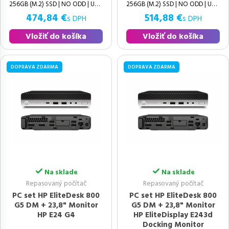
256GB (M.2) SSD | NO ODD | UHD
256GB (M.2) SSD | NO ODD | UHD
474,84 €
514,88 €
s DPH
s DPH
Vložiť do košíka
Vložiť do košíka
DOPRAVA ZDARMA
DOPRAVA ZDARMA
Na sklade
Na sklade
Repasovaný počítač
Repasovaný počítač
PC set HP EliteDesk 800
PC set HP EliteDesk 800
G5 DM + 23,8" Monitor
G5 DM + 23,8" Monitor
HP E24 G4
HP EliteDisplay E243d
Docking Monitor