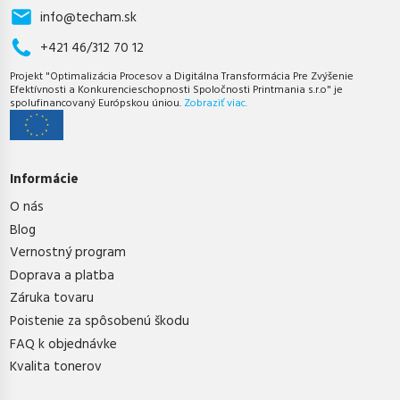
info@techam.sk
+421 46/312 70 12
Projekt "Optimalizácia Procesov a Digitálna Transformácia Pre Zvýšenie
Efektívnosti a Konkurencieschopnosti Spoločnosti Printmania s.r.o" je
spolufinancovaný Európskou úniou.
Zobraziť viac.
Informácie
O nás
Blog
Vernostný program
Doprava a platba
Záruka tovaru
Poistenie za spôsobenú škodu
FAQ k objednávke
Kvalita tonerov