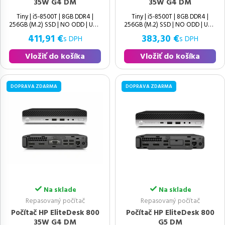
35W G4 DM
35W G4 DM
Tiny | i5-8500T | 8GB DDR4 |
Tiny | i5-8500T | 8GB DDR4 |
256GB (M.2) SSD | NO ODD | UHD
256GB (M.2) SSD | NO ODD | UHD
630 | Windows 11 Pro | Výborný |
411,91 €
383,30 €
s DPH
s DPH
Vložiť do košíka
Vložiť do košíka
DOPRAVA ZDARMA
DOPRAVA ZDARMA
Na sklade
Na sklade
Repasovaný počítač
Repasovaný počítač
Počítač HP EliteDesk 800
Počítač HP EliteDesk 800
35W G4 DM
G5 DM