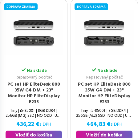
DOPRAVA ZDARMA
DOPRAVA ZDARMA
Na sklade
Na sklade
Repasovaný počítač
Repasovaný počítač
PC set HP EliteDesk 800
PC set HP EliteDesk 800
35W G4 DM + 23"
35W G4 DM + 23"
Monitor HP EliteDisplay
Monitor HP EliteDisplay
E233
E233
Tiny | i5-8500T | 8GB DDR4 |
Tiny | i5-8500T | 8GB DDR4 |
256GB (M.2) SSD | NO ODD | UHD
256GB (M.2) SSD | NO ODD | UHD
436,22 €
464,83 €
s DPH
s DPH
Vložiť do košíka
Vložiť do košíka