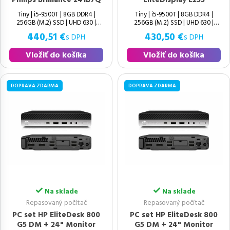
Tiny | i5-9500T | 8GB DDR4 |
Tiny | i5-9500T | 8GB DDR4 |
256GB (M.2) SSD | UHD 630 |
256GB (M.2) SSD | UHD 630 |
Windows 11 Pro | Výborný | 9.
Windows 11 Pro | Výborný | 9.
440,51 €
430,50 €
s DPH
s DPH
Vložiť do košíka
Vložiť do košíka
DOPRAVA ZDARMA
DOPRAVA ZDARMA
Na sklade
Na sklade
Repasovaný počítač
Repasovaný počítač
PC set HP EliteDesk 800
PC set HP EliteDesk 800
G5 DM + 24" Monitor
G5 DM + 24" Monitor