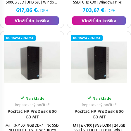
500GB SSD | UHD 630 | Windows
SSD | UHD 630 | Windows 11 Pro |
617,86 €
703,67 €
s DPH
s DPH
Vložiť do košíka
Vložiť do košíka
DOPRAVA ZDARMA
DOPRAVA ZDARMA
Na sklade
Na sklade
Repasovaný počítač
Repasovaný počítač
Počítač HP ProDesk 600
Počítač HP ProDesk 600
G3 MT
G3 MT
MT | i3-7100 | 8GB DDR4 | No SSD
MT | i3-7100 | 8GB DDR4 | 240GB
| NO ODD | HD 630 | Win 10 Pro |
SSD | NO ODD | HD 630 | Win 10