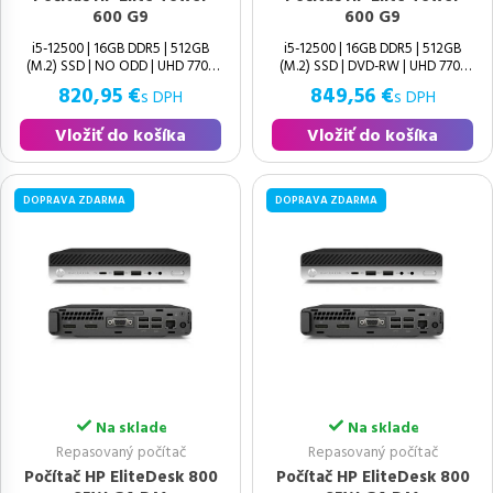
600 G9
600 G9
i5-12500 | 16GB DDR5 | 512GB
i5-12500 | 16GB DDR5 | 512GB
(M.2) SSD | NO ODD | UHD 770 |
(M.2) SSD | DVD-RW | UHD 770 |
Windows 11 Pro | HDMI 1.4b |
Windows 11 Pro | HDMI 1.4b |
820,95 €
849,56 €
s DPH
s DPH
Vložiť do košíka
Vložiť do košíka
DOPRAVA ZDARMA
DOPRAVA ZDARMA
Na sklade
Na sklade
Repasovaný počítač
Repasovaný počítač
Počítač HP EliteDesk 800
Počítač HP EliteDesk 800