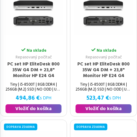
Na sklade
Na sklade
Repasovaný počítač
Repasovaný počítač
PC set HP EliteDesk 800
PC set HP EliteDesk 800
35W G4 DM + 23,8"
35W G4 DM + 23,8"
Monitor HP E24 G4
Monitor HP E24 G4
Tiny | i5-8500T | 8GB DDR4 |
Tiny | i5-8500T | 8GB DDR4 |
256GB (M.2) SSD | NO ODD | UHD
256GB (M.2) SSD | NO ODD | UHD
494,86 €
523,47 €
s DPH
s DPH
Vložiť do košíka
Vložiť do košíka
DOPRAVA ZDARMA
DOPRAVA ZDARMA