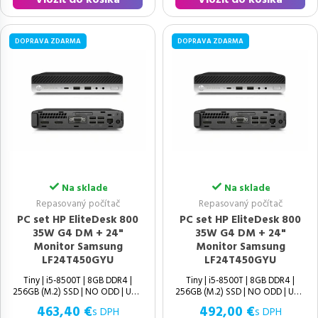
DOPRAVA ZDARMA
DOPRAVA ZDARMA
Na sklade
Na sklade
Repasovaný počítač
Repasovaný počítač
PC set HP EliteDesk 800
PC set HP EliteDesk 800
35W G4 DM + 24"
35W G4 DM + 24"
Monitor Samsung
Monitor Samsung
LF24T450GYU
LF24T450GYU
Tiny | i5-8500T | 8GB DDR4 |
Tiny | i5-8500T | 8GB DDR4 |
256GB (M.2) SSD | NO ODD | UHD
256GB (M.2) SSD | NO ODD | UHD
463,40 €
492,00 €
s DPH
s DPH