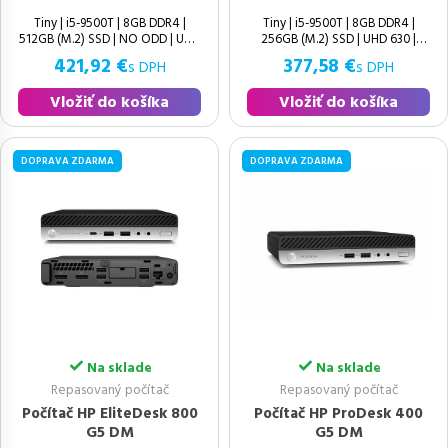
Tiny | i5-9500T | 8GB DDR4 |
Tiny | i5-9500T | 8GB DDR4 |
512GB (M.2) SSD | NO ODD | UHD
256GB (M.2) SSD | UHD 630 |
630 | Windows 11 Pro | Zachovalý
Windows 11 Pro | Výborný | 9.
421,92 €
377,58 €
s DPH
s DPH
Vložiť do košíka
Vložiť do košíka
DOPRAVA ZDARMA
DOPRAVA ZDARMA
Na sklade
Na sklade
Repasovaný počítač
Repasovaný počítač
Počítač HP EliteDesk 800
Počítač HP ProDesk 400
G5 DM
G5 DM