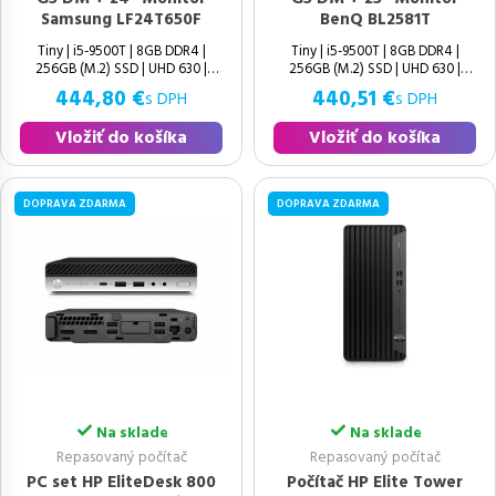
Samsung LF24T650F
BenQ BL2581T
Tiny | i5-9500T | 8GB DDR4 |
Tiny | i5-9500T | 8GB DDR4 |
256GB (M.2) SSD | UHD 630 |
256GB (M.2) SSD | UHD 630 |
Windows 11 Pro | Výborný | 9.
Windows 11 Pro | Výborný | 9.
444,80 €
440,51 €
s DPH
s DPH
Vložiť do košíka
Vložiť do košíka
DOPRAVA ZDARMA
DOPRAVA ZDARMA
Na sklade
Na sklade
Repasovaný počítač
Repasovaný počítač
PC set HP EliteDesk 800
Počítač HP Elite Tower