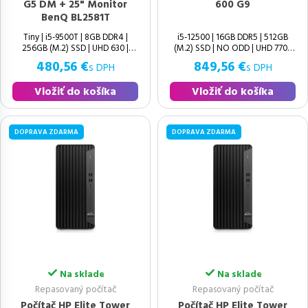
G5 DM + 25" Monitor
600 G9
BenQ BL2581T
Tiny | i5-9500T | 8GB DDR4 |
i5-12500 | 16GB DDR5 | 512GB
256GB (M.2) SSD | UHD 630 |
(M.2) SSD | NO ODD | UHD 770 |
Windows 11 Pro | Výborný | 9.
Windows 11 Pro | HDMI 1.4b |
480,56 €
849,56 €
s DPH
s DPH
Vložiť do košíka
Vložiť do košíka
DOPRAVA ZDARMA
DOPRAVA ZDARMA
Na sklade
Na sklade
Repasovaný počítač
Repasovaný počítač
Počítač HP Elite Tower
Počítač HP Elite Tower