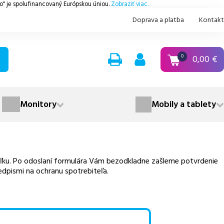
.o" je spolufinancovaný Európskou úniou.
Zobraziť viac.
Doprava a platba
Kontakt
0,00
€
0
Monitory
Mobily a tablety
aľku. Po odoslaní formulára Vám bezodkladne zašleme potvrdenie
edpismi na ochranu spotrebiteľa.