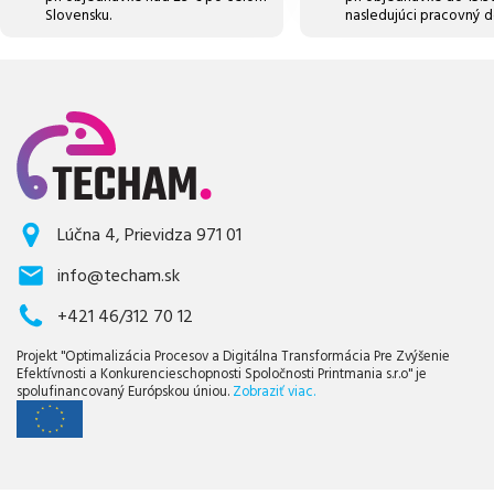
Slovensku.
nasledujúci pracovný d
Lúčna 4, Prievidza 971 01
info@techam.sk
+421 46/312 70 12
Projekt "Optimalizácia Procesov a Digitálna Transformácia Pre Zvýšenie
Efektívnosti a Konkurencieschopnosti Spoločnosti Printmania s.r.o" je
spolufinancovaný Európskou úniou.
Zobraziť viac.