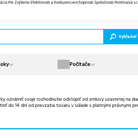
ácia Pre Zvýšenie Efektívnosti a Konkurencieschopnosti Spoločnosti Printmania s.r
Vyhľadať
oky
Počítače
ky oznámiť svoje rozhodnutie odstúpiť od zmluvy uzavretej na di
tniť do 14 dní od prevzatia tovaru v súlade s platnými právnymi pr