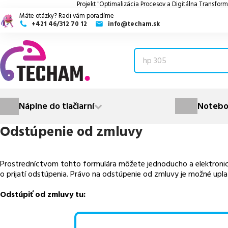
Projekt "Optimalizácia Procesov a Digitálna Transform
Máte otázky? Radi vám poradíme
+421 46/312 70 12
info@techam.sk
ubmenu
ubmenu
ubmenu
Náplne do tlačiarní
Notebo
Odstúpenie od zmluvy
ubmenu
ubmenu
Prostredníctvom tohto formulára môžete jednoducho a elektronic
o prijatí odstúpenia. Právo na odstúpenie od zmluvy je možné upla
Odstúpiť od zmluvy tu: