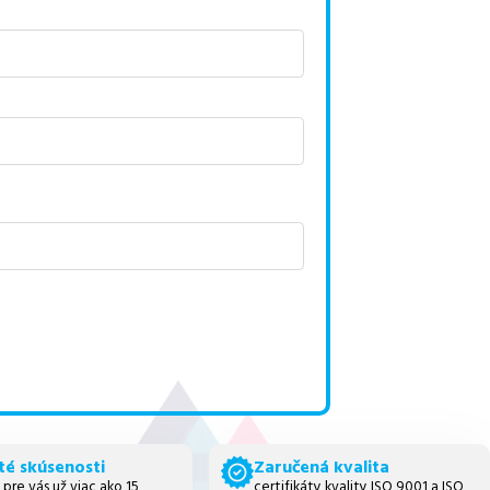
té skúsenosti
Zaručená kvalita
 pre vás už viac ako 15
certifikáty kvality ISO 9001 a ISO