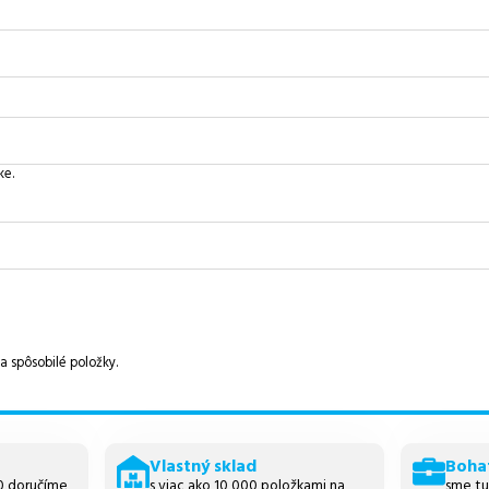
ke.
a spôsobilé položky.
Vlastný sklad
Boha
30 doručíme
s viac ako 10 000 položkami na
sme tu