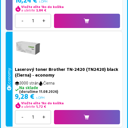
16,24
€
s DPH
Vložte ešte 1ks do košíka
a ušetríte
3,84
€
-
+
Laserový toner Brother TN-2420 (TN2420) black
Economy
(čierna) - economy
3000 strán
Čierna
Na sklade
(
doručíme
11.08.2026
)
9,28
€
s DPH
Vložte ešte 1ks do košíka
a ušetríte
1,72
€
-
+