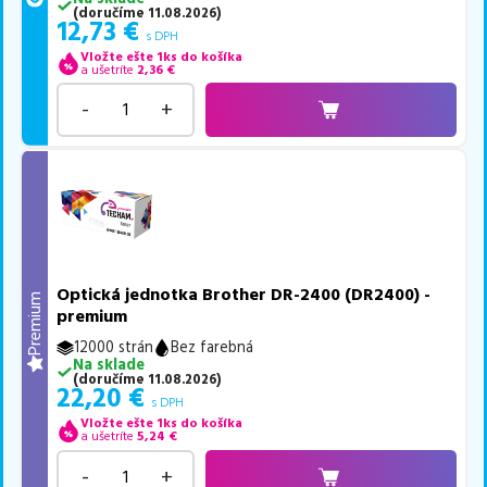
(
doručíme
11.08.2026
)
12,73
€
s DPH
Vložte ešte 1ks do košíka
a ušetríte
2,36
€
-
+
Optická jednotka Brother DR-2400 (DR2400) -
Premium
premium
12000 strán
Bez farebná
Na sklade
(
doručíme
11.08.2026
)
22,20
€
s DPH
Vložte ešte 1ks do košíka
a ušetríte
5,24
€
-
+