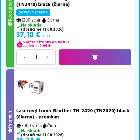
Recogreen
(TN2410) black (čierna)
DOPRAVA ZDARMA
1200 strán
Čierna
Na sklade
(
doručíme
11.08.2026
)
37,10
€
s DPH
Vložte ešte 1ks do košíka
a ušetríte
9,96
€
-
+
Laserový toner Brother TN-2420 (TN2420) black
Premium
(čierna) - premium
3000 strán
Čierna
Na sklade
(
doručíme
11.08.2026
)