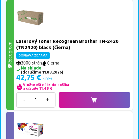
Laserový toner Recogreen Brother TN-2420
Recogreen
(TN2420) black (čierna)
DOPRAVA ZDARMA
3000 strán
Čierna
Na sklade
(
doručíme
11.08.2026
)
42,75
€
s DPH
Vložte ešte 1ks do košíka
a ušetríte
11,48
€
-
+