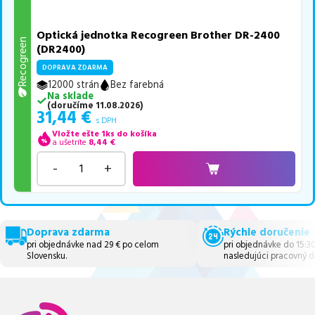
Optická jednotka Recogreen Brother DR-2400
Recogreen
(DR2400)
DOPRAVA ZDARMA
12000 strán
Bez farebná
Na sklade
(
doručíme
11.08.2026
)
31,44
€
s DPH
Vložte ešte 1ks do košíka
a ušetríte
8,44
€
-
+
Doprava zdarma
Rýchle doručenie
pri objednávke nad 29 € po celom
pri objednávke do 15:3
Slovensku.
nasledujúci pracovný d