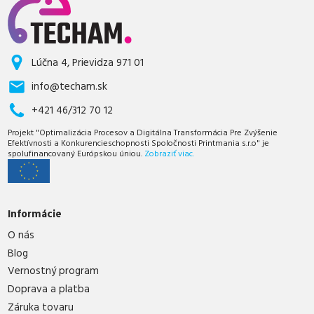
Lúčna 4, Prievidza 971 01
info@techam.sk
+421 46/312 70 12
Projekt "Optimalizácia Procesov a Digitálna Transformácia Pre Zvýšenie
Efektívnosti a Konkurencieschopnosti Spoločnosti Printmania s.r.o" je
spolufinancovaný Európskou úniou.
Zobraziť viac.
Informácie
O nás
Blog
Vernostný program
Doprava a platba
Záruka tovaru