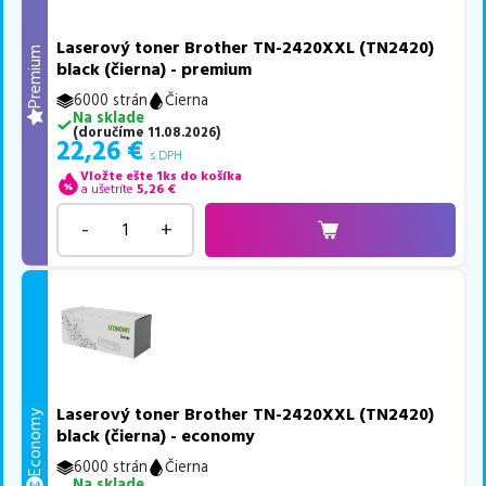
Laserový toner Brother TN-2420XXL (TN2420)
Premium
black (čierna) - premium
6000 strán
Čierna
Na sklade
(
doručíme
11.08.2026
)
22,26
€
s DPH
Vložte ešte 1ks do košíka
a ušetríte
5,26
€
-
+
Laserový toner Brother TN-2420XXL (TN2420)
Economy
black (čierna) - economy
6000 strán
Čierna
Na sklade