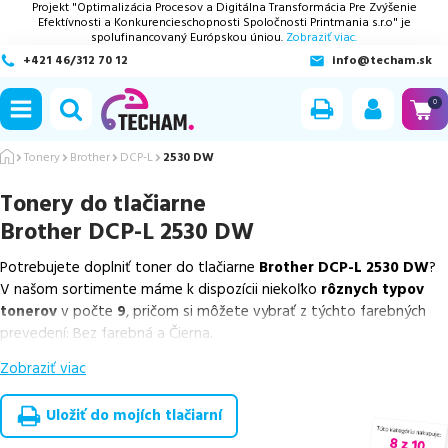
Projekt "Optimalizácia Procesov a Digitálna Transformácia Pre Zvýšenie
Efektívnosti a Konkurencieschopnosti Spoločnosti Printmania s.r.o" je
spolufinancovaný Európskou úniou.
Zobraziť viac.
+421 46/312 70 12
info@techam.sk
ubmenu
0
ubmenu
Tonery
Brother
DCP-L
2530 DW
Tonery do tlačiarne
ubmenu
Brother DCP-L 2530 DW
ubmenu
Potrebujete doplniť toner do tlačiarne
Brother DCP-L 2530 DW
?
V našom sortimente máme k dispozícii niekoľko
rôznych typov
ubmenu
tonerov
v počte
9
, pričom si môžete vybrať z týchto farebných
prevedení: Bez farebná a Čierna.
Zobraziť viac
Z uvedeného množstva dostupných náplní
ponúkame cenovo
výhodnejšie alternatívy, ktoré plne zachovávajú kvalitu tlače
.
Súčasťou tejto ponuky sú
overené náhrady v rôznych triedach
,
Uložiť do mojích tlačiarní
medzi ktoré patrí
špičková trieda PREMIUM
v počte
3
ks,