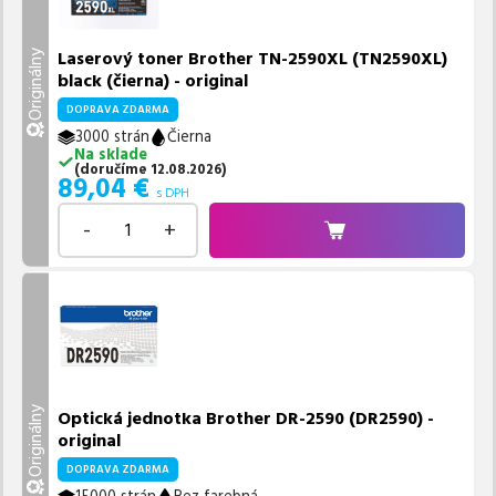
Laserový toner Brother TN-2590XL (TN2590XL)
Originálny
black (čierna) - original
DOPRAVA ZDARMA
3000 strán
Čierna
Na sklade
(
doručíme
12.08.2026
)
89,04
€
s DPH
-
+
Originálny
Optická jednotka Brother DR-2590 (DR2590) -
original
DOPRAVA ZDARMA