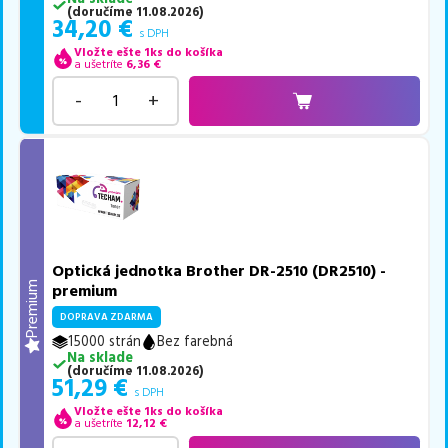
(
doručíme
11.08.2026
)
34,20
€
s DPH
Vložte ešte 1ks do košíka
a ušetríte
6,36
€
-
+
Optická jednotka Brother DR-2510 (DR2510) -
Premium
premium
DOPRAVA ZDARMA
15000 strán
Bez farebná
Na sklade
(
doručíme
11.08.2026
)
51,29
€
s DPH
Vložte ešte 1ks do košíka
a ušetríte
12,12
€