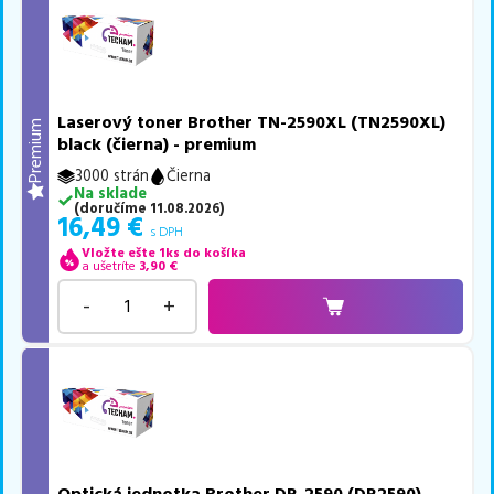
Laserový toner Brother TN-2590XL (TN2590XL)
Premium
black (čierna) - premium
3000 strán
Čierna
Na sklade
(
doručíme
11.08.2026
)
16,49
€
s DPH
Vložte ešte 1ks do košíka
a ušetríte
3,90
€
-
+