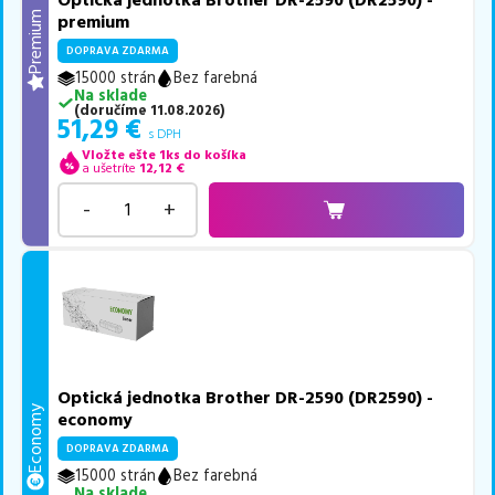
Optická jednotka Brother DR-2590 (DR2590) -
Premium
premium
DOPRAVA ZDARMA
15000 strán
Bez farebná
Na sklade
(
doručíme
11.08.2026
)
51,29
€
s DPH
Vložte ešte 1ks do košíka
a ušetríte
12,12
€
-
+
Optická jednotka Brother DR-2590 (DR2590) -
Economy
economy
DOPRAVA ZDARMA
15000 strán
Bez farebná
Na sklade