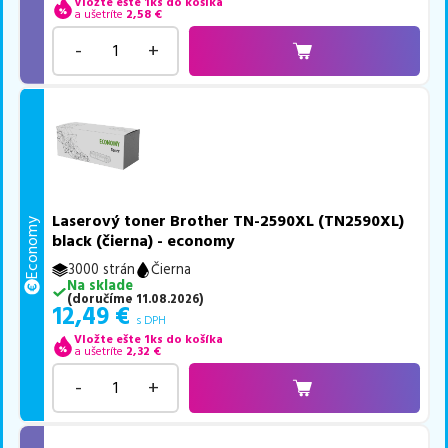
Vložte ešte 1ks do košíka
a ušetríte
2,58
€
-
+
Laserový toner Brother TN-2590XL (TN2590XL)
Economy
black (čierna) - economy
3000 strán
Čierna
Na sklade
(
doručíme
11.08.2026
)
12,49
€
s DPH
Vložte ešte 1ks do košíka
a ušetríte
2,32
€
-
+