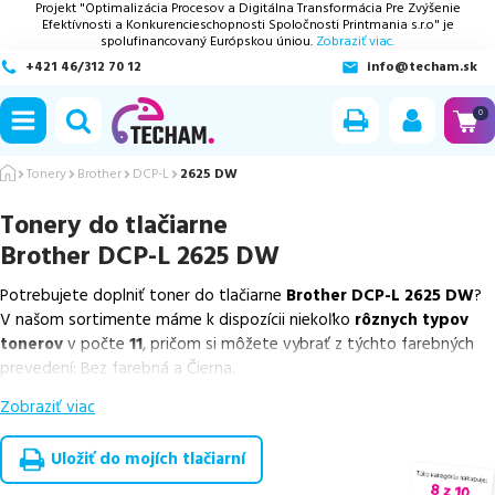
Projekt "Optimalizácia Procesov a Digitálna Transformácia Pre Zvýšenie
Efektívnosti a Konkurencieschopnosti Spoločnosti Printmania s.r.o" je
spolufinancovaný Európskou úniou.
Zobraziť viac.
+421 46/312 70 12
info@techam.sk
ubmenu
0
ubmenu
Tonery
Brother
DCP-L
2625 DW
Tonery do tlačiarne
ubmenu
Brother DCP-L 2625 DW
ubmenu
Potrebujete doplniť toner do tlačiarne
Brother DCP-L 2625 DW
?
V našom sortimente máme k dispozícii niekoľko
rôznych typov
ubmenu
tonerov
v počte
11
, pričom si môžete vybrať z týchto farebných
prevedení: Bez farebná a Čierna.
Zobraziť viac
Z uvedeného množstva dostupných náplní
ponúkame originálne
náplne
v počte
3
ks, ako aj
cenovo výhodnejšie alternatívy,
ktoré plne zachovávajú kvalitu tlače
. Súčasťou tejto ponuky sú
Uložiť do mojích tlačiarní
overené náhrady v rôznych triedach
, medzi ktoré patrí
špičková