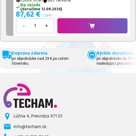
15000 strán
Bez farebná
Na sklade
(
doručíme
12.08.2026
)
87,62
€
s DPH
-
+
Doprava zdarma
Rýchle doručenie
pri objednávke nad 29 € po celom
pri objednávke do 15:3
Slovensku.
nasledujúci pracovný d
Lúčna 4, Prievidza 971 01
info@techam.sk