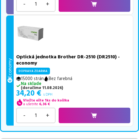
-
+
Optická jednotka Brother DR-2510 (DR2510) -
Economy
economy
DOPRAVA ZDARMA
15000 strán
Bez farebná
Na sklade
(
doručíme
11.08.2026
)
34,20
€
s DPH
Vložte ešte 1ks do košíka
a ušetríte
6,36
€
-
+