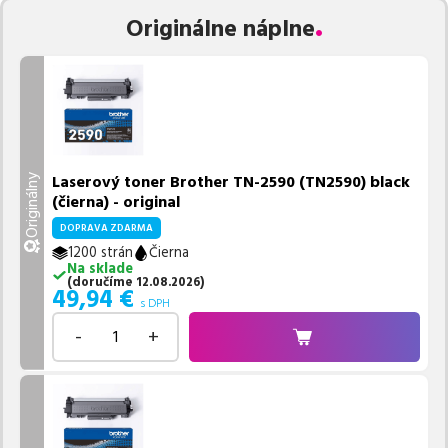
Originálne náplne
Laserový toner Brother TN-2590 (TN2590) black
Originálny
(čierna) - original
DOPRAVA ZDARMA
1200 strán
Čierna
Na sklade
(
doručíme
12.08.2026
)
49,94
€
s DPH
-
+