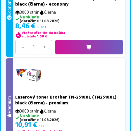
Economy
black (čierna) - economy
3000 strán
Čierna
Na sklade
(
doručíme
11.08.2026
)
8,46
€
s DPH
Vložte ešte 1ks do košíka
a ušetríte
1,58
€
-
+
Laserový toner Brother TN-2510XL (TN2510XL)
Premium
black (čierna) - premium
3000 strán
Čierna
Na sklade
(
doručíme
11.08.2026
)
10,91
€
s DPH