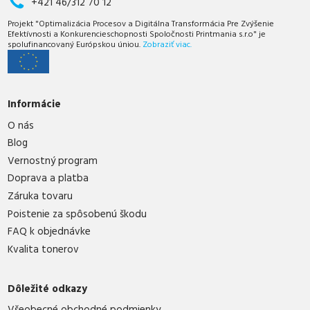
+421 46/312 70 12
Projekt "Optimalizácia Procesov a Digitálna Transformácia Pre Zvýšenie
Efektívnosti a Konkurencieschopnosti Spoločnosti Printmania s.r.o" je
spolufinancovaný Európskou úniou.
Zobraziť viac.
Informácie
O nás
Blog
Vernostný program
Doprava a platba
Záruka tovaru
Poistenie za spôsobenú škodu
FAQ k objednávke
Kvalita tonerov
Dôležité odkazy
Všeobecné obchodné podmienky