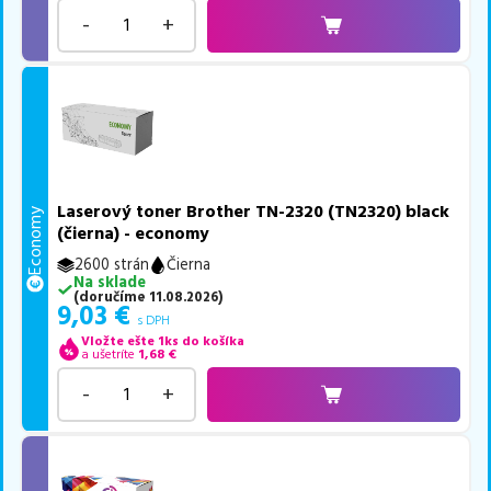
-
+
Laserový toner Brother TN-2320 (TN2320) black
Economy
(čierna) - economy
2600 strán
Čierna
Na sklade
(
doručíme
11.08.2026
)
9,03
€
s DPH
Vložte ešte 1ks do košíka
a ušetríte
1,68
€
-
+