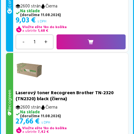
2600 strán
Čierna
Na sklade
(
doručíme
11.08.2026
)
9,03
€
s DPH
Vložte ešte 1ks do košíka
a ušetríte
1,68
€
-
+
Laserový toner Recogreen Brother TN-2320
Recogreen
(TN2320) black (čierna)
2600 strán
Čierna
Na sklade
(
doručíme
11.08.2026
)
27,66
€
s DPH
Vložte ešte 1ks do košíka
a ušetríte
7,42
€