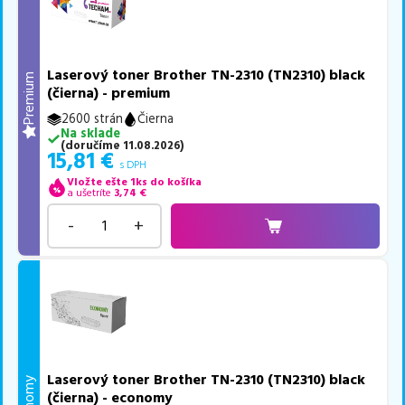
Laserový toner Brother TN-2310 (TN2310) black
Premium
(čierna) - premium
2600 strán
Čierna
Na sklade
(
doručíme
11.08.2026
)
15,81
€
s DPH
Vložte ešte 1ks do košíka
a ušetríte
3,74
€
-
+
Laserový toner Brother TN-2310 (TN2310) black
Economy
(čierna) - economy