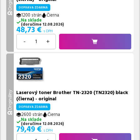
Originálny
DOPRAVA ZDARMA
1200 strán
Čierna
Na sklade
(
doručíme
12.08.2026
)
48,73
€
s DPH
-
+
Laserový toner Brother TN-2320 (TN2320) black
Originálny
(čierna) - original
DOPRAVA ZDARMA
2600 strán
Čierna
Na sklade
(
doručíme
12.08.2026
)
79,49
€
s DPH