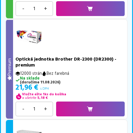
-
+
Optická jednotka Brother DR-2300 (DR2300) -
Premium
premium
12000 strán
Bez farebná
Na sklade
(
doručíme
11.08.2026
)
21,96
€
s DPH
Vložte ešte 1ks do košíka
a ušetríte
5,18
€
-
+