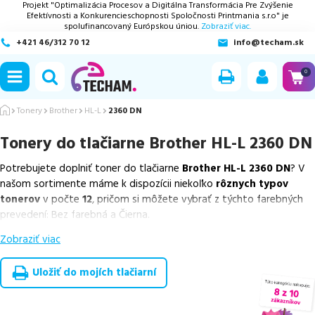
Projekt "Optimalizácia Procesov a Digitálna Transformácia Pre Zvýšenie
Efektívnosti a Konkurencieschopnosti Spoločnosti Printmania s.r.o" je
spolufinancovaný Európskou úniou.
Zobraziť viac.
+421 46/312 70 12
info@techam.sk
ubmenu
0
ubmenu
Tonery
Brother
HL-L
2360 DN
Tonery do tlačiarne
Brother HL-L 2360 DN
ubmenu
Potrebujete doplniť toner do tlačiarne
Brother HL-L 2360 DN
? V
ubmenu
našom sortimente máme k dispozícii niekoľko
rôznych typov
tonerov
v počte
12
, pričom si môžete vybrať z týchto farebných
ubmenu
prevedení: Bez farebná a Čierna.
Zobraziť viac
Z uvedeného množstva dostupných náplní
ponúkame originálne
náplne
v počte
3
ks, ako aj
cenovo výhodnejšie alternatívy,
ktoré plne zachovávajú kvalitu tlače
. Súčasťou tejto ponuky sú
Uložiť do mojích tlačiarní
overené náhrady v rôznych triedach
, medzi ktoré patrí
špičková
trieda PREMIUM
v počte
3
ks,
ekologicky renovovaná rada