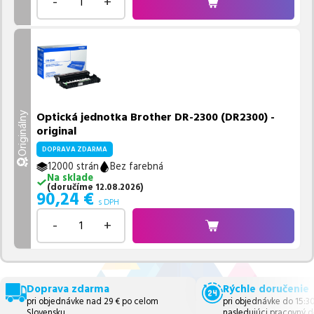
-
+
Optická jednotka Brother DR-2300 (DR2300) -
Originálny
original
DOPRAVA ZDARMA
12000 strán
Bez farebná
Na sklade
(
doručíme
12.08.2026
)
90,24
€
s DPH
-
+
Doprava zdarma
Rýchle doručenie
pri objednávke nad 29 € po celom
pri objednávke do 15:3
Slovensku.
nasledujúci pracovný d