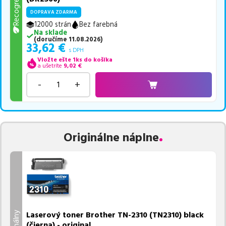
Recogreen
DOPRAVA ZDARMA
12000 strán
Bez farebná
Na sklade
(
doručíme
11.08.2026
)
33,62
€
s DPH
Vložte ešte 1ks do košíka
a ušetríte
9,02
€
-
+
Originálne náplne
Laserový toner Brother TN-2310 (TN2310) black
(čierna) - original