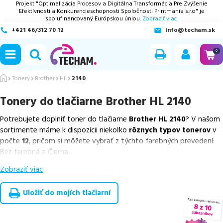
Projekt "Optimalizácia Procesov a Digitálna Transformácia Pre Zvýšenie
Efektívnosti a Konkurencieschopnosti Spoločnosti Printmania s.r.o" je
spolufinancovaný Európskou úniou.
Zobraziť viac.
+421 46/312 70 12
info@techam.sk
ubmenu
0
ubmenu
Tonery
Brother
HL
2140
Tonery do tlačiarne
Brother HL 2140
ubmenu
Potrebujete doplniť toner do tlačiarne
Brother HL 2140
? V našom
ubmenu
sortimente máme k dispozícii niekoľko
rôznych typov tonerov
v
počte
12
, pričom si môžete vybrať z týchto farebných prevedení:
ubmenu
Bez farebná a Čierna.
Zobraziť viac
Z uvedeného množstva dostupných náplní
ponúkame originálne
náplne
v počte
3
ks, ako aj
cenovo výhodnejšie alternatívy,
ktoré plne zachovávajú kvalitu tlače
. Súčasťou tejto ponuky sú
Uložiť do mojích tlačiarní
overené náhrady v rôznych triedach
, medzi ktoré patrí
špičková
trieda PREMIUM
v počte
3
ks,
ekologicky renovovaná rada