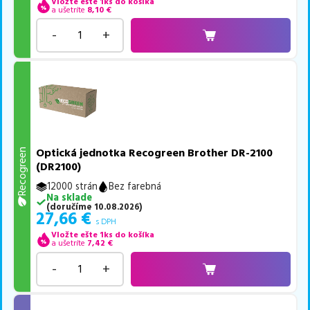
Vložte ešte 1ks do košíka
a ušetríte
8,10
€
-
+
Optická jednotka Recogreen Brother DR-2100
Recogreen
(DR2100)
12000 strán
Bez farebná
Na sklade
(
doručíme
10.08.2026
)
27,66
€
s DPH
Vložte ešte 1ks do košíka
a ušetríte
7,42
€
-
+