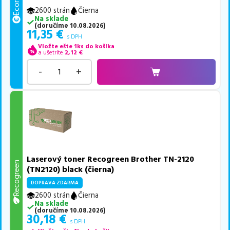
2600 strán
Čierna
Na sklade
(
doručíme
10.08.2026
)
11,35
€
s DPH
Vložte ešte 1ks do košíka
a ušetríte
2,12
€
-
+
Laserový toner Recogreen Brother TN-2120
Recogreen
(TN2120) black (čierna)
DOPRAVA ZDARMA
2600 strán
Čierna
Na sklade
(
doručíme
10.08.2026
)
30,18
€
s DPH