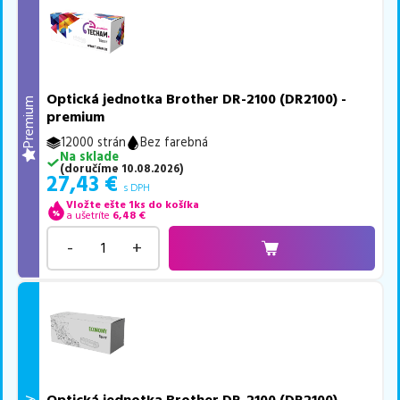
Optická jednotka Brother DR-2100 (DR2100) -
Premium
premium
12000 strán
Bez farebná
Na sklade
(
doručíme
10.08.2026
)
27,43
€
s DPH
Vložte ešte 1ks do košíka
a ušetríte
6,48
€
-
+