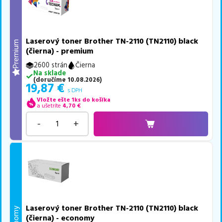
Laserový toner Brother TN-2110 (TN2110) black
Premium
(čierna) - premium
2600 strán
Čierna
Na sklade
(
doručíme
10.08.2026
)
19,87
€
s DPH
Vložte ešte 1ks do košíka
a ušetríte
4,70
€
-
+
Laserový toner Brother TN-2110 (TN2110) black
Economy
(čierna) - economy