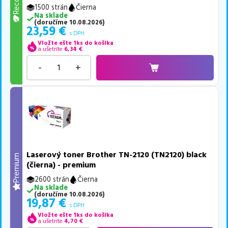
1500 strán
Čierna
Na sklade
(
doručíme
10.08.2026
)
23,59
€
s DPH
Vložte ešte 1ks do košíka
a ušetríte
6,34
€
-
+
Laserový toner Brother TN-2120 (TN2120) black
Premium
(čierna) - premium
2600 strán
Čierna
Na sklade
(
doručíme
10.08.2026
)
19,87
€
s DPH
Vložte ešte 1ks do košíka
a ušetríte
4,70
€