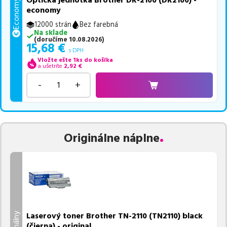
Optická jednotka Brother DR-2100 (DR2100) -
Economy
economy
12000 strán
Bez farebná
Na sklade
(
doručíme
10.08.2026
)
15,68
€
s DPH
Vložte ešte 1ks do košíka
a ušetríte
2,92
€
-
+
Originálne náplne
Laserový toner Brother TN-2110 (TN2110) black
(čierna) - original