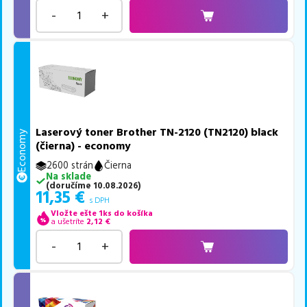
-
+
Laserový toner Brother TN-2120 (TN2120) black
Economy
(čierna) - economy
2600 strán
Čierna
Na sklade
(
doručíme
10.08.2026
)
11,35
€
s DPH
Vložte ešte 1ks do košíka
a ušetríte
2,12
€
-
+