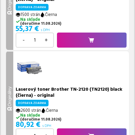
Originálny
DOPRAVA ZDARMA
1500 strán
Čierna
Na sklade
(
doručíme
11.08.2026
)
55,37
€
s DPH
-
+
Laserový toner Brother TN-2120 (TN2120) black
Originálny
(čierna) - original
DOPRAVA ZDARMA
2600 strán
Čierna
Na sklade
(
doručíme
11.08.2026
)
80,92
€
s DPH