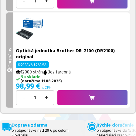
-
+
Optická jednotka Brother DR-2100 (DR2100) -
Originálny
original
DOPRAVA ZDARMA
12000 strán
Bez farebná
Na sklade
(
doručíme
11.08.2026
)
98,99
€
s DPH
-
+
Doprava zdarma
Rýchle doručenie
pri objednávke nad 29 € po celom
pri objednávke do 15:3
Slovensku.
nasledujúci pracovný d