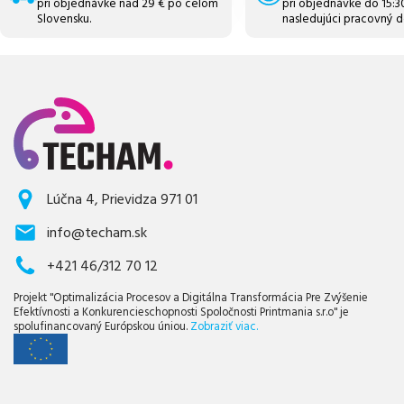
pri objednávke nad 29 € po celom
pri objednávke do 15:
Slovensku.
nasledujúci pracovný d
Lúčna 4, Prievidza 971 01
info@techam.sk
+421 46/312 70 12
Projekt "Optimalizácia Procesov a Digitálna Transformácia Pre Zvýšenie
Efektívnosti a Konkurencieschopnosti Spoločnosti Printmania s.r.o" je
spolufinancovaný Európskou úniou.
Zobraziť viac.