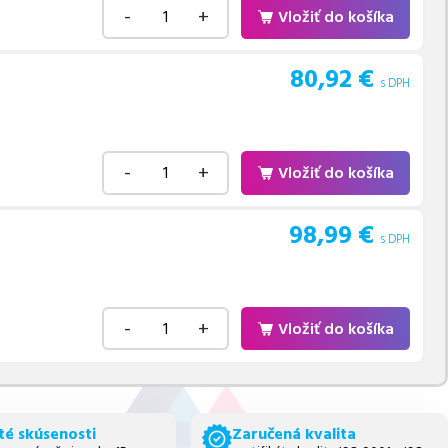
-
+
Vložiť do košíka
80,92
€
s DPH
-
+
Vložiť do košíka
98,99
€
s DPH
-
+
Vložiť do košíka
té skúsenosti
Zaručená kvalita