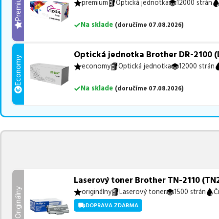
Premium
premium
Optická jednotka
12000 strán
Na sklade
(
doručíme
07.08.2026
)
Optická jednotka Brother DR-2100 
Economy
economy
Optická jednotka
12000 strán
Na sklade
(
doručíme
07.08.2026
)
Laserový toner Brother TN-2110 (TN21
Originálny
originálny
Laserový toner
1500 strán
Č
DOPRAVA ZDARMA