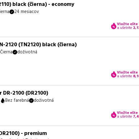
110) black (čierna) - economy
ierna
24 mesiacov
Vložte ešte
a ušetríte
2,1
N-2120 (TN2120) black (čierna)
Čierna
doživotná
Vložte ešte
a ušetríte
8,1
r DR-2100 (DR2100)
n
Bez farebná
doživotná
Vložte ešte
a ušetríte
7,
(DR2100) - premium