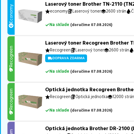
Laserový toner Brother TN-2110 (TN2
Economy
economy
Laserový toner
2600 strán
Č
Na sklade
(
doručíme
07.08.2026
)
Laserový toner Recogreen Brother T
Recogreen
Recogreen
Laserový toner
2600 strán
DOPRAVA ZDARMA
Na sklade
(
doručíme
07.08.2026
)
Optická jednotka Recogreen Brothe
Recogreen
Recogreen
Optická jednotka
12000 strá
Na sklade
(
doručíme
07.08.2026
)
Optická jednotka Brother DR-2100 