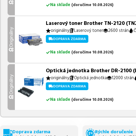
Na sklade
(
doručíme
10.08.2026
)
Laserový toner Brother TN-2120 (TN21
Originálny
originálny
Laserový toner
2600 strán
Č
DOPRAVA ZDARMA
Na sklade
(
doručíme
10.08.2026
)
Optická jednotka Brother DR-2100 (D
Originálny
originálny
Optická jednotka
12000 strán
DOPRAVA ZDARMA
Na sklade
(
doručíme
10.08.2026
)
Doprava zdarma
Rýchle doručenie