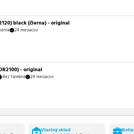
20) black (čierna) - original
ierna
24 mesiacov
R2100) - original
Bez farebná
24 mesiacov
Vlastný sklad
Boha