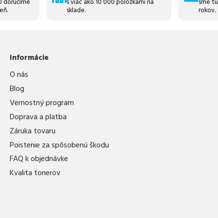
30 doručíme
s viac ako 10 000 položkami na
sme tu
eň.
sklade.
rokov.
Informácie
O nás
Blog
Vernostný program
Doprava a platba
Záruka tovaru
Poistenie za spôsobenú škodu
FAQ k objednávke
Kvalita tonerov