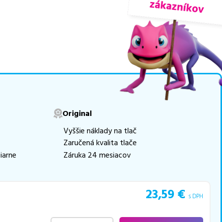
nuky sú
overené náhrady
ogicky renovovaná rada
movú tlač.
Najlacnejší
e naskladňovať
v ponuke 12 ks tonerov,
Original
e akékoľvek ďalšie otázky,
Vyššie náklady na tlač
 pomohli vybrať to
Zaručená kvalita tlače
iarne
Záruka 24 mesiacov
23,59
€
s DPH