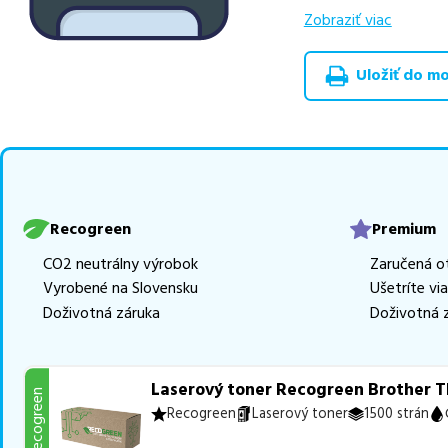
výhodnejšie alterna
Zobraziť viac
v rôznych triedach
RECOGREEN
v počt
Uložiť do moj
Celá táto certifikov
produkt
u nás nájde
Vieme, že pri nákupe
produkty, aby boli 
z toho je
12 z nich i
Recogreen
Premium
Ak si pri výbere nie s
CO2 neutrálny výrobok
Zaručená o
môžete sa na nás ked
Vyrobené na Slovensku
Ušetríte vi
najlepšie riešenie.
Doživotná záruka
Doživotná 
Laserový toner Recogreen Brother TN
Recogreen
Recogreen
Laserový toner
1500 strán