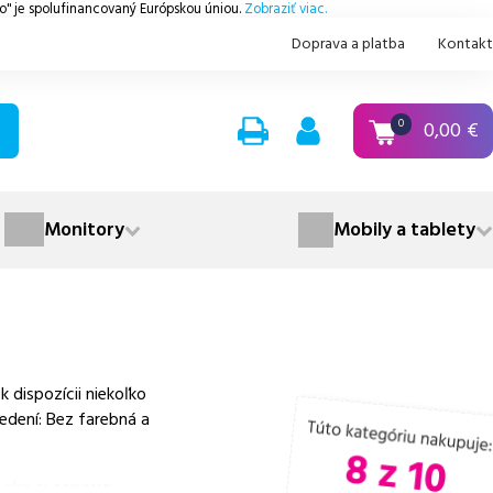
.o" je spolufinancovaný Európskou úniou.
Zobraziť viac.
Doprava a platba
Kontakt
0,00
€
0
Monitory
Mobily a tablety
dispozícii niekoľko
edení: Bez farebná a
 ako aj
cenovo