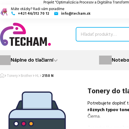
Projekt "Optimalizácia Procesov a Digitálna Transform
Máte otázky? Radi vám poradíme
+421 46/312 70 12
info@techam.sk
ubmenu
ubmenu
ubmenu
Náplne do tlačiarní
Notebo
ubmenu
Tonery
Brother
HL
2150 N
ubmenu
Tonery do tl
Potrebujete doplniť 
rôznych typov ton
Čierna.
Z uvedeného množst