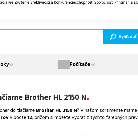
ácia Pre Zvýšenie Efektívnosti a Konkurencieschopnosti Spoločnosti Printmania s.r
Vyhľadať
oky
Počítače
ačiarne
Brother HL 2150 N
toner do tlačiarne
Brother HL 2150 N
? V našom sortimente máme k 
erov
v počte
12
, pričom si môžete vybrať z týchto farebných prev
va dostupných náplní
ponúkame originálne náplne
v počte
3
ks,