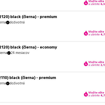
Vložte ešte
a ušetríte
6,3
120) black (čierna) - premium
erna
doživotná
Vložte ešte
a ušetríte
4,
120) black (čierna) - economy
ierna
24 mesiacov
Vložte ešte
a ušetríte
2,1
110) black (čierna) - premium
erna
doživotná
Vložte ešte
a ušetríte
4,