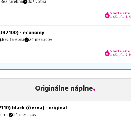
Bez farebná
doživotná
Vložte ešte
a ušetríte
6,
(DR2100) - economy
Bez farebná
24 mesiacov
Vložte ešte
a ušetríte
2,9
Originálne náplne
10) black (čierna) - original
ierna
24 mesiacov