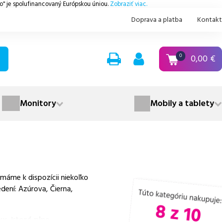
.o" je spolufinancovaný Európskou úniou.
Zobraziť viac.
Doprava a platba
Kontakt
0,00
€
0
Monitory
Mobily a tablety
máme k dispozícii niekoľko
dení: Azúrova, Čierna,
y, ktoré plne