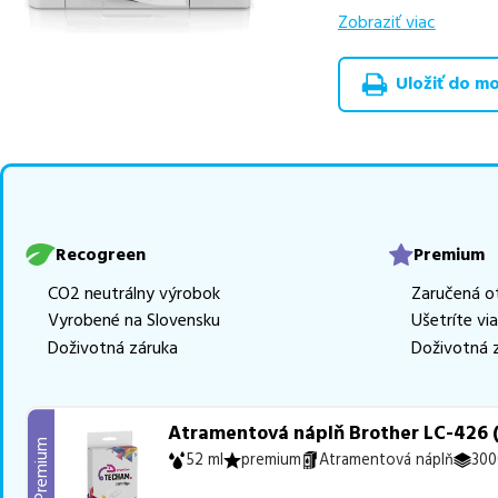
zachovávajú kvalitu
Zobraziť viac
špičková trieda P
Uložiť do moj
Celá táto certifikov
produkt
u nás nájde
Vieme, že pri nákupe
produkty, aby boli 
z toho je
4 z nich ih
Ak si pri výbere nie s
Recogreen
Premium
môžete sa na nás ked
CO2 neutrálny výrobok
Zaručená o
najlepšie riešenie.
Vyrobené na Slovensku
Ušetríte vi
Doživotná záruka
Doživotná 
Atramentová náplň Brother LC-426 (
Premium
52 ml
premium
Atramentová náplň
300