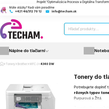
Projekt "Optimalizácia Procesov a Digitálna Transform
Máte otázky? Radi vám poradíme
+421 46/312 70 12
info@techam.sk
ubmenu
ubmenu
ubmenu
Náplne do tlačiarní
Notebo
ubmenu
Tonery
Brother
MFC-J
4340 DW
ubmenu
Tonery do tl
Potrebujete doplniť 
rôznych typov ton
Purpurová a Žltá.
Z uvedeného množst