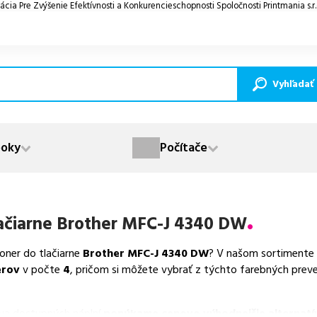
ácia Pre Zvýšenie Efektívnosti a Konkurencieschopnosti Spoločnosti Printmania s.r
Vyhľadať
oky
Počítače
ačiarne
Brother MFC-J 4340 DW
toner do tlačiarne
Brother MFC-J 4340 DW
? V našom sortimente 
erov
v počte
4
, pričom si môžete vybrať z týchto farebných preve
va dostupných náplní
ponúkame cenovo výhodnejšie alternatív