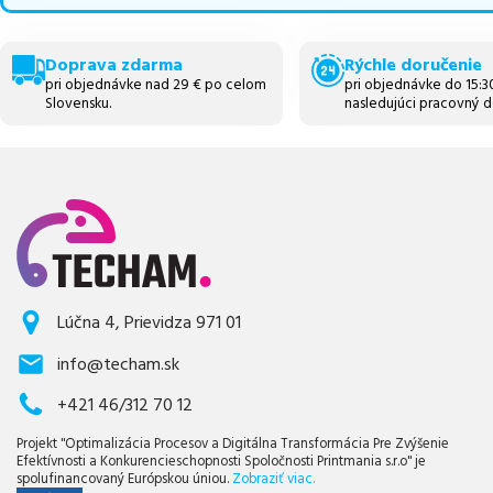
Doprava zdarma
Rýchle doručenie
pri objednávke nad 29 € po celom
pri objednávke do 15:
Slovensku.
nasledujúci pracovný d
Lúčna 4, Prievidza 971 01
info@techam.sk
+421 46/312 70 12
Projekt "Optimalizácia Procesov a Digitálna Transformácia Pre Zvýšenie
Efektívnosti a Konkurencieschopnosti Spoločnosti Printmania s.r.o" je
spolufinancovaný Európskou úniou.
Zobraziť viac.