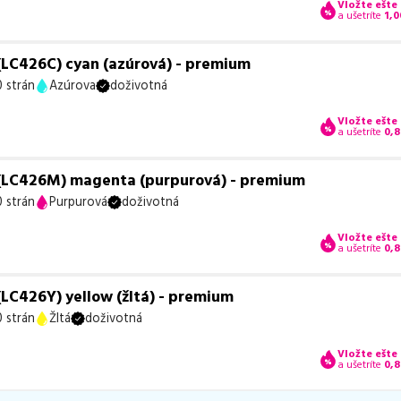
Vložte ešte
a ušetríte
1,0
LC426C) cyan (azúrová) - premium
 strán
Azúrova
doživotná
Vložte ešte
a ušetríte
0,8
(LC426M) magenta (purpurová) - premium
 strán
Purpurová
doživotná
Vložte ešte
a ušetríte
0,8
LC426Y) yellow (žltá) - premium
 strán
Žltá
doživotná
Vložte ešte
a ušetríte
0,8