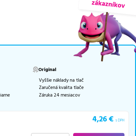
riedach
, medzi ktoré patrí
movú tlač.
Najlacnejší
e naskladňovať
v ponuke 4 ks tonerov,
e akékoľvek ďalšie otázky,
Original
 pomohli vybrať to
Vyššie náklady na tlač
Zaručená kvalita tlače
iarne
Záruka 24 mesiacov
4,26
€
s DPH