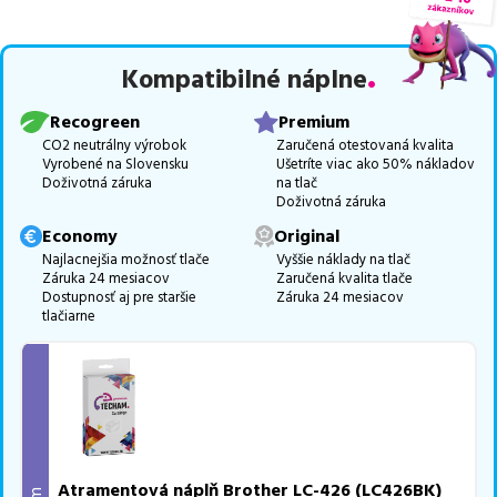
Celá táto certifikovaná ponuka, spĺňajúca normy ISO 9001 a 14001,
zaručuje bezproblémovú tlač.
Najlacnejší produkt
u nás nájdete
Kompatibilné náplne
už od
3,67
€
.
Vieme, že pri nákupe zohráva dôležitú úlohu aj dostupnosť. Preto
Recogreen
Premium
sa snažíme
pravidelne naskladňovať produkty, aby boli ihneď k
CO2 neutrálny výrobok
Zaručená otestovaná kvalita
Vyrobené na Slovensku
Ušetríte viac ako 50% nákladov
dispozícii na odoslanie.
Aktuálne máme k tejto tlačiarni
v
Doživotná záruka
na tlač
ponuke 4 ks tonerov,
z toho je
4 z nich ihneď k expedícii.
Doživotná záruka
Ak si pri výbere nie ste istí, ktoré riešenie je pre vaše potreby
Economy
Original
najvhodnejšie, alebo máte akékoľvek ďalšie otázky, môžete sa na
Najlacnejšia možnosť tlače
Vyššie náklady na tlač
Záruka 24 mesiacov
Zaručená kvalita tlače
nás kedykoľvek obrátiť e-mailom alebo telefonicky. Sme tu, aby
Dostupnosť aj pre staršie
Záruka 24 mesiacov
sme vám pomohli vybrať to najlepšie riešenie.
tlačiarne
Atramentová náplň Brother LC-426 (LC426BK)