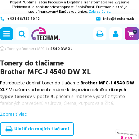
Projekt "Optimalizácia Procesov a Digitálna Transformácia Pre Zvýšenie
Efektívnosti a Konkurencieschopnosti Spoločnosti Printmania s.r.o" je
spolufinancovaný Európskou úniou.
Zobraziť viac.
+421 46/312 70 12
info@techam.sk
ubmenu
0
ubmenu
Tonery
Brother
MFC-J
4540 DW XL
Tonery do tlačiarne
ubmenu
Brother MFC-J 4540 DW XL
ubmenu
Potrebujete doplniť toner do tlačiarne
Brother MFC-J 4540 DW
XL
? V našom sortimente máme k dispozícii niekoľko
rôznych
ubmenu
typov tonerov
v počte
4
, pričom si môžete vybrať z týchto
farebných prevedení: Azúrova, Čierna, Purpurová a Žltá.
Zobraziť viac
Z uvedeného množstva dostupných náplní
ponúkame cenovo
výhodnejšie alternatívy, ktoré plne zachovávajú kvalitu tlače
.
Súčasťou tejto ponuky sú
overené náhrady v rôznych triedach
,
Uložiť do mojích tlačiarní
medzi ktoré patrí
špičková trieda PREMIUM
v počte
4
ks.