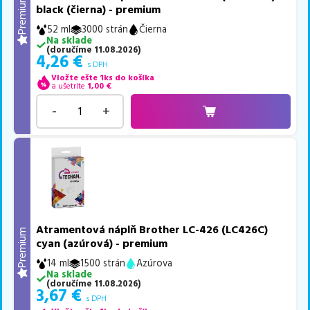
Premium
black (čierna) - premium
52 ml
3000 strán
Čierna
Na sklade
(
doručíme
11.08.2026
)
4,26
€
s DPH
Vložte ešte 1ks do košíka
a ušetríte
1,00
€
-
+
Atramentová náplň Brother LC-426 (LC426C)
Premium
cyan (azúrová) - premium
14 ml
1500 strán
Azúrova
Na sklade
(
doručíme
11.08.2026
)
3,67
€
s DPH