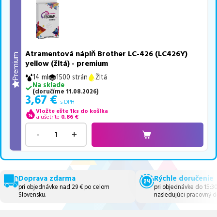
Atramentová náplň Brother LC-426 (LC426Y)
Premium
yellow (žltá) - premium
14 ml
1500 strán
Žltá
Na sklade
(
doručíme
11.08.2026
)
3,67
€
s DPH
Vložte ešte 1ks do košíka
a ušetríte
0,86
€
-
+
Doprava zdarma
Rýchle doručenie
pri objednávke nad 29 € po celom
pri objednávke do 15:3
Slovensku.
nasledujúci pracovný d