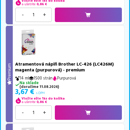
Vložte ešte 1ks do košíka
a ušetríte
0,86
€
-
+
Atramentová náplň Brother LC-426 (LC426M)
Premium
magenta (purpurová) - premium
14 ml
1500 strán
Purpurová
Na sklade
(
doručíme
11.08.2026
)
3,67
€
s DPH
Vložte ešte 1ks do košíka
a ušetríte
0,86
€
-
+