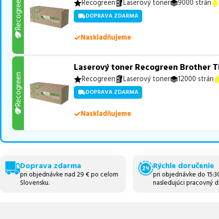
Recogreen
Recogreen
Laserový toner
9000 strán
DOPRAVA ZDARMA
Naskladňujeme
Laserový toner Recogreen Brother T
Recogreen
Recogreen
Laserový toner
12000 strán
DOPRAVA ZDARMA
Naskladňujeme
Doprava zdarma
Rýchle doručenie
pri objednávke nad 29 € po celom
pri objednávke do 15:
Slovensku.
nasledujúci pracovný d