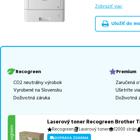
zachovávajú kvalitu
Zobraziť viac
ekologicky renov
Uložiť do moj
Celá táto certifikov
produkt
u nás nájde
Vieme, že pri nákupe
produkty, aby boli 
Ak si pri výbere nie s
môžete sa na nás ked
Recogreen
Premium
najlepšie riešenie.
CO2 neutrálny výrobok
Zaručená o
Vyrobené na Slovensku
Ušetríte vi
Doživotná záruka
Doživotná 
Laserový toner Recogreen Brother T
Recogreen
Recogreen
Laserový toner
12000 strán
DOPRAVA ZDARMA