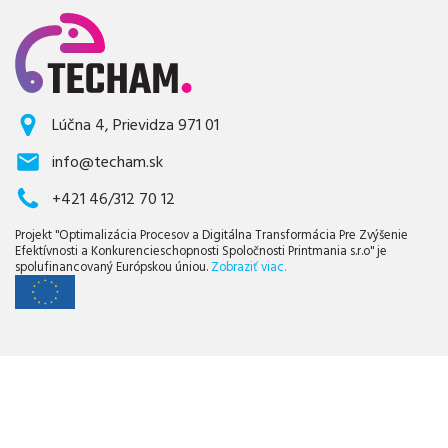
Lúčna 4, Prievidza 971 01
info@techam.sk
+421 46/312 70 12
Projekt "Optimalizácia Procesov a Digitálna Transformácia Pre Zvýšenie
Efektívnosti a Konkurencieschopnosti Spoločnosti Printmania s.r.o" je
spolufinancovaný Európskou úniou.
Zobraziť viac.