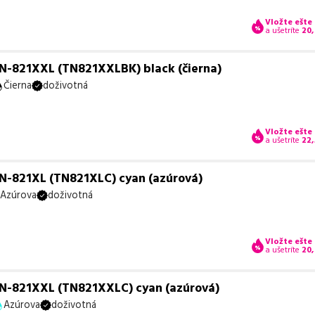
Vložte ešte
a ušetríte
20
N-821XXL (TN821XXLBK) black (čierna)
Čierna
doživotná
Vložte ešte
a ušetríte
22
N-821XL (TN821XLC) cyan (azúrová)
Azúrova
doživotná
Vložte ešte
a ušetríte
20,
TN-821XXL (TN821XXLC) cyan (azúrová)
Azúrova
doživotná