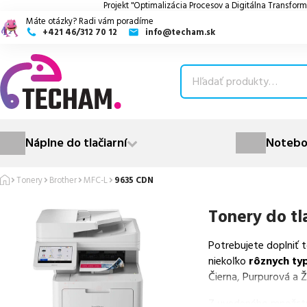
Projekt "Optimalizácia Procesov a Digitálna Transform
Máte otázky? Radi vám poradíme
+421 46/312 70 12
info@techam.sk
ubmenu
ubmenu
ubmenu
Náplne do tlačiarní
Notebo
ubmenu
Tonery
Brother
MFC-L
9635 CDN
ubmenu
Tonery do tl
Potrebujete doplniť 
niekoľko
rôznych ty
Čierna, Purpurová a Ž
Z uvedeného množst