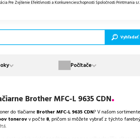
ácia Pre Zvýšenie Efektívnosti a Konkurencieschopnosti Spoločnosti Printmania s.r
Vyhľadať
oky
Počítače
ačiarne
Brother MFC-L 9635 CDN
toner do tlačiarne
Brother MFC-L 9635 CDN
? V našom sortimente
pov tonerov
v počte
8
, pričom si môžete vybrať z týchto farebn
ltá.
va dostupných náplní
ponúkame cenovo výhodnejšie alternatív