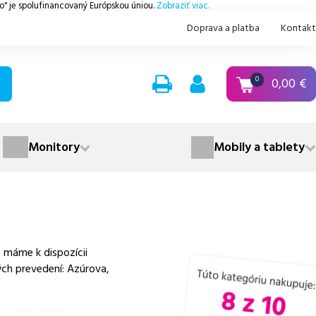
.o" je spolufinancovaný Európskou úniou.
Zobraziť viac.
Doprava a platba
Kontakt
0,00
€
0
Monitory
Mobily a tablety
 máme k dispozícii
ých prevedení: Azúrova,
y, ktoré plne