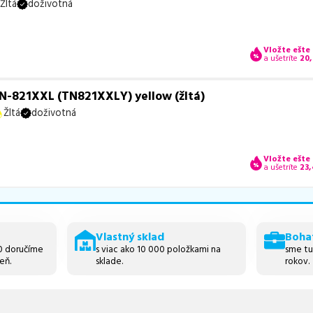
Žltá
doživotná
Vložte ešte
a ušetríte
20
N-821XXL (TN821XXLY) yellow (žltá)
Žltá
doživotná
Vložte ešte
a ušetríte
23
Vlastný sklad
Boha
30 doručíme
s viac ako 10 000 položkami na
sme tu
eň.
sklade.
rokov.