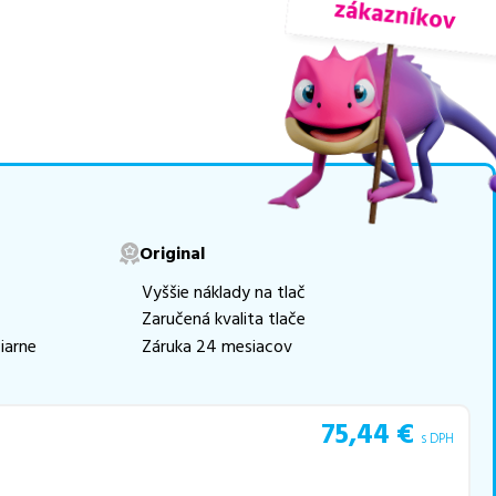
riedach
, medzi ktoré patrí
movú tlač.
Najlacnejší
e naskladňovať
v ponuke 8 ks tonerov.
e akékoľvek ďalšie otázky,
 pomohli vybrať to
Original
Vyššie náklady na tlač
Zaručená kvalita tlače
iarne
Záruka 24 mesiacov
75,44
€
s DPH