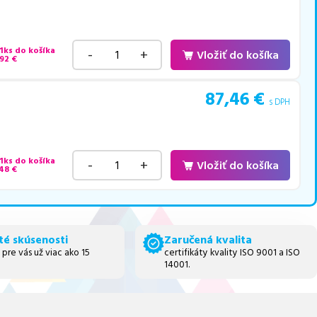
 1ks do košíka
-
+
Vložiť do košíka
,92
€
87,46
€
s DPH
 1ks do košíka
-
+
Vložiť do košíka
,48
€
té skúsenosti
Zaručená kvalita
 pre vás už viac ako 15
certifikáty kvality ISO 9001 a ISO
14001.