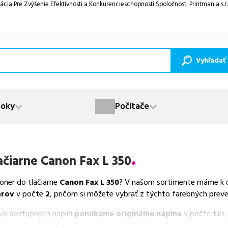
ácia Pre Zvýšenie Efektívnosti a Konkurencieschopnosti Spoločnosti Printmania s.r
Vyhľadať
oky
Počítače
ačiarne
Canon Fax L 350
toner do tlačiarne
Canon Fax L 350
? V našom sortimente máme k di
erov
v počte
2
, pričom si môžete vybrať z týchto farebných preved
va dostupných náplní
ponúkame originálne náplne
v počte
1
ks,
tívy, ktoré plne zachovávajú kvalitu tlače
. Súčasťou tejto po