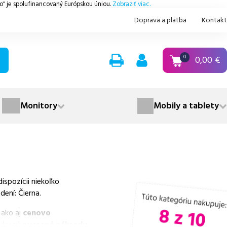
.o" je spolufinancovaný Európskou úniou.
Zobraziť viac.
Doprava a platba
Kontakt
0,00
€
0
Monitory
Mobily a tablety
spozícii niekoľko
ení: Čierna.
 ako aj
cenovo
nuky sú
overené náhrady