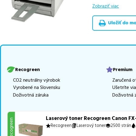
v rôznych triedach
Zobraziť viac
Celá táto certifikov
Uložiť do moj
produkt
u nás nájde
Vieme, že pri nákupe
produkty, aby boli 
Ak si pri výbere nie s
môžete sa na nás ked
najlepšie riešenie.
Recogreen
Premium
CO2 neutrálny výrobok
Zaručená o
Vyrobené na Slovensku
Ušetríte vi
Doživotná záruka
Doživotná 
Laserový toner Recogreen Canon FX-3
Recogreen
Recogreen
Laserový toner
2500 strán