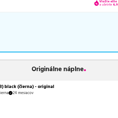
Vložte ešte
a ušetríte
6,9
Originálne náplne
 black (čierna) - original
ierna
24 mesiacov