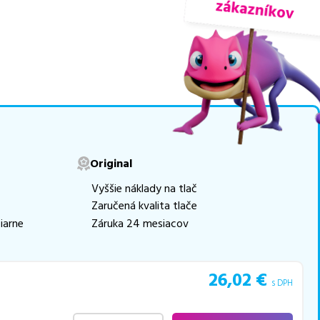
 počte
1
ks.
movú tlač.
Najlacnejší
e naskladňovať
v ponuke 2 ks tonerov.
e akékoľvek ďalšie otázky,
 pomohli vybrať to
Original
Vyššie náklady na tlač
Zaručená kvalita tlače
iarne
Záruka 24 mesiacov
26,02
€
s DPH