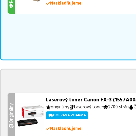
Naskladňujeme
Laserový toner Canon FX-3 (1557A003)
Originálny
originálny
Laserový toner
2700 strán
Č
DOPRAVA ZDARMA
Naskladňujeme