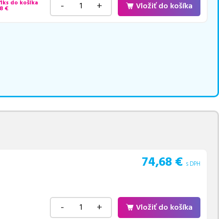
 1ks do košíka
-
+
Vložiť do košíka
8
€
74,68
€
s DPH
-
+
Vložiť do košíka