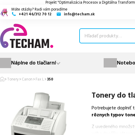
Projekt "Optimalizácia Procesov a Digitálna Transform
Máte otázky? Radi vám poradíme
+421 46/312 70 12
info@techam.sk
ubmenu
ubmenu
ubmenu
Náplne do tlačiarní
Notebo
ubmenu
Tonery
Canon
Fax L
350
ubmenu
Tonery do tl
Potrebujete doplniť 
rôznych typov ton
Z uvedeného množst
výhodnejšie alterna