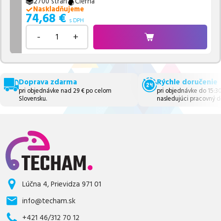
2700 strán
Čierna
Naskladňujeme
74,68
€
s DPH
-
+
Doprava zdarma
Rýchle doručenie
pri objednávke nad 29 € po celom
pri objednávke do 15:3
Slovensku.
nasledujúci pracovný d
Lúčna 4, Prievidza 971 01
info@techam.sk
+421 46/312 70 12