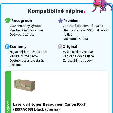
Celá táto certifikovaná ponuka, spĺňajúca normy ISO 9001 a 14001,
Kompatibilné náplne
zaručuje bezproblémovú tlač.
Najlacnejší produkt
u nás nájdete
už od
26,02
€
.
Recogreen
Premium
Vieme, že pri nákupe zohráva dôležitú úlohu aj dostupnosť. Preto
CO2 neutrálny výrobok
Zaručená otestovaná kvalita
Vyrobené na Slovensku
Ušetríte viac ako 50% nákladov
sa snažíme
pravidelne naskladňovať produkty, aby boli ihneď k
Doživotná záruka
na tlač
dispozícii na odoslanie.
Aktuálne máme k tejto tlačiarni
v
Doživotná záruka
ponuke 2 ks tonerov.
Economy
Original
Ak si pri výbere nie ste istí, ktoré riešenie je pre vaše potreby
Najlacnejšia možnosť tlače
Vyššie náklady na tlač
Záruka 24 mesiacov
Zaručená kvalita tlače
najvhodnejšie, alebo máte akékoľvek ďalšie otázky, môžete sa na
Dostupnosť aj pre staršie
Záruka 24 mesiacov
nás kedykoľvek obrátiť e-mailom alebo telefonicky. Sme tu, aby
tlačiarne
sme vám pomohli vybrať to najlepšie riešenie.
Recogreen
Laserový toner Recogreen Canon FX-3
(1557A003) black (čierna)