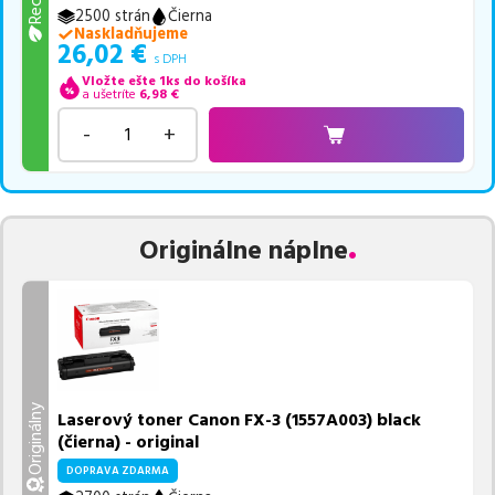
2500 strán
Čierna
Naskladňujeme
26,02
€
s DPH
Vložte ešte 1ks do košíka
a ušetríte
6,98
€
-
+
Originálne náplne
Originálny
Laserový toner Canon FX-3 (1557A003) black
(čierna) - original
DOPRAVA ZDARMA