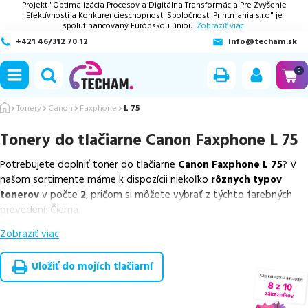
Projekt "Optimalizácia Procesov a Digitálna Transformácia Pre Zvýšenie
Efektívnosti a Konkurencieschopnosti Spoločnosti Printmania s.r.o" je
spolufinancovaný Európskou úniou.
Zobraziť viac.
+421 46/312 70 12
info@techam.sk
ubmenu
0
ubmenu
Tonery
Canon
Faxphone
L 75
Tonery do tlačiarne
Canon Faxphone L 75
ubmenu
Potrebujete doplniť toner do tlačiarne
Canon Faxphone L 75
? V
ubmenu
našom sortimente máme k dispozícii niekoľko
rôznych typov
tonerov
v počte
2
, pričom si môžete vybrať z týchto farebných
ubmenu
prevedení: Čierna.
Zobraziť viac
Z uvedeného množstva dostupných náplní
ponúkame originálne
náplne
v počte
1
ks, ako aj
cenovo výhodnejšie alternatívy,
ktoré plne zachovávajú kvalitu tlače
. Súčasťou tejto ponuky sú
Uložiť do mojích tlačiarní
overené náhrady v rôznych triedach
, medzi ktoré patrí
ekologicky renovovaná rada RECOGREEN
v počte
1
ks.