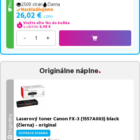
2500 strán
Čierna
Naskladňujeme
26,02
€
s DPH
Vložte ešte 1ks do košíka
a ušetríte
6,98
€
-
+
Originálne náplne
Originálny
Laserový toner Canon FX-3 (1557A003) black
(čierna) - original
DOPRAVA ZDARMA