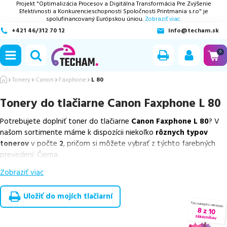
Projekt "Optimalizácia Procesov a Digitálna Transformácia Pre Zvýšenie
Efektívnosti a Konkurencieschopnosti Spoločnosti Printmania s.r.o" je
spolufinancovaný Európskou úniou.
Zobraziť viac.
+421 46/312 70 12
info@techam.sk
ubmenu
0
ubmenu
Tonery
Canon
Faxphone
L 80
Tonery do tlačiarne
Canon Faxphone L 80
ubmenu
Potrebujete doplniť toner do tlačiarne
Canon Faxphone L 80
? V
ubmenu
našom sortimente máme k dispozícii niekoľko
rôznych typov
tonerov
v počte
2
, pričom si môžete vybrať z týchto farebných
ubmenu
prevedení: Čierna.
Zobraziť viac
Z uvedeného množstva dostupných náplní
ponúkame originálne
náplne
v počte
1
ks, ako aj
cenovo výhodnejšie alternatívy,
ktoré plne zachovávajú kvalitu tlače
. Súčasťou tejto ponuky sú
Uložiť do mojích tlačiarní
overené náhrady v rôznych triedach
, medzi ktoré patrí
ekologicky renovovaná rada RECOGREEN
v počte
1
ks.