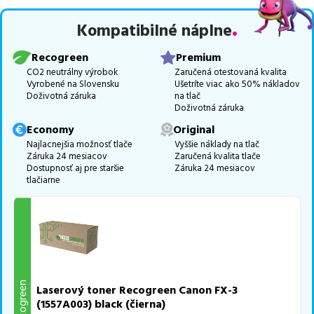
Celá táto certifikovaná ponuka, spĺňajúca normy ISO 9001 a 14001,
Kompatibilné náplne
zaručuje bezproblémovú tlač.
Najlacnejší produkt
u nás nájdete
už od
26,02
€
.
Recogreen
Premium
Vieme, že pri nákupe zohráva dôležitú úlohu aj dostupnosť. Preto
CO2 neutrálny výrobok
Zaručená otestovaná kvalita
Vyrobené na Slovensku
Ušetríte viac ako 50% nákladov
sa snažíme
pravidelne naskladňovať produkty, aby boli ihneď k
Doživotná záruka
na tlač
dispozícii na odoslanie.
Aktuálne máme k tejto tlačiarni
v
Doživotná záruka
ponuke 2 ks tonerov.
Economy
Original
Ak si pri výbere nie ste istí, ktoré riešenie je pre vaše potreby
Najlacnejšia možnosť tlače
Vyššie náklady na tlač
Záruka 24 mesiacov
Zaručená kvalita tlače
najvhodnejšie, alebo máte akékoľvek ďalšie otázky, môžete sa na
Dostupnosť aj pre staršie
Záruka 24 mesiacov
nás kedykoľvek obrátiť e-mailom alebo telefonicky. Sme tu, aby
tlačiarne
sme vám pomohli vybrať to najlepšie riešenie.
Recogreen
Laserový toner Recogreen Canon FX-3
(1557A003) black (čierna)