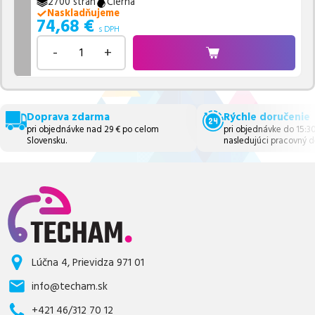
2700 strán
Čierna
Naskladňujeme
74,68
€
s DPH
-
+
Doprava zdarma
Rýchle doručenie
pri objednávke nad 29 € po celom
pri objednávke do 15:3
Slovensku.
nasledujúci pracovný d
Lúčna 4, Prievidza 971 01
info@techam.sk
+421 46/312 70 12