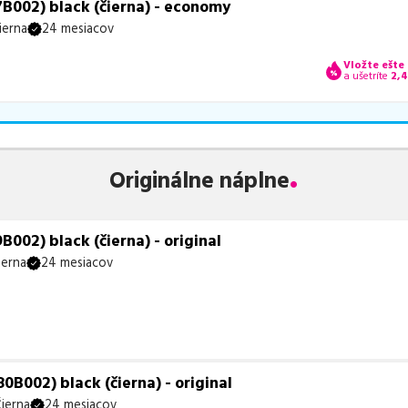
B002) black (čierna) - economy
ierna
24 mesiacov
Vložte ešte
a ušetríte
2,
Originálne náplne
002) black (čierna) - original
ierna
24 mesiacov
B002) black (čierna) - original
ierna
24 mesiacov