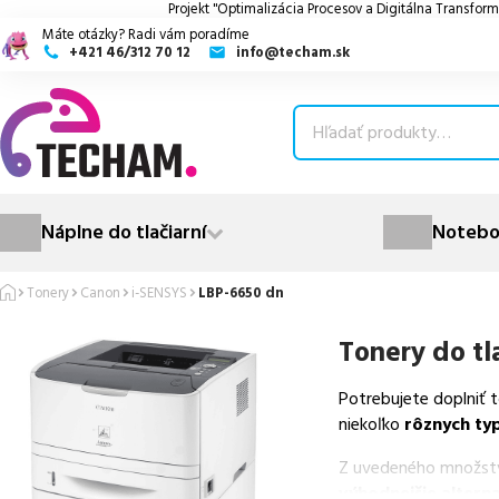
Projekt "Optimalizácia Procesov a Digitálna Transform
Máte otázky? Radi vám poradíme
+421 46/312 70 12
info@techam.sk
ubmenu
ubmenu
ubmenu
Náplne do tlačiarní
Notebo
ubmenu
Tonery
Canon
i-SENSYS
LBP-6650 dn
ubmenu
Tonery do tl
Potrebujete doplniť 
niekoľko
rôznych ty
Z uvedeného množst
výhodnejšie alterna