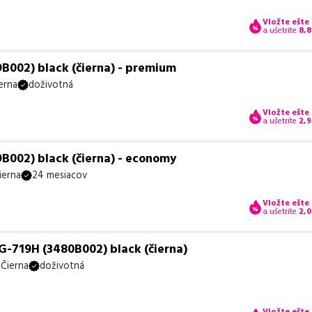
Vložte ešte
a ušetríte
8,8
B002) black (čierna) - premium
erna
doživotná
Vložte ešte
a ušetríte
2,
B002) black (čierna) - economy
ierna
24 mesiacov
Vložte ešte
a ušetríte
2,
-719H (3480B002) black (čierna)
Čierna
doživotná
Vložte ešte