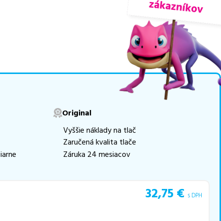
ogicky renovovaná rada
movú tlač.
Najlacnejší
e naskladňovať
v ponuke 10 ks tonerov,
e akékoľvek ďalšie otázky,
Original
 pomohli vybrať to
Vyššie náklady na tlač
Zaručená kvalita tlače
iarne
Záruka 24 mesiacov
32,75
€
s DPH