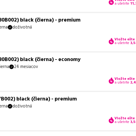
a ušetríte
11,
0B002) black (čierna) - premium
erna
doživotná
Vložte ešte
a ušetríte
3,5
0B002) black (čierna) - economy
ierna
24 mesiacov
Vložte ešte
a ušetríte
2,
B002) black (čierna) - premium
erna
doživotná
Vložte ešte
a ušetríte
3,5