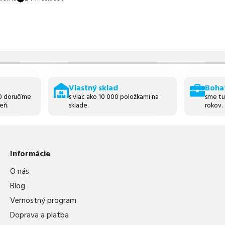
Vlastný sklad
Boha
30 doručíme
s viac ako 10 000 položkami na
sme tu
eň.
sklade.
rokov.
Informácie
O nás
Blog
Vernostný program
Doprava a platba