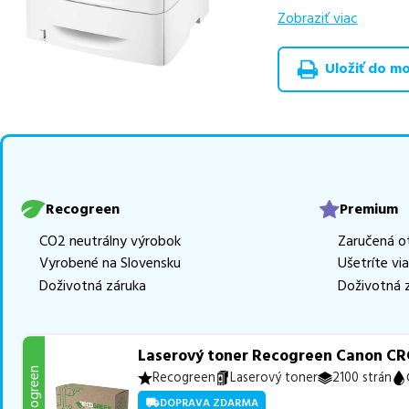
v rôznych triedach
Zobraziť viac
RECOGREEN
v počt
Uložiť do moj
Celá táto certifikov
produkt
u nás nájde
Vieme, že pri nákupe
produkty, aby boli 
z toho je
10 z nich i
Ak si pri výbere nie s
Recogreen
Premium
môžete sa na nás ked
CO2 neutrálny výrobok
Zaručená o
najlepšie riešenie.
Vyrobené na Slovensku
Ušetríte vi
Doživotná záruka
Doživotná 
Laserový toner Recogreen Canon CRG
Recogreen
Recogreen
Laserový toner
2100 strán
DOPRAVA ZDARMA