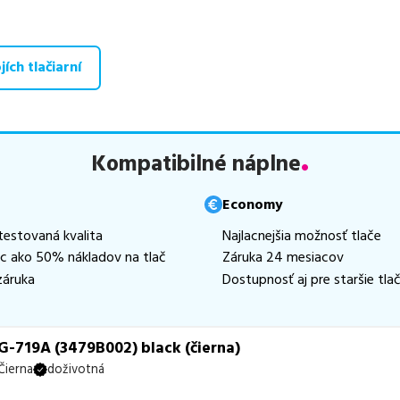
, medzi ktoré patrí
špičková trieda PREMIUM
v počte
3
ks,
ekol
e
2
ks a
najlacnejšia verzia ECONOMY
v počte
3
ks.
ích tlačiarní
aná ponuka, spĺňajúca normy ISO 9001 a 14001, zaručuje bezproblé
te už od
11,02
€
.
 zohráva dôležitú úlohu aj dostupnosť. Preto sa snažíme
pravideln
ihneď k dispozícii na odoslanie.
Aktuálne máme k tejto tlačiarni
Kompatibilné náplne
hneď k expedícii.
te istí, ktoré riešenie je pre vaše potreby najvhodnejšie, alebo mát
Economy
ykoľvek obrátiť e-mailom alebo telefonicky. Sme tu, aby sme vám
testovaná kvalita
Najlacnejšia možnosť tlače
ac ako 50% nákladov na tlač
Záruka 24 mesiacov
záruka
Dostupnosť aj pre staršie tlač
-719A (3479B002) black (čierna)
Čierna
doživotná