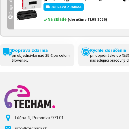
Originálny
DOPRAVA ZDARMA
Na sklade
(
doručíme
11.08.2026
)
Doprava zdarma
Rýchle doručenie
pri objednávke nad 29 € po celom
pri objednávke do 15:
Slovensku.
nasledujúci pracovný d
Lúčna 4, Prievidza 971 01
info@techam.sk