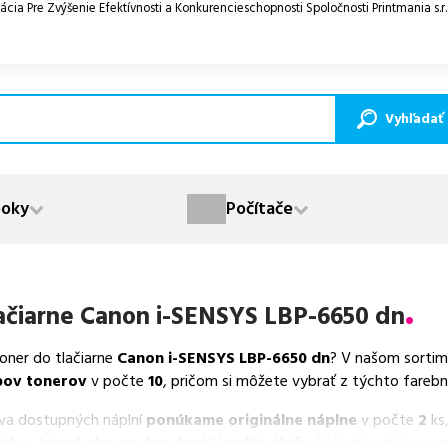
ácia Pre Zvýšenie Efektívnosti a Konkurencieschopnosti Spoločnosti Printmania s.r
Vyhľadať
oky
Počítače
ačiarne
Canon i-SENSYS LBP-6650 dn
toner do tlačiarne
Canon i-SENSYS LBP-6650 dn
? V našom sortim
pov tonerov
v počte
10
, pričom si môžete vybrať z týchto farebn
va dostupných náplní
ponúkame originálne náplne
v počte
2
ks,
tívy, ktoré plne zachovávajú kvalitu tlače
. Súčasťou tejto po