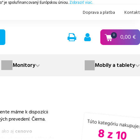
.o" je spolufinancovaný Európskou úniou.
Zobraziť viac.
Doprava a platba
Kontakt
0,00
€
0
Monitory
Mobily a tablety
ente máme k dispozícii
ých prevedení: Čierna.
 ako aj
cenovo
nuky sú
overené náhrady