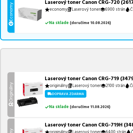
Laserový toner Canon CRG-720 (2617
Economy
economy
Laserový toner
6900 strán
Č
Na sklade
(
doručíme
10.08.2026
)
Laserový toner Canon CRG-719 (3479B
Originálny
originálny
Laserový toner
2100 strán
Č
DOPRAVA ZDARMA
Na sklade
(
doručíme
11.08.2026
)
Laserový toner Canon CRG-719H (3480
originálny
Laserový toner
6400 strán
Č