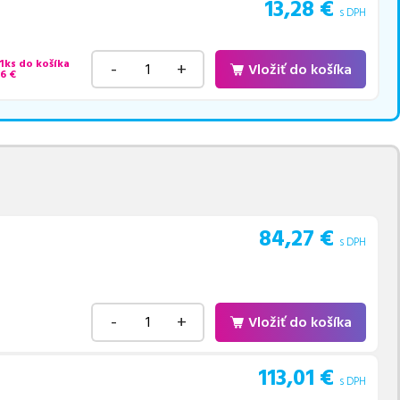
13,28
€
s DPH
 1ks do košíka
-
+
Vložiť do košíka
46
€
84,27
€
s DPH
-
+
Vložiť do košíka
113,01
€
s DPH