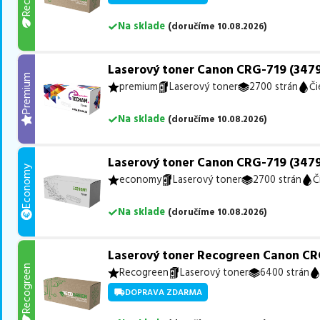
Na sklade
(
doručíme
10.08.2026
)
Laserový toner Canon CRG-719 (3479
Premium
premium
Laserový toner
2700 strán
Či
Na sklade
(
doručíme
10.08.2026
)
Laserový toner Canon CRG-719 (3479
Economy
economy
Laserový toner
2700 strán
Č
Na sklade
(
doručíme
10.08.2026
)
Laserový toner Recogreen Canon CRG
Recogreen
Recogreen
Laserový toner
6400 strán
DOPRAVA ZDARMA