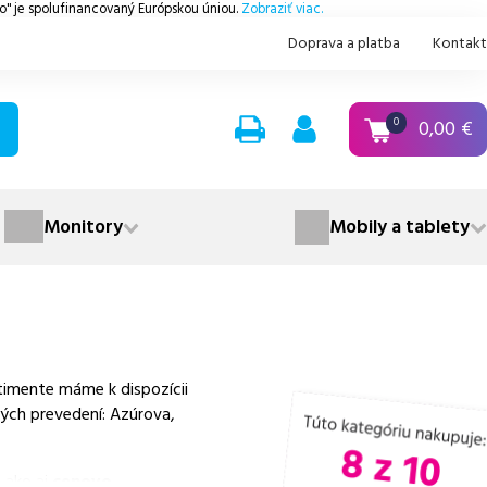
.o" je spolufinancovaný Európskou úniou.
Zobraziť viac.
Doprava a platba
Kontakt
0,00
€
0
Monitory
Mobily a tablety
timente máme k dispozícii
ných prevedení: Azúrova,
 ako aj
cenovo