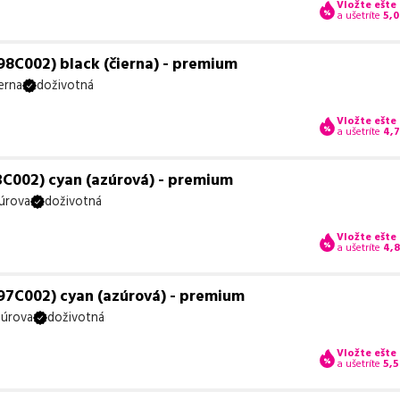
Vložte ešte
a ušetríte
5,0
8C002) black (čierna) - premium
erna
doživotná
Vložte ešte
a ušetríte
4,
C002) cyan (azúrová) - premium
úrova
doživotná
Vložte ešte
a ušetríte
4,
97C002) cyan (azúrová) - premium
úrova
doživotná
Vložte ešte
a ušetríte
5,5