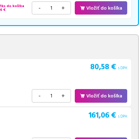
 1ks do košíka
-
+
Vložiť do košíka
86
€
80,58
€
s DPH
-
+
Vložiť do košíka
161,06
€
s DPH