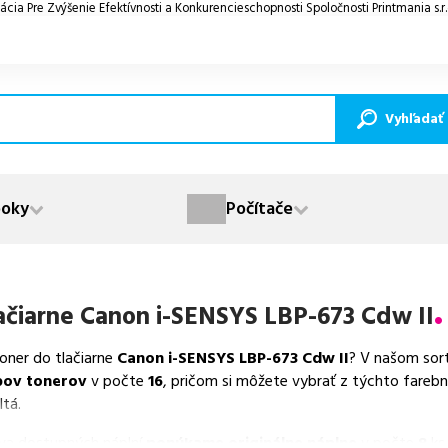
ácia Pre Zvýšenie Efektívnosti a Konkurencieschopnosti Spoločnosti Printmania s.r
Vyhľadať
oky
Počítače
ačiarne
Canon i-SENSYS LBP-673 Cdw II
toner do tlačiarne
Canon i-SENSYS LBP-673 Cdw II
? V našom sor
pov tonerov
v počte
16
, pričom si môžete vybrať z týchto fareb
ltá.
va dostupných náplní
ponúkame originálne náplne
v počte
8
ks,