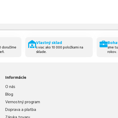
Vlastný sklad
Boha
30 doručíme
s viac ako 10 000 položkami na
sme tu
eň.
sklade.
rokov.
Informácie
O nás
Blog
Vernostný program
Doprava a platba
Záruka tovaru