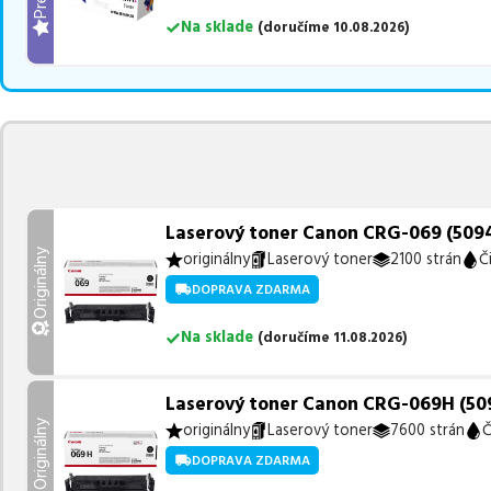
Na sklade
(
doručíme
10.08.2026
)
Laserový toner Canon CRG-069 (5094C
Originálny
originálny
Laserový toner
2100 strán
Č
DOPRAVA ZDARMA
Na sklade
(
doručíme
11.08.2026
)
Laserový toner Canon CRG-069H (5098
Originálny
originálny
Laserový toner
7600 strán
Č
DOPRAVA ZDARMA