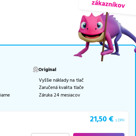
nuky sú
overené náhrady
movú tlač.
Najlacnejší
e naskladňovať
v ponuke 16 ks tonerov,
e akékoľvek ďalšie otázky,
Original
 pomohli vybrať to
Vyššie náklady na tlač
Zaručená kvalita tlače
iarne
Záruka 24 mesiacov
21,50
€
s DPH