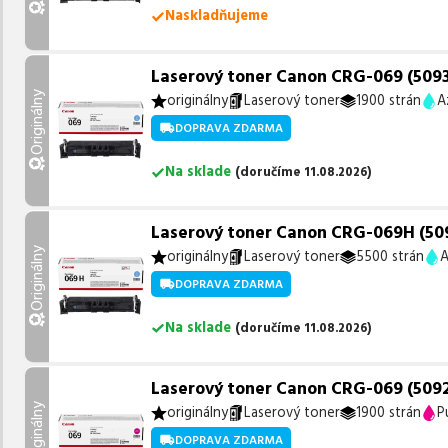
Naskladňujeme
Laserový toner Canon CRG-069 (5093C
Originálny
originálny
Laserový toner
1900 strán
A
DOPRAVA ZDARMA
Na sklade
(
doručíme
11.08.2026
)
Laserový toner Canon CRG-069H (509
Originálny
originálny
Laserový toner
5500 strán
A
DOPRAVA ZDARMA
Na sklade
(
doručíme
11.08.2026
)
Laserový toner Canon CRG-069 (5092
Originálny
originálny
Laserový toner
1900 strán
P
DOPRAVA ZDARMA