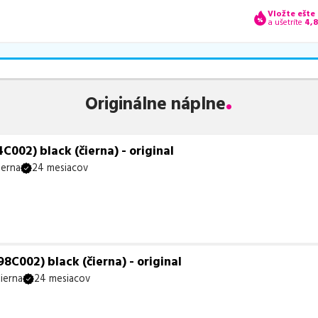
Vložte ešte
a ušetríte
4,
Originálne náplne
002) black (čierna) - original
ierna
24 mesiacov
C002) black (čierna) - original
ierna
24 mesiacov