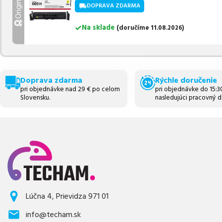
Originálny
DOPRAVA ZDARMA
Na sklade
(
doručíme
11.08.2026
)
Doprava zdarma
Rýchle doručenie
pri objednávke nad 29 € po celom
pri objednávke do 15:
Slovensku.
nasledujúci pracovný d
Lúčna 4, Prievidza 971 01
info@techam.sk