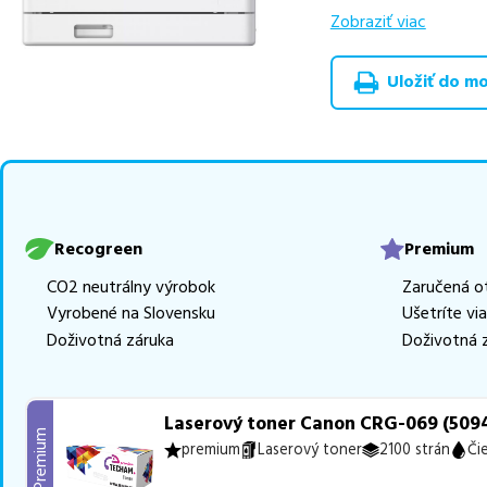
výhodnejšie alterna
Zobraziť viac
v rôznych triedach
Uložiť do moj
Celá táto certifikov
produkt
u nás nájde
Vieme, že pri nákupe
produkty, aby boli 
z toho je
15 z nich i
Ak si pri výbere nie s
Recogreen
Premium
môžete sa na nás ked
CO2 neutrálny výrobok
Zaručená o
najlepšie riešenie.
Vyrobené na Slovensku
Ušetríte vi
Doživotná záruka
Doživotná 
Laserový toner Canon CRG-069 (5094
Premium
premium
Laserový toner
2100 strán
Či