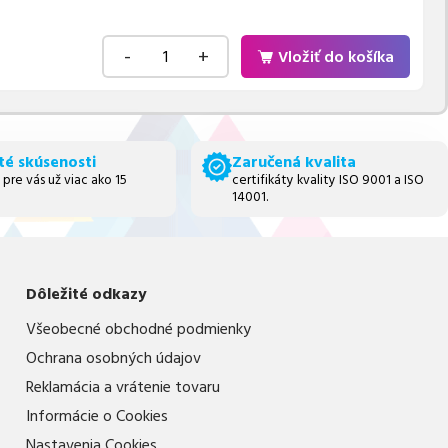
-
+
Vložiť do košíka
té skúsenosti
Zaručená kvalita
 pre vás už viac ako 15
certifikáty kvality ISO 9001 a ISO
14001.
Dôležité odkazy
Všeobecné obchodné podmienky
Ochrana osobných údajov
Reklamácia a vrátenie tovaru
Informácie o Cookies
Nastavenia Cookies