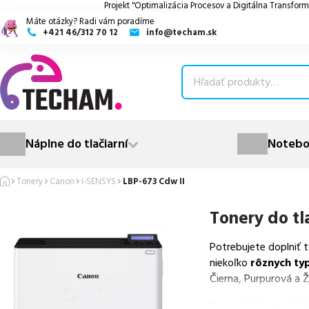
Projekt "Optimalizácia Procesov a Digitálna Transform
Máte otázky? Radi vám poradíme
+421 46/312 70 12
info@techam.sk
ubmenu
ubmenu
ubmenu
Náplne do tlačiarní
Notebo
ubmenu
Tonery
Canon
i-SENSYS
LBP-673 Cdw II
ubmenu
Tonery do tl
Potrebujete doplniť 
niekoľko
rôznych ty
Čierna, Purpurová a Ž
Z uvedeného množst