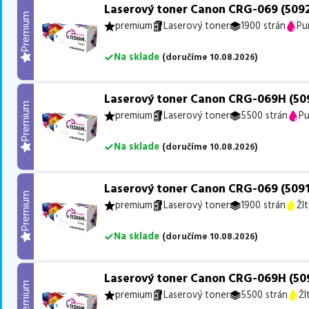
Laserový toner Canon CRG-069 (509
Premium
premium
Laserový toner
1900 strán
Pu
Na sklade
(
doručíme
10.08.2026
)
Laserový toner Canon CRG-069H (50
Premium
premium
Laserový toner
5500 strán
Pu
Na sklade
(
doručíme
10.08.2026
)
Laserový toner Canon CRG-069 (5091
Premium
premium
Laserový toner
1900 strán
Žlt
Na sklade
(
doručíme
10.08.2026
)
Laserový toner Canon CRG-069H (509
Premium
premium
Laserový toner
5500 strán
Žl