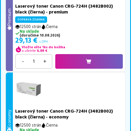
Laserový toner Canon CRG-724H (3482B002)
Premium
black (čierna) - premium
DOPRAVA ZDARMA
12500 strán
Čierna
Na sklade
(
doručíme
10.08.2026
)
29,13
€
s DPH
Vložte ešte 1ks do košíka
a ušetríte
6,88
€
-
+
Laserový toner Canon CRG-724H (3482B002)
Economy
black (čierna) - economy
12500 strán
Čierna
Na sklade