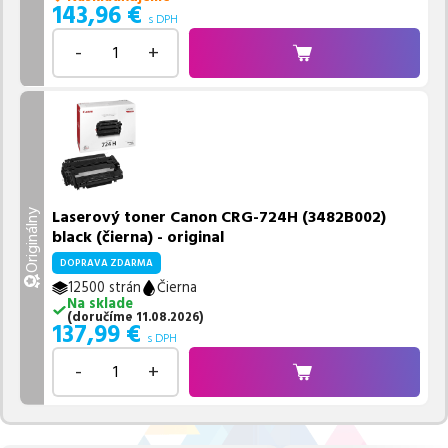
143,96
€
s DPH
-
+
Laserový toner Canon CRG-724H (3482B002)
Originálny
black (čierna) - original
DOPRAVA ZDARMA
12500 strán
Čierna
Na sklade
(
doručíme
11.08.2026
)
137,99
€
s DPH
-
+