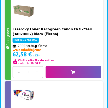
Laserový toner Recogreen Canon CRG-724H
Recogreen
(3482B002) black (čierna)
DOPRAVA ZDARMA
12500 strán
Čierna
Naskladňujeme
62,58
€
s DPH
Vložte ešte 1ks do košíka
a ušetríte
16,80
€
-
+