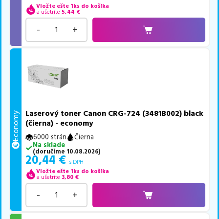
Vložte ešte 1ks do košíka
a ušetríte
5,44
€
-
+
Laserový toner Canon CRG-724 (3481B002) black
Economy
(čierna) - economy
6000 strán
Čierna
Na sklade
(
doručíme
10.08.2026
)
20,44
€
s DPH
Vložte ešte 1ks do košíka
a ušetríte
3,80
€
-
+