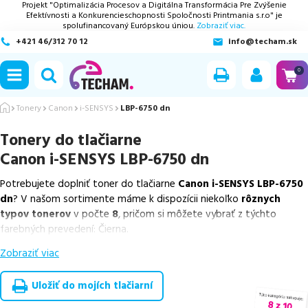
Projekt "Optimalizácia Procesov a Digitálna Transformácia Pre Zvýšenie
Efektívnosti a Konkurencieschopnosti Spoločnosti Printmania s.r.o" je
spolufinancovaný Európskou úniou.
Zobraziť viac.
+421 46/312 70 12
info@techam.sk
ubmenu
0
ubmenu
Tonery
Canon
i-SENSYS
LBP-6750 dn
Tonery do tlačiarne
ubmenu
Canon i-SENSYS LBP-6750 dn
ubmenu
Potrebujete doplniť toner do tlačiarne
Canon i-SENSYS LBP-6750
dn
? V našom sortimente máme k dispozícii niekoľko
rôznych
ubmenu
typov tonerov
v počte
8
, pričom si môžete vybrať z týchto
farebných prevedení: Čierna.
Zobraziť viac
Z uvedeného množstva dostupných náplní
ponúkame originálne
náplne
v počte
2
ks, ako aj
cenovo výhodnejšie alternatívy,
ktoré plne zachovávajú kvalitu tlače
. Súčasťou tejto ponuky sú
Uložiť do mojích tlačiarní
overené náhrady v rôznych triedach
, medzi ktoré patrí
špičková