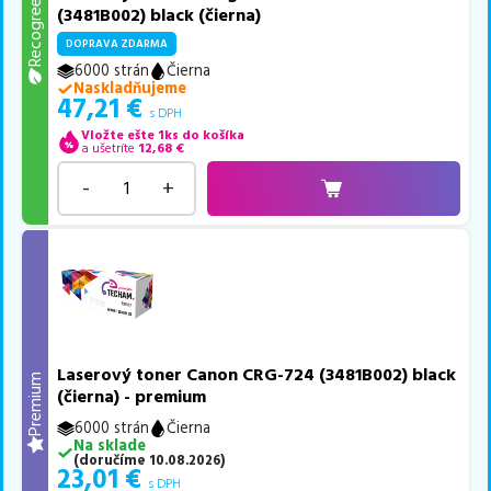
Recogreen
(3481B002) black (čierna)
DOPRAVA ZDARMA
6000 strán
Čierna
Naskladňujeme
47,21
€
s DPH
Vložte ešte 1ks do košíka
a ušetríte
12,68
€
-
+
Laserový toner Canon CRG-724 (3481B002) black
Premium
(čierna) - premium
6000 strán
Čierna
Na sklade
(
doručíme
10.08.2026
)
23,01
€
s DPH