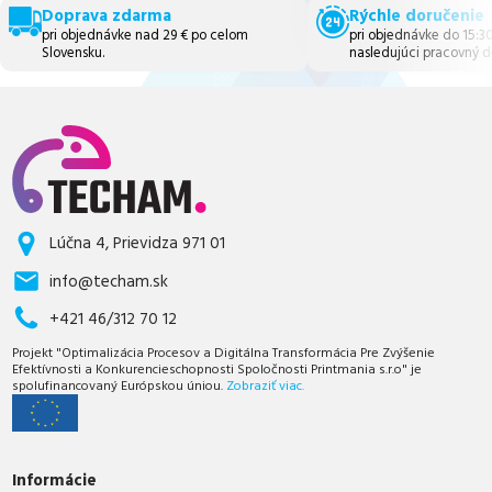
Doprava zdarma
Rýchle doručenie
pri objednávke nad 29 € po celom
pri objednávke do 15:3
Slovensku.
nasledujúci pracovný d
Lúčna 4, Prievidza 971 01
info@techam.sk
+421 46/312 70 12
Projekt "Optimalizácia Procesov a Digitálna Transformácia Pre Zvýšenie
Efektívnosti a Konkurencieschopnosti Spoločnosti Printmania s.r.o" je
spolufinancovaný Európskou úniou.
Zobraziť viac.
Informácie