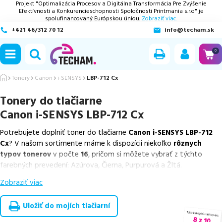
Projekt "Optimalizácia Procesov a Digitálna Transformácia Pre Zvýšenie
Efektívnosti a Konkurencieschopnosti Spoločnosti Printmania s.r.o" je
spolufinancovaný Európskou úniou.
Zobraziť viac.
+421 46/312 70 12
info@techam.sk
ubmenu
0
ubmenu
Tonery
Canon
i-SENSYS
LBP-712 Cx
Tonery do tlačiarne
ubmenu
Canon i-SENSYS LBP-712 Cx
ubmenu
Potrebujete doplniť toner do tlačiarne
Canon i-SENSYS LBP-712
Cx
? V našom sortimente máme k dispozícii niekoľko
rôznych
ubmenu
typov tonerov
v počte
16
, pričom si môžete vybrať z týchto
farebných prevedení: Azúrova, Čierna, Purpurová a Žltá.
Zobraziť viac
Z uvedeného množstva dostupných náplní
ponúkame cenovo
výhodnejšie alternatívy, ktoré plne zachovávajú kvalitu tlače
.
Súčasťou tejto ponuky sú
overené náhrady v rôznych triedach
,
Uložiť do mojích tlačiarní
medzi ktoré patrí
špičková trieda PREMIUM
v počte
4
ks,