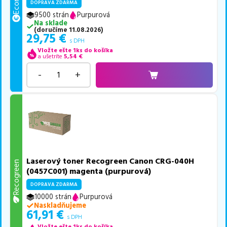
DOPRAVA ZDARMA
9500 strán
Purpurová
Na sklade
(
doručíme
11.08.2026
)
29,75
€
s DPH
Vložte ešte 1ks do košíka
a ušetríte
5,54
€
-
+
Laserový toner Recogreen Canon CRG-040H
Recogreen
(0457C001) magenta (purpurová)
DOPRAVA ZDARMA
10000 strán
Purpurová
Naskladňujeme
61,91
€
s DPH
Vložte ešte 1ks do košíka