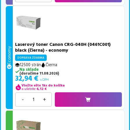
Laserový toner Canon CRG-040H (0461C001)
Economy
black (čierna) - economy
DOPRAVA ZDARMA
12500 strán
Čierna
Na sklade
(
doručíme
11.08.2026
)
32,94
€
s DPH
Vložte ešte 1ks do košíka
a ušetríte
6,12
€
-
+