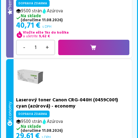
Premium
DOPRAVA ZDARMA
9500 strán
Azúrova
Na sklade
(
doručíme
11.08.2026
)
40,71
€
s DPH
Vložte ešte 1ks do košíka
a ušetríte
9,62
€
-
+
Laserový toner Canon CRG-040H (0459C001)
Economy
cyan (azúrová) - economy
DOPRAVA ZDARMA
9500 strán
Azúrova
Na sklade
(
doručíme
11.08.2026
)
29,61
€
s DPH