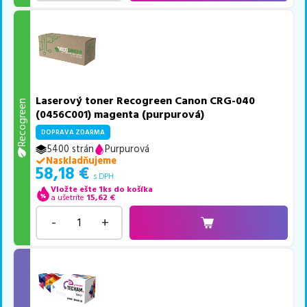
Laserový toner Recogreen Canon CRG-040
Recogreen
(0456C001) magenta (purpurová)
DOPRAVA ZDARMA
5400 strán
Purpurová
Naskladňujeme
58,18
€
s DPH
Vložte ešte 1ks do košíka
a ušetríte
15,62
€
-
+