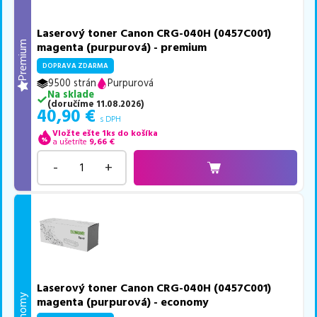
Laserový toner Canon CRG-040H (0457C001)
Premium
magenta (purpurová) - premium
DOPRAVA ZDARMA
9500 strán
Purpurová
Na sklade
(
doručíme
11.08.2026
)
40,90
€
s DPH
Vložte ešte 1ks do košíka
a ušetríte
9,66
€
-
+
Laserový toner Canon CRG-040H (0457C001)
Economy
magenta (purpurová) - economy