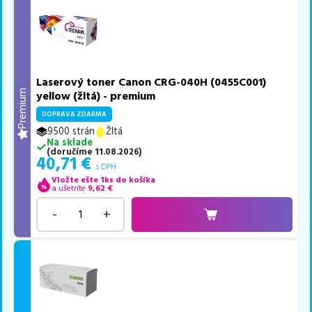
Laserový toner Canon CRG-040H (0455C001)
Premium
yellow (žltá) - premium
DOPRAVA ZDARMA
9500 strán
Žltá
Na sklade
(
doručíme
11.08.2026
)
40,71
€
s DPH
Vložte ešte 1ks do košíka
a ušetríte
9,62
€
-
+