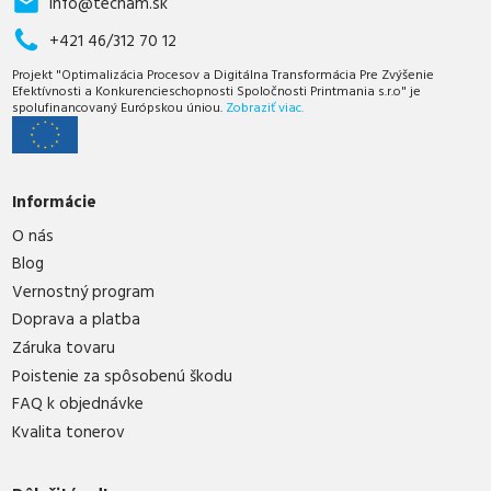
info@techam.sk
+421 46/312 70 12
Projekt "Optimalizácia Procesov a Digitálna Transformácia Pre Zvýšenie
Efektívnosti a Konkurencieschopnosti Spoločnosti Printmania s.r.o" je
spolufinancovaný Európskou úniou.
Zobraziť viac.
Informácie
O nás
Blog
Vernostný program
Doprava a platba
Záruka tovaru
Poistenie za spôsobenú škodu
FAQ k objednávke
Kvalita tonerov