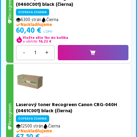
Recogreen
(0460C001) black (čierna)
DOPRAVA ZDARMA
6300 strán
Čierna
Naskladňujeme
60,40
€
s DPH
Vložte ešte 1ks do košíka
a ušetríte
16,22
€
-
+
Laserový toner Recogreen Canon CRG-040H
Recogreen
(0461C001) black (čierna)
DOPRAVA ZDARMA
12500 strán
Čierna
Naskladňujeme