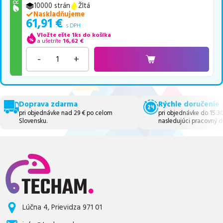
10000 strán
Žltá
Naskladňujeme
61,91
€
s DPH
Vložte ešte 1ks do košíka
a ušetríte
16,62
€
-
+
Doprava zdarma
Rýchle doručenie
pri objednávke nad 29 € po celom
pri objednávke do 15:3
Slovensku.
nasledujúci pracovný d
Lúčna 4, Prievidza 971 01