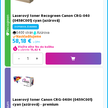
Laserový toner Recogreen Canon CRG-040
Recogreen
(0458C001) cyan (azúrová)
DOPRAVA ZDARMA
5400 strán
Azúrova
Naskladňujeme
58,18
€
s DPH
Vložte ešte 1ks do košíka
a ušetríte
15,62
€
-
+
Laserový toner Canon CRG-040H (0459C001)
cyan (azúrová) - premium