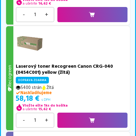
a ušetríte
16,62
€
-
+
Laserový toner Recogreen Canon CRG-040
Recogreen
(0454C001) yellow (žltá)
DOPRAVA ZDARMA
5400 strán
Žltá
Naskladňujeme
58,18
€
s DPH
Vložte ešte 1ks do košíka
a ušetríte
15,62
€
-
+