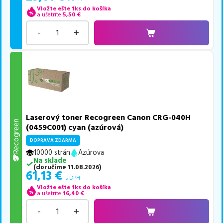
Vložte ešte 1ks do košíka
a ušetríte
5,50
€
-
+
Laserový toner Recogreen Canon CRG-040H
Recogreen
(0459C001) cyan (azúrová)
DOPRAVA ZDARMA
10000 strán
Azúrova
Na sklade
(
doručíme
11.08.2026
)
61,13
€
s DPH
Vložte ešte 1ks do košíka
a ušetríte
16,40
€
-
+