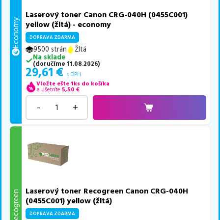
Laserový toner Canon CRG-040H (0455C001)
Economy
yellow (žltá) - economy
DOPRAVA ZDARMA
9500 strán
Žltá
Na sklade
(
doručíme
11.08.2026
)
29,61
€
s DPH
Vložte ešte 1ks do košíka
a ušetríte
5,50
€
-
+
Laserový toner Recogreen Canon CRG-040H
Recogreen
(0455C001) yellow (žltá)
DOPRAVA ZDARMA