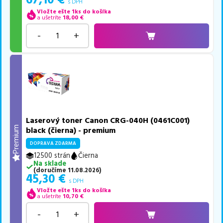
67,10
€
s DPH
Vložte ešte 1ks do košíka
a ušetríte
18,00
€
-
+
Laserový toner Canon CRG-040H (0461C001)
Premium
black (čierna) - premium
DOPRAVA ZDARMA
12500 strán
Čierna
Na sklade
(
doručíme
11.08.2026
)
45,30
€
s DPH
Vložte ešte 1ks do košíka
a ušetríte
10,70
€
-
+