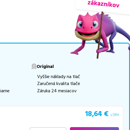
nuky sú
overené náhrady
ogicky renovovaná rada
movú tlač.
Najlacnejší
e naskladňovať
v ponuke 17 ks tonerov,
Original
e akékoľvek ďalšie otázky,
Vyššie náklady na tlač
 pomohli vybrať to
Zaručená kvalita tlače
iarne
Záruka 24 mesiacov
18,64
€
s DPH