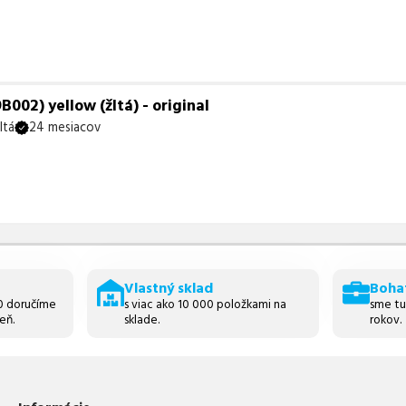
02) yellow (žltá) - original
ltá
24 mesiacov
Vlastný sklad
Boha
30 doručíme
s viac ako 10 000 položkami na
sme tu
eň.
sklade.
rokov.