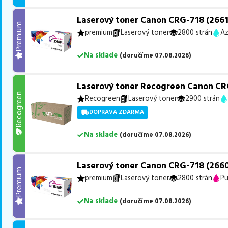
Laserový toner Canon CRG-718 (2661
Premium
premium
Laserový toner
2800 strán
Az
Na sklade
(
doručíme
07.08.2026
)
Laserový toner Recogreen Canon CR
Recogreen
Recogreen
Laserový toner
2900 strán
DOPRAVA ZDARMA
Na sklade
(
doručíme
07.08.2026
)
Laserový toner Canon CRG-718 (266
Premium
premium
Laserový toner
2800 strán
Pu
Na sklade
(
doručíme
07.08.2026
)