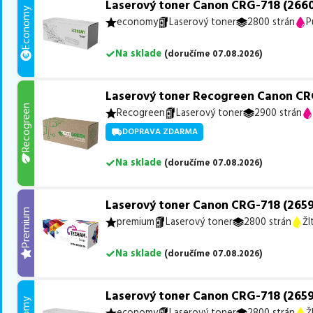
Laserový toner Canon CRG-718 (266
Economy
economy
Laserový toner
2800 strán
P
Na sklade
(
doručíme
07.08.2026
)
Laserový toner Recogreen Canon CR
Recogreen
Recogreen
Laserový toner
2900 strán
DOPRAVA ZDARMA
Na sklade
(
doručíme
07.08.2026
)
Laserový toner Canon CRG-718 (2659
Premium
premium
Laserový toner
2800 strán
Žl
Na sklade
(
doručíme
07.08.2026
)
Laserový toner Canon CRG-718 (2659
economy
Laserový toner
2800 strán
Ž