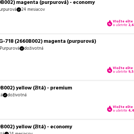
0B002) magenta (purpurová) - economy
urpurová
24 mesiacov
Vložte ešte
a ušetríte
2,6
G-718 (2660B002) magenta (purpurová)
Purpurová
doživotná
Vložte ešte
a ušetríte
9,5
B002) yellow (žltá) - premium
tá
doživotná
Vložte ešte
a ušetríte
4,
B002) yellow (žltá) - economy
ltá
24 mesiacov