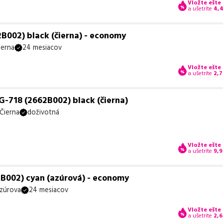
Vložte ešte
a ušetríte
4,
B002) black (čierna) - economy
ierna
24 mesiacov
Vložte ešte
a ušetríte
2,7
-718 (2662B002) black (čierna)
Čierna
doživotná
Vložte ešte
a ušetríte
9,
B002) cyan (azúrová) - economy
zúrova
24 mesiacov
Vložte ešte
a ušetríte
2,6