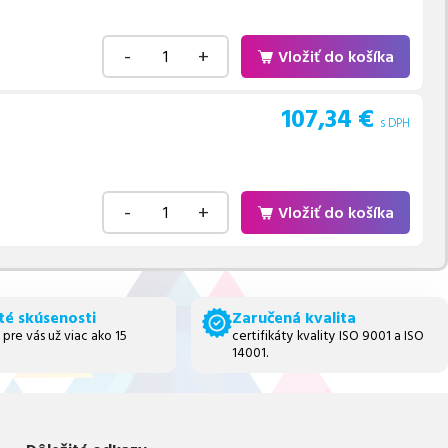
-
+
Vložiť do košíka
107,34
€
s DPH
-
+
Vložiť do košíka
té skúsenosti
Zaručená kvalita
 pre vás už viac ako 15
certifikáty kvality ISO 9001 a ISO
14001.