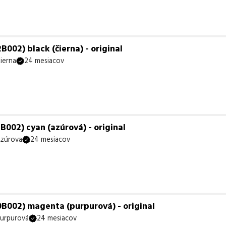
002) black (čierna) - original
ierna
24 mesiacov
002) cyan (azúrová) - original
zúrova
24 mesiacov
B002) magenta (purpurová) - original
urpurová
24 mesiacov