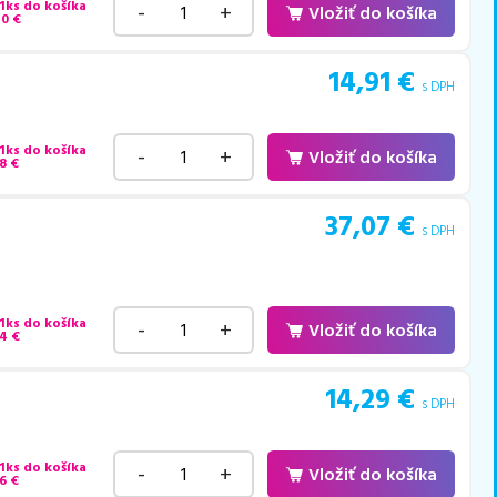
 1ks do košíka
-
+
Vložiť do košíka
40
€
14,91
€
s DPH
 1ks do košíka
-
+
Vložiť do košíka
8
€
37,07
€
s DPH
 1ks do košíka
-
+
Vložiť do košíka
94
€
14,29
€
s DPH
 1ks do košíka
-
+
Vložiť do košíka
6
€