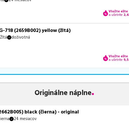
Vložte ešte
a ušetríte
2,6
-718 (2659B002) yellow (žltá)
Žltá
doživotná
Vložte ešte
a ušetríte
9,5
Originálne náplne
662B005) black (čierna) - original
ierna
24 mesiacov