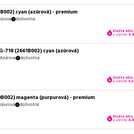
B002) cyan (azúrová) - premium
úrova
doživotná
Vložte ešte
a ušetríte
4,
G-718 (2661B002) cyan (azúrová)
Azúrova
doživotná
Vložte ešte
a ušetríte
9,5
0B002) magenta (purpurová) - premium
rpurová
doživotná
Vložte ešte
a ušetríte
4,