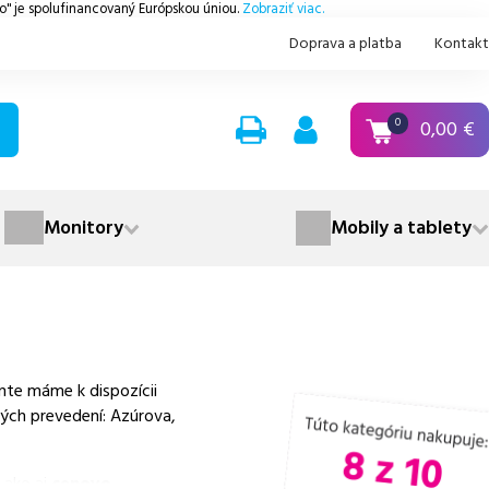
.o" je spolufinancovaný Európskou úniou.
Zobraziť viac.
Doprava a platba
Kontakt
0,00
€
0
Monitory
Mobily a tablety
nte máme k dispozícii
ných prevedení: Azúrova,
 ako aj
cenovo