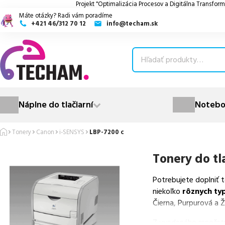
Projekt "Optimalizácia Procesov a Digitálna Transform
Máte otázky? Radi vám poradíme
+421 46/312 70 12
info@techam.sk
ubmenu
ubmenu
ubmenu
Náplne do tlačiarní
Notebo
ubmenu
Tonery
Canon
i-SENSYS
LBP-7200 c
ubmenu
Tonery do tl
Potrebujete doplniť 
niekoľko
rôznych ty
Čierna, Purpurová a Ž
Z uvedeného množst