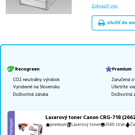
výhodnejšie alterna
Zobraziť viac
v rôznych triedach
RECOGREEN
v počt
Uložiť do moj
Celá táto certifikov
produkt
u nás nájde
Vieme, že pri nákupe
produkty, aby boli 
z toho je
17 z nich i
Recogreen
Premium
Ak si pri výbere nie s
CO2 neutrálny výrobok
Zaručená o
môžete sa na nás ked
Vyrobené na Slovensku
Ušetríte vi
najlepšie riešenie.
Doživotná záruka
Doživotná 
Laserový toner Canon CRG-718 (2662
Premium
premium
Laserový toner
3500 strán
Či