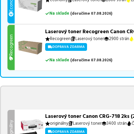
Economy
Na sklade
(
doručíme
07.08.2026
)
Laserový toner Recogreen Canon CRG
Recogreen
Recogreen
Laserový toner
2900 strán
DOPRAVA ZDARMA
Na sklade
(
doručíme
07.08.2026
)
Laserový toner Canon CRG-718 2ks (2
Originálny
originálny
Laserový toner
3400 strán
Č
DOPRAVA ZDARMA