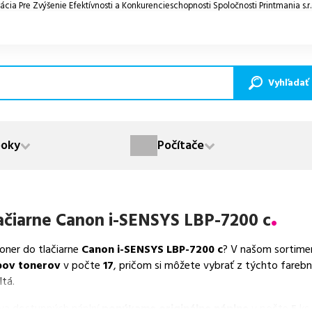
ácia Pre Zvýšenie Efektívnosti a Konkurencieschopnosti Spoločnosti Printmania s.r
Vyhľadať
oky
Počítače
ačiarne
Canon i-SENSYS LBP-7200 c
toner do tlačiarne
Canon i-SENSYS LBP-7200 c
? V našom sortime
pov tonerov
v počte
17
, pričom si môžete vybrať z týchto fareb
ltá.
va dostupných náplní
ponúkame originálne náplne
v počte
5
ks,