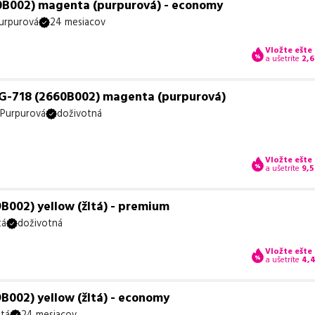
0B002) magenta (purpurová) - economy
urpurová
24 mesiacov
Vložte ešte
a ušetríte
2,
G-718 (2660B002) magenta (purpurová)
Purpurová
doživotná
Vložte ešte
a ušetríte
9,5
B002) yellow (žltá) - premium
tá
doživotná
Vložte ešte
a ušetríte
4,
B002) yellow (žltá) - economy
ltá
24 mesiacov