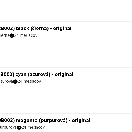
002) black (čierna) - original
ierna
24 mesiacov
002) cyan (azúrová) - original
zúrova
24 mesiacov
B002) magenta (purpurová) - original
urpurová
24 mesiacov