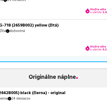
Vložte ešte
a ušetríte
2,6
-718 (2659B002) yellow (žltá)
Žltá
doživotná
Vložte ešte
a ušetríte
9,5
Originálne náplne
662B005) black (čierna) - original
ierna
24 mesiacov