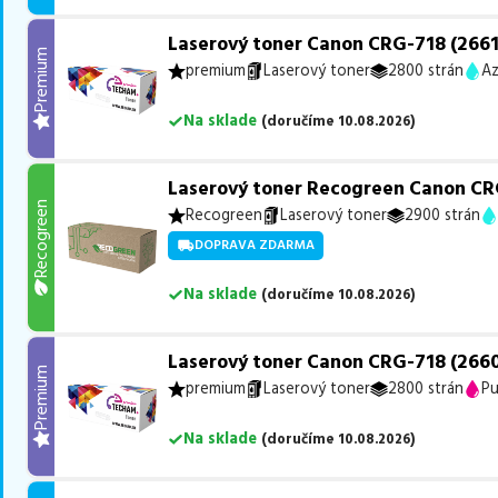
Laserový toner Canon CRG-718 (2661
Premium
premium
Laserový toner
2800 strán
Az
Na sklade
(
doručíme
10.08.2026
)
Laserový toner Recogreen Canon CR
Recogreen
Recogreen
Laserový toner
2900 strán
DOPRAVA ZDARMA
Na sklade
(
doručíme
10.08.2026
)
Laserový toner Canon CRG-718 (266
Premium
premium
Laserový toner
2800 strán
Pu
Na sklade
(
doručíme
10.08.2026
)