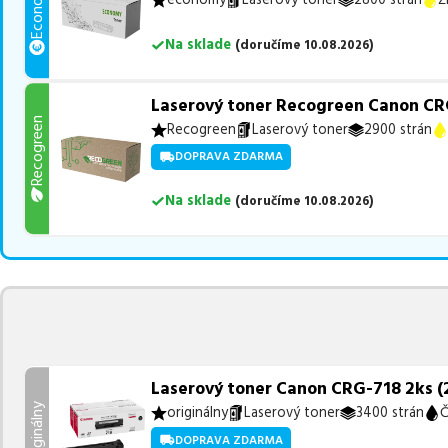
Economy
Na sklade
(
doručíme
10.08.2026
)
Laserový toner Recogreen Canon CRG
Recogreen
Recogreen
Laserový toner
2900 strán
DOPRAVA ZDARMA
Na sklade
(
doručíme
10.08.2026
)
Laserový toner Canon CRG-718 2ks (2
Originálny
originálny
Laserový toner
3400 strán
Č
DOPRAVA ZDARMA