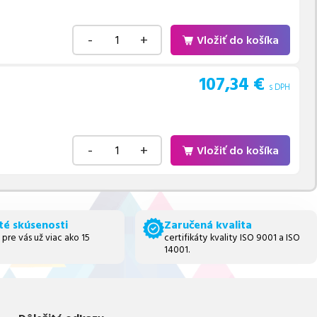
-
+
Vložiť do košíka
107,34
€
s DPH
-
+
Vložiť do košíka
té skúsenosti
Zaručená kvalita
 pre vás už viac ako 15
certifikáty kvality ISO 9001 a ISO
14001.