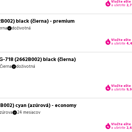
Vložte ešte
a ušetríte
2,7
B002) black (čierna) - premium
erna
doživotná
Vložte ešte
a ušetríte
4,
-718 (2662B002) black (čierna)
Čierna
doživotná
Vložte ešte
a ušetríte
9,
B002) cyan (azúrová) - economy
zúrova
24 mesiacov
Vložte ešte
a ušetríte
2,6