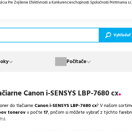
ácia Pre Zvýšenie Efektívnosti a Konkurencieschopnosti Spoločnosti Printmania s.r
Vyhľadať
oky
Počítače
ačiarne
Canon i-SENSYS LBP-7680 cx
toner do tlačiarne
Canon i-SENSYS LBP-7680 cx
? V našom sortim
pov tonerov
v počte
17
, pričom si môžete vybrať z týchto fareb
ltá.
va dostupných náplní
ponúkame originálne náplne
v počte
5
ks,