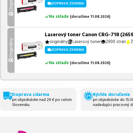
Originálny
DOPRAVA ZDARMA
Na sklade
(
doručíme
11.08.2026
)
Laserový toner Canon CRG-718 (2659B0
Originálny
originálny
Laserový toner
2900 strán
Ž
DOPRAVA ZDARMA
Na sklade
(
doručíme
11.08.2026
)
Doprava zdarma
Rýchle doručenie
pri objednávke nad 29 € po celom
pri objednávke do 15:
Slovensku.
nasledujúci pracovný d