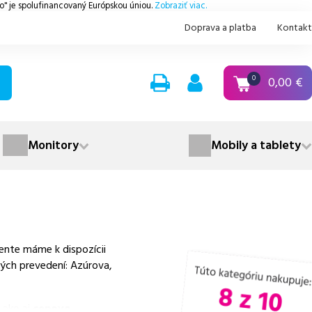
.o" je spolufinancovaný Európskou úniou.
Zobraziť viac.
Doprava a platba
Kontakt
0,00
€
0
Monitory
Mobily a tablety
ente máme k dispozícii
ných prevedení: Azúrova,
 ako aj
cenovo