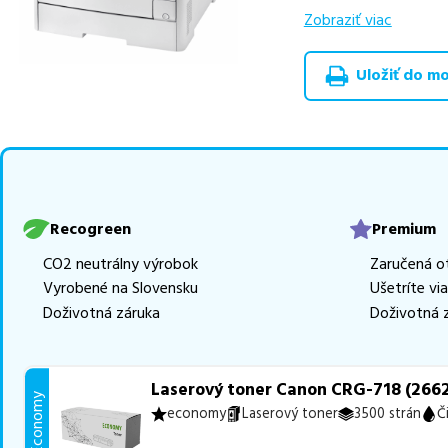
výhodnejšie alterna
Zobraziť viac
v rôznych triedach
RECOGREEN
v počt
Uložiť do moj
Celá táto certifikov
produkt
u nás nájde
Vieme, že pri nákupe
produkty, aby boli 
z toho je
17 z nich i
Recogreen
Premium
Ak si pri výbere nie s
CO2 neutrálny výrobok
Zaručená o
môžete sa na nás ked
Vyrobené na Slovensku
Ušetríte vi
najlepšie riešenie.
Doživotná záruka
Doživotná 
Laserový toner Canon CRG-718 (2662
Economy
economy
Laserový toner
3500 strán
Č