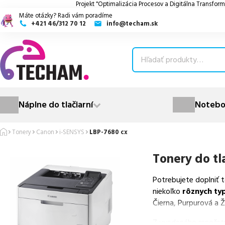
Projekt "Optimalizácia Procesov a Digitálna Transform
Máte otázky? Radi vám poradíme
+421 46/312 70 12
info@techam.sk
ubmenu
ubmenu
ubmenu
Náplne do tlačiarní
Notebo
ubmenu
Tonery
Canon
i-SENSYS
LBP-7680 cx
ubmenu
Tonery do tl
Potrebujete doplniť 
niekoľko
rôznych ty
Čierna, Purpurová a Ž
Z uvedeného množst