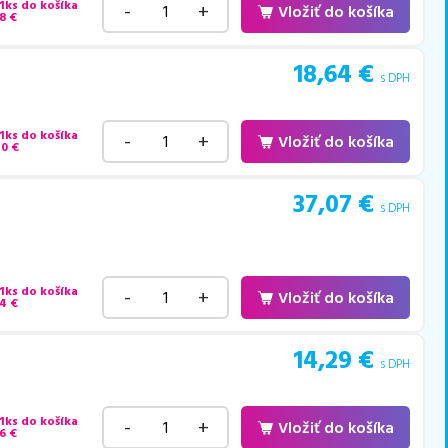
 1ks do košíka
-
+
Vložiť do košíka
8
€
18,64
€
s DPH
 1ks do košíka
-
+
Vložiť do košíka
40
€
37,07
€
s DPH
 1ks do košíka
-
+
Vložiť do košíka
94
€
14,29
€
s DPH
 1ks do košíka
-
+
Vložiť do košíka
6
€