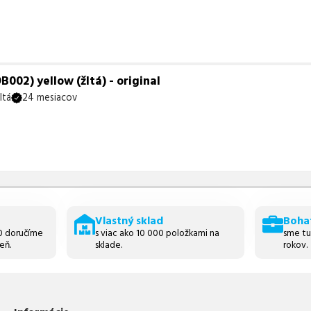
02) yellow (žltá) - original
ltá
24 mesiacov
Vlastný sklad
Boha
30 doručíme
s viac ako 10 000 položkami na
sme tu
eň.
sklade.
rokov.