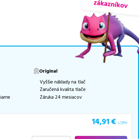
nuky sú
overené náhrady
ogicky renovovaná rada
movú tlač.
Najlacnejší
e naskladňovať
v ponuke 17 ks tonerov,
Original
e akékoľvek ďalšie otázky,
Vyššie náklady na tlač
 pomohli vybrať to
Zaručená kvalita tlače
iarne
Záruka 24 mesiacov
14,91
€
s DPH