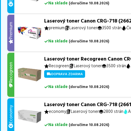
Na sklade
(
doručíme
10.08.2026
)
Laserový toner Canon CRG-718 (2662
Premium
premium
Laserový toner
3500 strán
Či
Na sklade
(
doručíme
10.08.2026
)
Laserový toner Recogreen Canon CRG
Recogreen
Recogreen
Laserový toner
3500 strán
DOPRAVA ZDARMA
Na sklade
(
doručíme
10.08.2026
)
Laserový toner Canon CRG-718 (2661
Economy
economy
Laserový toner
2800 strán
A
Na sklade
(
doručíme
10.08.2026
)