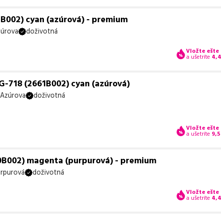
B002) cyan (azúrová) - premium
úrova
doživotná
Vložte ešte
a ušetríte
4,
G-718 (2661B002) cyan (azúrová)
Azúrova
doživotná
Vložte ešte
a ušetríte
9,5
0B002) magenta (purpurová) - premium
rpurová
doživotná
Vložte ešte
a ušetríte
4,