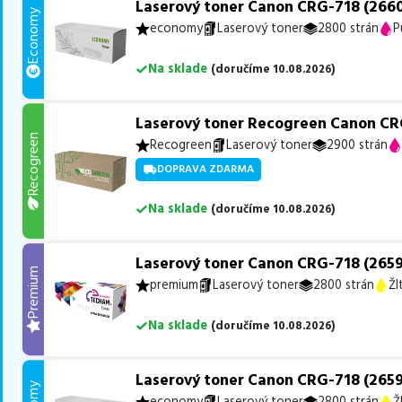
Laserový toner Canon CRG-718 (266
Economy
economy
Laserový toner
2800 strán
P
Na sklade
(
doručíme
10.08.2026
)
Laserový toner Recogreen Canon CR
Recogreen
Recogreen
Laserový toner
2900 strán
DOPRAVA ZDARMA
Na sklade
(
doručíme
10.08.2026
)
Laserový toner Canon CRG-718 (2659
Premium
premium
Laserový toner
2800 strán
Žl
Na sklade
(
doručíme
10.08.2026
)
Laserový toner Canon CRG-718 (2659
economy
Laserový toner
2800 strán
Ž