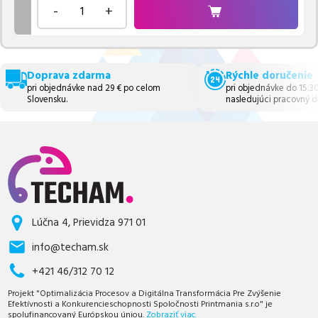
-
+
Doprava zdarma
Rýchle doručenie
pri objednávke nad 29 € po celom
pri objednávke do 15:3
Slovensku.
nasledujúci pracovný d
Lúčna 4, Prievidza 971 01
info@techam.sk
+421 46/312 70 12
Projekt "Optimalizácia Procesov a Digitálna Transformácia Pre Zvýšenie
Efektívnosti a Konkurencieschopnosti Spoločnosti Printmania s.r.o" je
spolufinancovaný Európskou úniou.
Zobraziť viac.