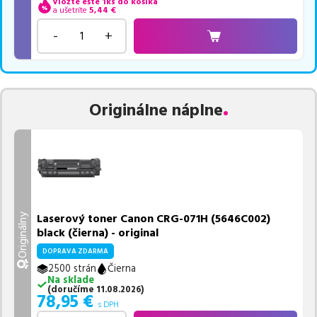
Vložte ešte 1ks do košíka
a ušetríte
5,44
€
-
+
Originálne náplne
Laserový toner Canon CRG-071H (5646C002)
Originálny
black (čierna) - original
DOPRAVA ZDARMA
2500 strán
Čierna
Na sklade
(
doručíme
11.08.2026
)
78,95
€
s DPH