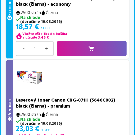
Economy
black (čierna) - economy
2500 strán
Čierna
Na sklade
(
doručíme
10.08.2026
)
18,57
€
s DPH
Vložte ešte 1ks do košíka
a ušetríte
3,46
€
-
+
Laserový toner Canon CRG-071H (5646C002)
Premium
black (čierna) - premium
2500 strán
Čierna
Na sklade
(
doručíme
10.08.2026
)
23,03
€
s DPH