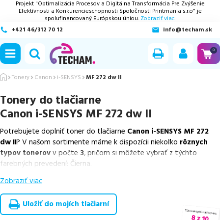
Projekt "Optimalizácia Procesov a Digitálna Transformácia Pre Zvýšenie
Efektívnosti a Konkurencieschopnosti Spoločnosti Printmania s.r.o" je
spolufinancovaný Európskou úniou.
Zobraziť viac.
+421 46/312 70 12
info@techam.sk
ubmenu
0
ubmenu
Tonery
Canon
i-SENSYS
MF 272 dw II
Tonery do tlačiarne
ubmenu
Canon i-SENSYS MF 272 dw II
ubmenu
Potrebujete doplniť toner do tlačiarne
Canon i-SENSYS MF 272
dw II
? V našom sortimente máme k dispozícii niekoľko
rôznych
ubmenu
typov tonerov
v počte
3
, pričom si môžete vybrať z týchto
farebných prevedení: Čierna.
Zobraziť viac
Z uvedeného množstva dostupných náplní
ponúkame originálne
náplne
v počte
1
ks, ako aj
cenovo výhodnejšie alternatívy,
ktoré plne zachovávajú kvalitu tlače
. Súčasťou tejto ponuky sú
Uložiť do mojích tlačiarní
overené náhrady v rôznych triedach
, medzi ktoré patrí
špičková