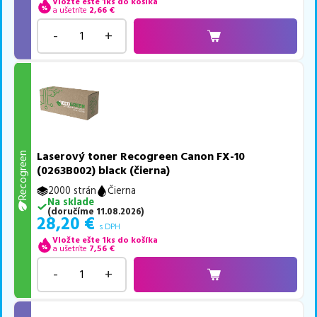
Vložte ešte 1ks do košíka
a ušetríte
2,66
€
-
+
Laserový toner Recogreen Canon FX-10
Recogreen
(0263B002) black (čierna)
2000 strán
Čierna
Na sklade
(
doručíme
11.08.2026
)
28,20
€
s DPH
Vložte ešte 1ks do košíka
a ušetríte
7,56
€
-
+