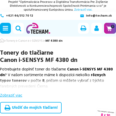
Projekt "Optimalizácia Procesov a Digitálna Transformácia Pre Zvýšenie
Efektívnosti a Konkurencieschopnosti Spoločnosti Printmania s.r.o" je
spolufinancovaný Európskou úniou.
Zobraziť viac.
+421 46/312 70 12
info@techam.sk
ubmenu
0
ubmenu
Tonery
Canon
i-SENSYS
MF 4380 dn
Tonery do tlačiarne
ubmenu
Canon i-SENSYS MF 4380 dn
ubmenu
Potrebujete doplniť toner do tlačiarne
Canon i-SENSYS MF 4380
dn
? V našom sortimente máme k dispozícii niekoľko
rôznych
ubmenu
typov tonerov
v počte
8
, pričom si môžete vybrať z týchto
farebných prevedení: Čierna.
Zobraziť viac
Z uvedeného množstva dostupných náplní
ponúkame originálne
náplne
v počte
1
ks, ako aj
cenovo výhodnejšie alternatívy,
ktoré plne zachovávajú kvalitu tlače
. Súčasťou tejto ponuky sú
Uložiť do mojích tlačiarní
overené náhrady v rôznych triedach
, medzi ktoré patrí
špičková