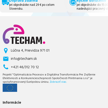
Doprava zdarma
Rýchle doručenie
pri objednávke nad 29 € po celom
pri objednávke do 15:3
Slovensku.
nasledujúci pracovný d
Lúčna 4, Prievidza 971 01
info@techam.sk
+421 46/312 70 12
Projekt "Optimalizácia Procesov a Digitálna Transformácia Pre Zvýšenie
Efektívnosti a Konkurencieschopnosti Spoločnosti Printmania s.r.o" je
spolufinancovaný Európskou úniou.
Zobraziť viac.
Informácie