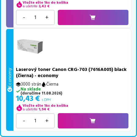
Vložte ešte 1ks do košíka
a ušetríte
3,42
€
-
+
Laserový toner Canon CRG-703 (7616A005) black
Economy
(čierna) - economy
3000 strán
Čierna
Na sklade
(
doručíme
11.08.2026
)
10,43
€
s DPH
Vložte ešte 1ks do košíka
a ušetríte
1,94
€
-
+