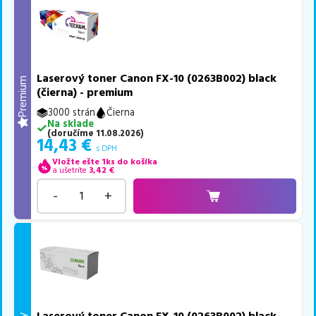
Laserový toner Canon FX-10 (0263B002) black
Premium
(čierna) - premium
3000 strán
Čierna
Na sklade
(
doručíme
11.08.2026
)
14,43
€
s DPH
Vložte ešte 1ks do košíka
a ušetríte
3,42
€
-
+