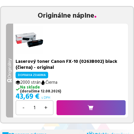
Originálne náplne
Laserový toner Canon FX-10 (0263B002) black
Originálny
(čierna) - original
DOPRAVA ZDARMA
2000 strán
Čierna
Na sklade
(
doručíme
12.08.2026
)
43,69
€
s DPH
-
+