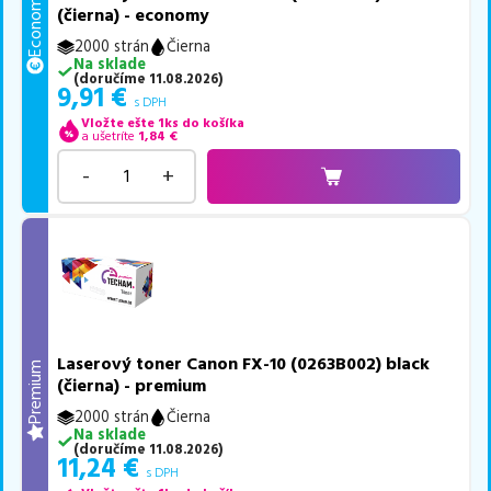
Economy
(čierna) - economy
2000 strán
Čierna
Na sklade
(
doručíme
11.08.2026
)
9,91
€
s DPH
Vložte ešte 1ks do košíka
a ušetríte
1,84
€
-
+
Laserový toner Canon FX-10 (0263B002) black
Premium
(čierna) - premium
2000 strán
Čierna
Na sklade
(
doručíme
11.08.2026
)
11,24
€
s DPH