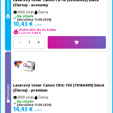
Laserový toner Canon FX-10 (0263B002) black
Economy
(čierna) - economy
3000 strán
Čierna
Na sklade
(
doručíme
11.08.2026
)
10,43
€
s DPH
Vložte ešte 1ks do košíka
a ušetríte
1,94
€
-
+
Laserový toner Canon CRG-703 (7616A005) black
Premium
(čierna) - premium
3000 strán
Čierna
Na sklade
(
doručíme
11.08.2026
)
14,43
€
s DPH