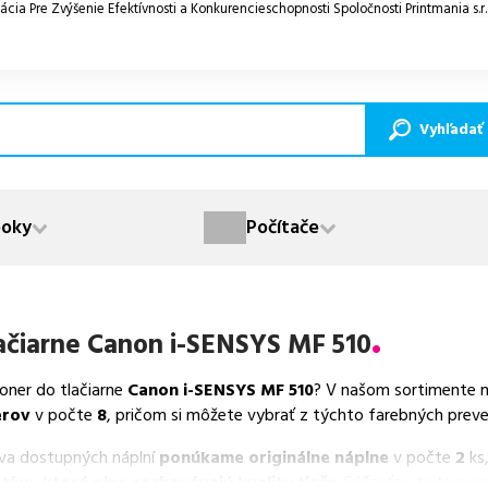
ácia Pre Zvýšenie Efektívnosti a Konkurencieschopnosti Spoločnosti Printmania s.r
Vyhľadať
oky
Počítače
ačiarne
Canon i-SENSYS MF 510
toner do tlačiarne
Canon i-SENSYS MF 510
? V našom sortimente m
erov
v počte
8
, pričom si môžete vybrať z týchto farebných preved
va dostupných náplní
ponúkame originálne náplne
v počte
2
ks,
tívy, ktoré plne zachovávajú kvalitu tlače
. Súčasťou tejto po