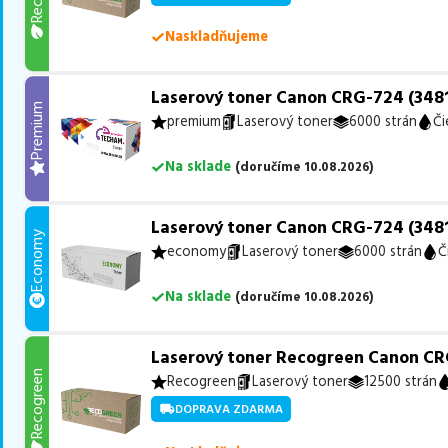
Naskladňujeme
Laserový toner Canon CRG-724 (3481
Premium
premium
Laserový toner
6000 strán
Či
Na sklade
(
doručíme
10.08.2026
)
Laserový toner Canon CRG-724 (3481
Economy
economy
Laserový toner
6000 strán
Č
Na sklade
(
doručíme
10.08.2026
)
Laserový toner Recogreen Canon CR
Recogreen
Recogreen
Laserový toner
12500 strán
DOPRAVA ZDARMA