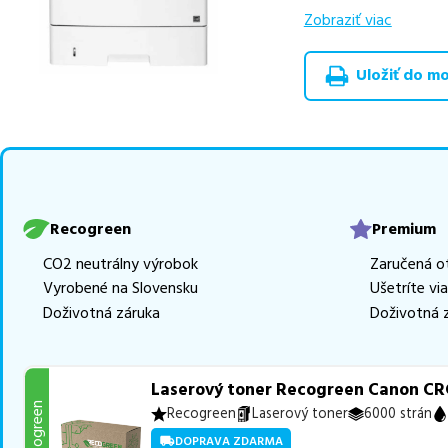
v rôznych triedach
Zobraziť viac
RECOGREEN
v počt
Uložiť do moj
Celá táto certifikov
produkt
u nás nájde
Vieme, že pri nákupe
produkty, aby boli 
z toho je
5 z nich ih
Ak si pri výbere nie s
Recogreen
Premium
môžete sa na nás ked
CO2 neutrálny výrobok
Zaručená o
najlepšie riešenie.
Vyrobené na Slovensku
Ušetríte vi
Doživotná záruka
Doživotná 
Laserový toner Recogreen Canon CRG
Recogreen
Recogreen
Laserový toner
6000 strán
DOPRAVA ZDARMA