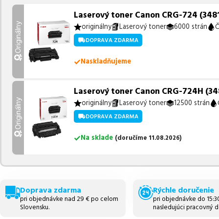
Laserový toner Canon CRG-724 (3481B
Originálny
originálny
Laserový toner
6000 strán
Č
DOPRAVA ZDARMA
Naskladňujeme
Laserový toner Canon CRG-724H (3482
Originálny
originálny
Laserový toner
12500 strán
DOPRAVA ZDARMA
Na sklade
(
doručíme
11.08.2026
)
Doprava zdarma
Rýchle doručenie
pri objednávke nad 29 € po celom
pri objednávke do 15:
Slovensku.
nasledujúci pracovný d