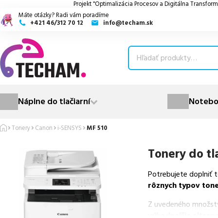
Projekt "Optimalizácia Procesov a Digitálna Transform
Máte otázky? Radi vám poradíme
+421 46/312 70 12
info@techam.sk
ubmenu
ubmenu
ubmenu
Náplne do tlačiarní
Notebo
ubmenu
Tonery
Canon
i-SENSYS
MF 510
ubmenu
Tonery do tl
Potrebujete doplniť 
rôznych typov ton
Z uvedeného množst
výhodnejšie alterna