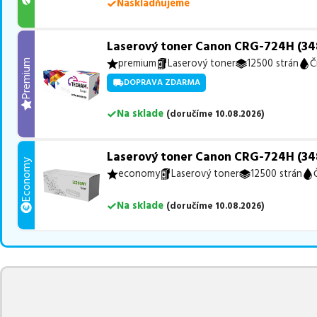
Naskladňujeme
Laserový toner Canon CRG-724H (348
premium
Laserový toner
12500 strán
Č
Premium
DOPRAVA ZDARMA
Na sklade
(
doručíme
10.08.2026
)
Laserový toner Canon CRG-724H (348
Economy
economy
Laserový toner
12500 strán
Na sklade
(
doručíme
10.08.2026
)