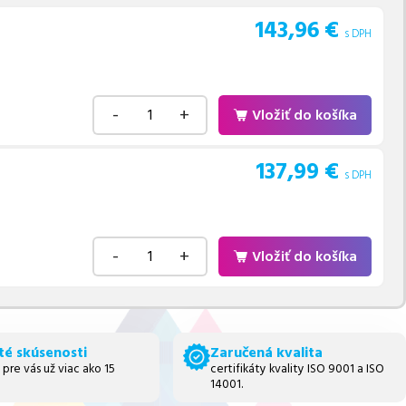
143,96
€
s DPH
-
+
Vložiť do košíka
137,99
€
s DPH
-
+
Vložiť do košíka
té skúsenosti
Zaručená kvalita
 pre vás už viac ako 15
certifikáty kvality ISO 9001 a ISO
14001.