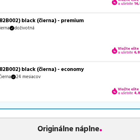
a ušetríte
16,
2B002) black (čierna) - premium
ierna
doživotná
Vložte ešte
a ušetríte
6,8
2B002) black (čierna) - economy
Čierna
24 mesiacov
Vložte ešte
a ušetríte
4,
Originálne náplne