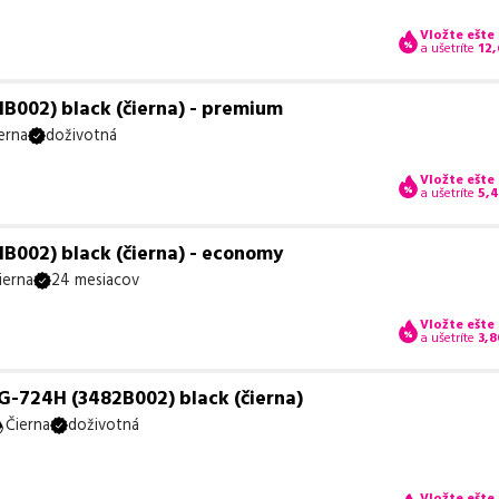
Vložte ešte
a ušetríte
12,
B002) black (čierna) - premium
erna
doživotná
Vložte ešte
a ušetríte
5,
B002) black (čierna) - economy
ierna
24 mesiacov
Vložte ešte
a ušetríte
3,8
G-724H (3482B002) black (čierna)
Čierna
doživotná
Vložte ešte