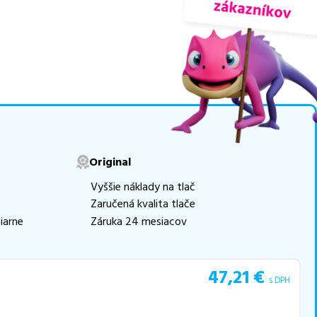
ogicky renovovaná rada
movú tlač.
Najlacnejší
e naskladňovať
v ponuke 8 ks tonerov,
e akékoľvek ďalšie otázky,
Original
 pomohli vybrať to
Vyššie náklady na tlač
Zaručená kvalita tlače
iarne
Záruka 24 mesiacov
47,21
€
s DPH