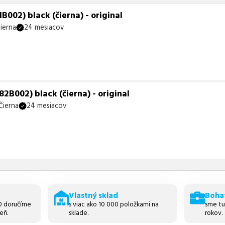
002) black (čierna) - original
ierna
24 mesiacov
B002) black (čierna) - original
Čierna
24 mesiacov
Vlastný sklad
Boha
30 doručíme
s viac ako 10 000 položkami na
sme tu
eň.
sklade.
rokov.