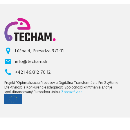
Lúčna 4, Prievidza 971 01
info@techam.sk
+421 46/312 70 12
Projekt "Optimalizácia Procesov a Digitálna Transformácia Pre Zvýšenie
Efektívnosti a Konkurencieschopnosti Spoločnosti Printmania s.r.o" je
spolufinancovaný Európskou úniou.
Zobraziť viac.