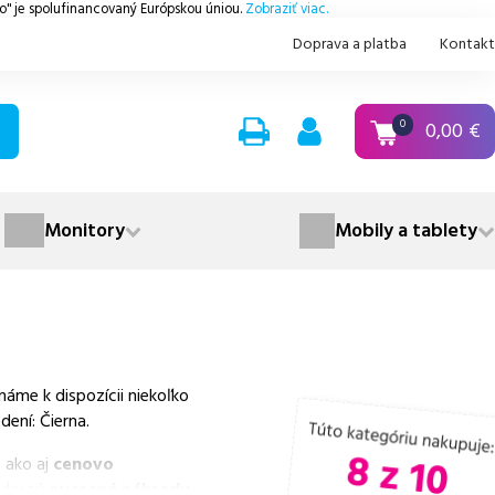
.o" je spolufinancovaný Európskou úniou.
Zobraziť viac.
Doprava a platba
Kontakt
0,00
€
0
Monitory
Mobily a tablety
áme k dispozícii niekoľko
ení: Čierna.
 ako aj
cenovo
nuky sú
overené náhrady