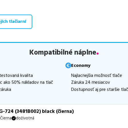
, medzi ktoré patrí
špičková trieda PREMIUM
v počte
2
ks,
ekol
e
2
ks a
najlacnejšia verzia ECONOMY
v počte
2
ks.
ích tlačiarní
aná ponuka, spĺňajúca normy ISO 9001 a 14001, zaručuje bezproblé
te už od
20,44
€
.
 zohráva dôležitú úlohu aj dostupnosť. Preto sa snažíme
pravideln
ihneď k dispozícii na odoslanie.
Aktuálne máme k tejto tlačiarni
Kompatibilné náplne
neď k expedícii.
te istí, ktoré riešenie je pre vaše potreby najvhodnejšie, alebo mát
Economy
ykoľvek obrátiť e-mailom alebo telefonicky. Sme tu, aby sme vám
testovaná kvalita
Najlacnejšia možnosť tlače
ac ako 50% nákladov na tlač
Záruka 24 mesiacov
záruka
Dostupnosť aj pre staršie tlač
-724 (3481B002) black (čierna)
Čierna
doživotná