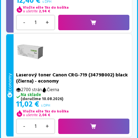
12,40
€
s DPH
Vložte ešte 1ks do košíka
a ušetríte
2,94
€
-
+
Laserový toner Canon CRG-719 (3479B002) black
Economy
(čierna) - economy
2700 strán
Čierna
Na sklade
(
doručíme
10.08.2026
)
11,02
€
s DPH
Vložte ešte 1ks do košíka
a ušetríte
2,04
€
-
+