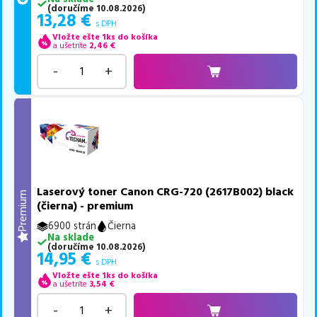
(
doručíme
10.08.2026
)
13,28
€
s DPH
Vložte ešte 1ks do košíka
a ušetríte
2,46
€
-
+
Laserový toner Canon CRG-720 (2617B002) black
Premium
(čierna) - premium
6900 strán
Čierna
Na sklade
(
doručíme
10.08.2026
)
14,95
€
s DPH
Vložte ešte 1ks do košíka
a ušetríte
3,54
€
-
+