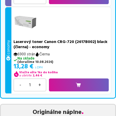
Laserový toner Canon CRG-720 (2617B002) black
Economy
(čierna) - economy
6900 strán
Čierna
Na sklade
(
doručíme
10.08.2026
)
13,28
€
s DPH
Vložte ešte 1ks do košíka
a ušetríte
2,46
€
-
+
Originálne náplne