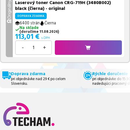
Laserový toner Canon CRG-719H (3480B002)
Originálny
black (čierna) - original
DOPRAVA ZDARMA
6400 strán
Čierna
Na sklade
(
doručíme
11.08.2026
)
113,01
€
s DPH
-
+
Doprava zdarma
Rýchle doručenie
pri objednávke nad 29 € po celom
pri objednávke do 15:3
Slovensku.
nasledujúci pracovný d