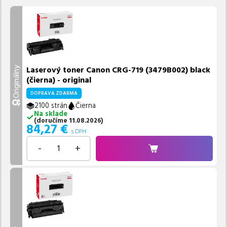
Laserový toner Canon CRG-719 (3479B002) black
Originálny
(čierna) - original
DOPRAVA ZDARMA
2100 strán
Čierna
Na sklade
(
doručíme
11.08.2026
)
84,27
€
s DPH
-
+