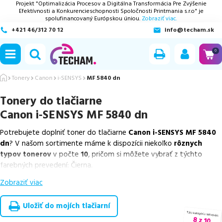
Projekt "Optimalizácia Procesov a Digitálna Transformácia Pre Zvýšenie
Efektívnosti a Konkurencieschopnosti Spoločnosti Printmania s.r.o" je
spolufinancovaný Európskou úniou.
Zobraziť viac.
+421 46/312 70 12
info@techam.sk
ubmenu
0
ubmenu
Tonery
Canon
i-SENSYS
MF 5840 dn
Tonery do tlačiarne
ubmenu
Canon i-SENSYS MF 5840 dn
ubmenu
Potrebujete doplniť toner do tlačiarne
Canon i-SENSYS MF 5840
dn
? V našom sortimente máme k dispozícii niekoľko
rôznych
ubmenu
typov tonerov
v počte
10
, pričom si môžete vybrať z týchto
farebných prevedení: Čierna.
Zobraziť viac
Z uvedeného množstva dostupných náplní
ponúkame originálne
náplne
v počte
2
ks, ako aj
cenovo výhodnejšie alternatívy,
ktoré plne zachovávajú kvalitu tlače
. Súčasťou tejto ponuky sú
Uložiť do mojích tlačiarní
overené náhrady v rôznych triedach
, medzi ktoré patrí
špičková