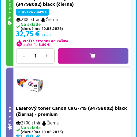
Recogreen
(3479B002) black (čierna)
DOPRAVA ZDARMA
2100 strán
Čierna
Na sklade
(
doručíme
10.08.2026
)
32,75
€
s DPH
Vložte ešte 1ks do košíka
a ušetríte
8,80
€
-
+
Laserový toner Canon CRG-719 (3479B002) black
Premium
(čierna) - premium
2700 strán
Čierna
Na sklade
(
doručíme
10.08.2026
)