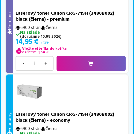
Laserový toner Canon CRG-719H (3480B002)
Premium
black (čierna) - premium
6900 strán
Čierna
Na sklade
(
doručíme
10.08.2026
)
14,95
€
s DPH
Vložte ešte 1ks do košíka
a ušetríte
3,54
€
-
+
Laserový toner Canon CRG-719H (3480B002)
Economy
black (čierna) - economy
6900 strán
Čierna
Na sklade