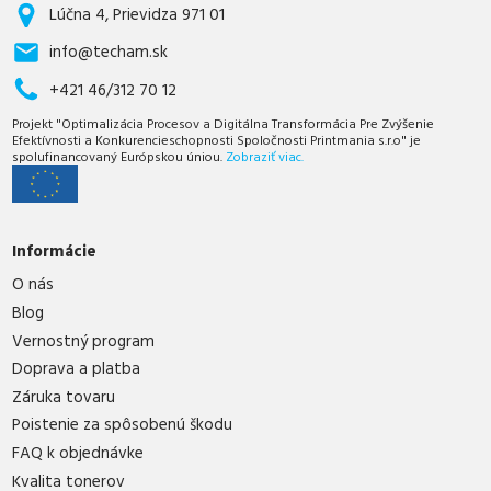
Lúčna 4, Prievidza 971 01
info@techam.sk
+421 46/312 70 12
Projekt "Optimalizácia Procesov a Digitálna Transformácia Pre Zvýšenie
Efektívnosti a Konkurencieschopnosti Spoločnosti Printmania s.r.o" je
spolufinancovaný Európskou úniou.
Zobraziť viac.
Informácie
O nás
Blog
Vernostný program
Doprava a platba
Záruka tovaru
Poistenie za spôsobenú škodu
FAQ k objednávke
Kvalita tonerov