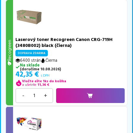
Laserový toner Recogreen Canon CRG-719H
Recogreen
(3480B002) black (čierna)
DOPRAVA ZDARMA
6400 strán
Čierna
Na sklade
(
doručíme
10.08.2026
)
42,35
€
s DPH
Vložte ešte 1ks do košíka
a ušetríte
11,36
€
-
+