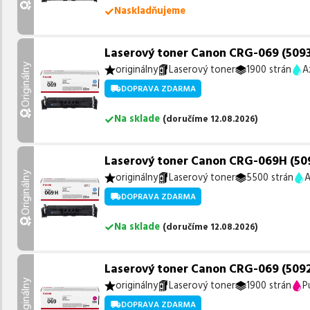
Naskladňujeme
Laserový toner Canon CRG-069 (5093C
Originálny
originálny
Laserový toner
1900 strán
A
DOPRAVA ZDARMA
Na sklade
(
doručíme
12.08.2026
)
Laserový toner Canon CRG-069H (509
Originálny
originálny
Laserový toner
5500 strán
A
DOPRAVA ZDARMA
Na sklade
(
doručíme
12.08.2026
)
Laserový toner Canon CRG-069 (5092
Originálny
originálny
Laserový toner
1900 strán
P
DOPRAVA ZDARMA