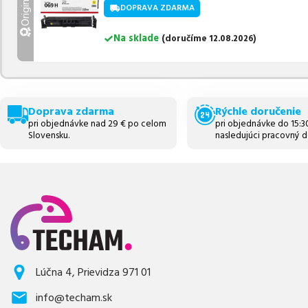
Originálny
DOPRAVA ZDARMA
Na sklade
(
doručíme
12.08.2026
)
Doprava zdarma
Rýchle doručenie
pri objednávke nad 29 € po celom
pri objednávke do 15:
Slovensku.
nasledujúci pracovný d
Lúčna 4, Prievidza 971 01
info@techam.sk