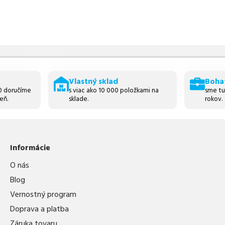
Vlastný sklad
Boha
30 doručíme
s viac ako 10 000 položkami na
sme tu
eň.
sklade.
rokov.
Informácie
O nás
Blog
Vernostný program
Doprava a platba
Záruka tovaru