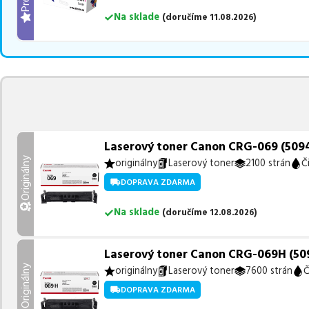
Na sklade
(
doručíme
11.08.2026
)
Laserový toner Canon CRG-069 (5094C
Originálny
originálny
Laserový toner
2100 strán
Č
DOPRAVA ZDARMA
Na sklade
(
doručíme
12.08.2026
)
Laserový toner Canon CRG-069H (5098
Originálny
originálny
Laserový toner
7600 strán
Č
DOPRAVA ZDARMA