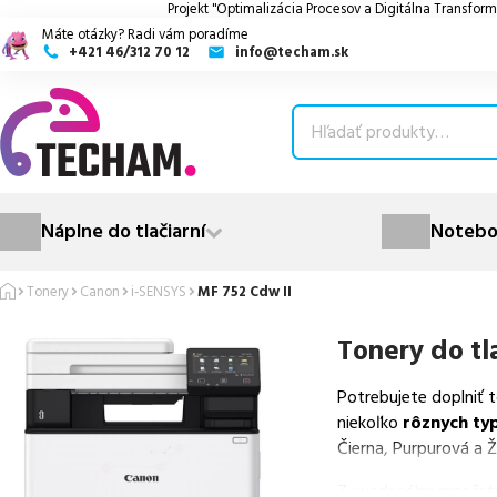
Projekt "Optimalizácia Procesov a Digitálna Transform
Máte otázky? Radi vám poradíme
+421 46/312 70 12
info@techam.sk
ubmenu
ubmenu
ubmenu
Náplne do tlačiarní
Notebo
ubmenu
Tonery
Canon
i-SENSYS
MF 752 Cdw II
ubmenu
Tonery do tl
Potrebujete doplniť 
niekoľko
rôznych ty
Čierna, Purpurová a Ž
Z uvedeného množst