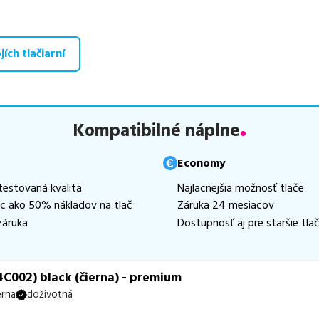
tívy, ktoré plne zachovávajú kvalitu tlače
. Súčasťou tejto po
, medzi ktoré patrí
špičková trieda PREMIUM
v počte
8
ks.
ích tlačiarní
aná ponuka, spĺňajúca normy ISO 9001 a 14001, zaručuje bezproblé
te už od
20,00
€
.
 zohráva dôležitú úlohu aj dostupnosť. Preto sa snažíme
pravideln
ihneď k dispozícii na odoslanie.
Aktuálne máme k tejto tlačiarni
Kompatibilné náplne
hneď k expedícii.
te istí, ktoré riešenie je pre vaše potreby najvhodnejšie, alebo mát
Economy
ykoľvek obrátiť e-mailom alebo telefonicky. Sme tu, aby sme vám
testovaná kvalita
Najlacnejšia možnosť tlače
ac ako 50% nákladov na tlač
Záruka 24 mesiacov
záruka
Dostupnosť aj pre staršie tlač
C002) black (čierna) - premium
erna
doživotná