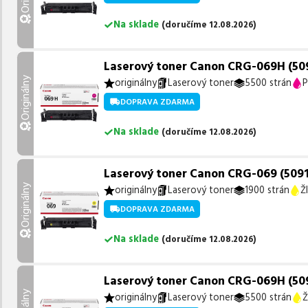
Na sklade
(
doručíme
12.08.2026
)
Laserový toner Canon CRG-069H (509
Originálny
originálny
Laserový toner
5500 strán
P
DOPRAVA ZDARMA
Na sklade
(
doručíme
12.08.2026
)
Laserový toner Canon CRG-069 (5091C0
Originálny
originálny
Laserový toner
1900 strán
Ž
DOPRAVA ZDARMA
Na sklade
(
doručíme
12.08.2026
)
Laserový toner Canon CRG-069H (5095
originálny
Laserový toner
5500 strán
Ž