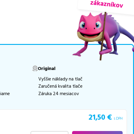
nuky sú
overené náhrady
movú tlač.
Najlacnejší
e naskladňovať
v ponuke 16 ks tonerov,
e akékoľvek ďalšie otázky,
Original
 pomohli vybrať to
Vyššie náklady na tlač
Zaručená kvalita tlače
iarne
Záruka 24 mesiacov
21,50
€
s DPH