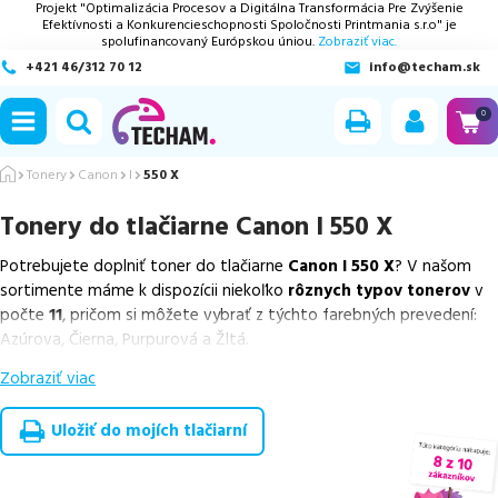
Projekt "Optimalizácia Procesov a Digitálna Transformácia Pre Zvýšenie
Efektívnosti a Konkurencieschopnosti Spoločnosti Printmania s.r.o" je
spolufinancovaný Európskou úniou.
Zobraziť viac.
+421 46/312 70 12
info@techam.sk
ubmenu
0
ubmenu
Tonery
Canon
I
550 X
Tonery do tlačiarne
Canon I 550 X
ubmenu
Potrebujete doplniť toner do tlačiarne
Canon I 550 X
? V našom
ubmenu
sortimente máme k dispozícii niekoľko
rôznych typov tonerov
v
počte
11
, pričom si môžete vybrať z týchto farebných prevedení:
ubmenu
Azúrova, Čierna, Purpurová a Žltá.
Zobraziť viac
Z uvedeného množstva dostupných náplní
ponúkame originálne
náplne
v počte
4
ks, ako aj
cenovo výhodnejšie alternatívy,
ktoré plne zachovávajú kvalitu tlače
. Súčasťou tejto ponuky sú
Uložiť do mojích tlačiarní
overené náhrady v rôznych triedach
, medzi ktoré patrí
špičková
trieda PREMIUM
v počte
7
ks.