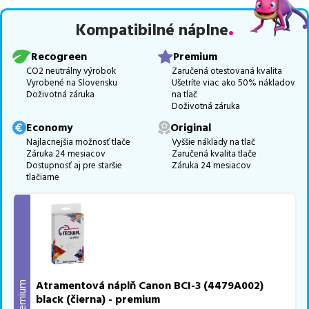
Celá táto certifikovaná ponuka, spĺňajúca normy ISO 9001 a 14001,
Kompatibilné náplne
zaručuje bezproblémovú tlač.
Najlacnejší produkt
u nás nájdete
už od
2,05
€
.
Recogreen
Premium
Vieme, že pri nákupe zohráva dôležitú úlohu aj dostupnosť. Preto
CO2 neutrálny výrobok
Zaručená otestovaná kvalita
Vyrobené na Slovensku
Ušetríte viac ako 50% nákladov
sa snažíme
pravidelne naskladňovať produkty, aby boli ihneď k
Doživotná záruka
na tlač
dispozícii na odoslanie.
Aktuálne máme k tejto tlačiarni
v
Doživotná záruka
ponuke 11 ks tonerov.
Economy
Original
Ak si pri výbere nie ste istí, ktoré riešenie je pre vaše potreby
Najlacnejšia možnosť tlače
Vyššie náklady na tlač
Záruka 24 mesiacov
Zaručená kvalita tlače
najvhodnejšie, alebo máte akékoľvek ďalšie otázky, môžete sa na
Dostupnosť aj pre staršie
Záruka 24 mesiacov
nás kedykoľvek obrátiť e-mailom alebo telefonicky. Sme tu, aby
tlačiarne
sme vám pomohli vybrať to najlepšie riešenie.
Atramentová náplň Canon BCI-3 (4479A002)
Premium
black (čierna) - premium