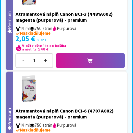
Atramentová náplň Canon BCI-3 (4481A002)
Premium
magenta (purpurová) - premium
14 ml
750 strán
Purpurová
Naskladňujeme
2,05
€
s DPH
Vložte ešte 1ks do košíka
a ušetríte
0,48
€
-
+
Atramentová náplň Canon BCI-6 (4707A002)
Premium
magenta (purpurová) - premium
14 ml
750 strán
Purpurová
Naskladňujeme