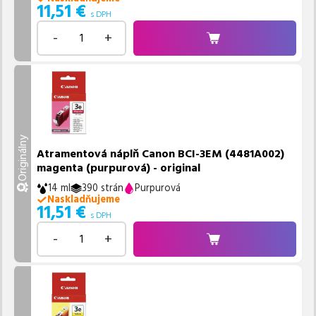
11,51
€
s DPH
-
+
Originálny
Atramentová náplň Canon BCI-3EM (4481A002)
magenta (purpurová) - original
14 ml
390 strán
Purpurová
Naskladňujeme
11,51
€
s DPH
-
+