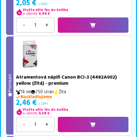
2,05
€
s DPH
Vložte ešte 1ks do košíka
a ušetríte
0,48
€
-
+
Atramentová náplň Canon BCI-3 (4482A002)
Premium
yellow (žltá) - premium
14 ml
750 strán
Žltá
Naskladňujeme
2,46
€
s DPH
Vložte ešte 1ks do košíka
a ušetríte
0,58
€
-
+