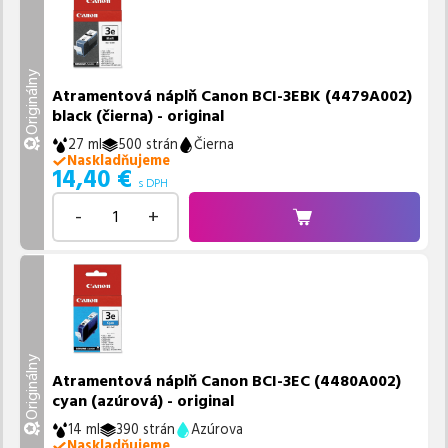
Originálny
Atramentová náplň Canon BCI-3EBK (4479A002)
black (čierna) - original
27 ml
500 strán
Čierna
Naskladňujeme
14,40
€
s DPH
-
+
Originálny
Atramentová náplň Canon BCI-3EC (4480A002)
cyan (azúrová) - original
14 ml
390 strán
Azúrova
Naskladňujeme