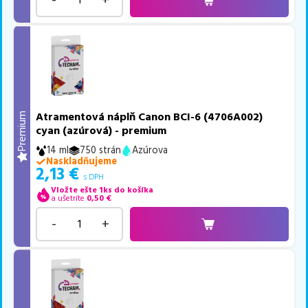
Atramentová náplň Canon BCI-6 (4706A002)
Premium
cyan (azúrová) - premium
14 ml
750 strán
Azúrova
Naskladňujeme
2,13
€
s DPH
Vložte ešte 1ks do košíka
a ušetríte
0,50
€
-
+