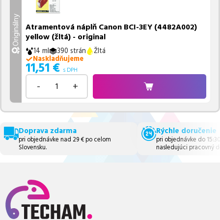
Originálny
Atramentová náplň Canon BCI-3EY (4482A002)
yellow (žltá) - original
14 ml
390 strán
Žltá
Naskladňujeme
11,51
€
s DPH
-
+
Doprava zdarma
Rýchle doručenie
pri objednávke nad 29 € po celom
pri objednávke do 15:3
Slovensku.
nasledujúci pracovný d