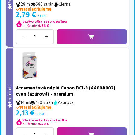
28 ml
680 strán
Čierna
Naskladňujeme
2,79
€
s DPH
Vložte ešte 1ks do košíka
a ušetríte
0,66
€
-
+
Atramentová náplň Canon BCI-3 (4480A002)
Premium
cyan (azúrová) - premium
14 ml
750 strán
Azúrova
Naskladňujeme
2,13
€
s DPH
Vložte ešte 1ks do košíka
a ušetríte
0,50
€
-
+