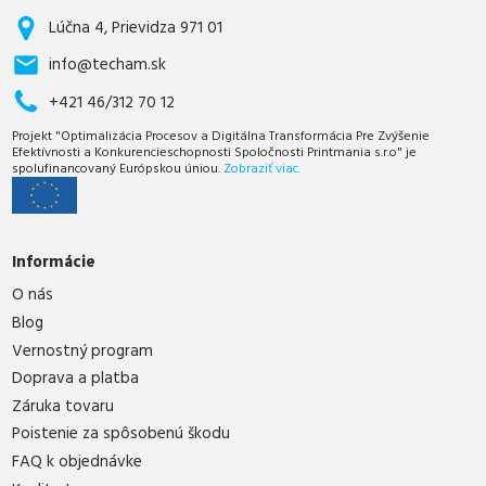
Lúčna 4, Prievidza 971 01
info@techam.sk
+421 46/312 70 12
Projekt "Optimalizácia Procesov a Digitálna Transformácia Pre Zvýšenie
Efektívnosti a Konkurencieschopnosti Spoločnosti Printmania s.r.o" je
spolufinancovaný Európskou úniou.
Zobraziť viac.
Informácie
O nás
Blog
Vernostný program
Doprava a platba
Záruka tovaru
Poistenie za spôsobenú škodu
FAQ k objednávke