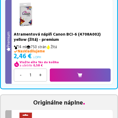
Atramentová náplň Canon BCI-6 (4708A002)
Premium
yellow (žltá) - premium
14 ml
750 strán
Žltá
Naskladňujeme
2,46
€
s DPH
Vložte ešte 1ks do košíka
a ušetríte
0,58
€
-
+
Originálne náplne