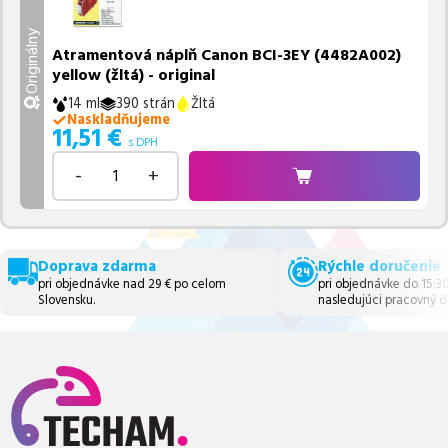
Originálny
Atramentová náplň Canon BCI-3EY (4482A002)
yellow (žltá) - original
14 ml
390 strán
Žltá
Naskladňujeme
11,51
€
s DPH
-
+
Doprava zdarma
Rýchle doručenie
pri objednávke nad 29 € po celom
pri objednávke do 15:3
Slovensku.
nasledujúci pracovný d