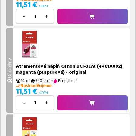
11,51
€
s DPH
-
+
Originálny
Atramentová náplň Canon BCI-3EM (4481A002)
magenta (purpurová) - original
14 ml
390 strán
Purpurová
Naskladňujeme
11,51
€
s DPH
-
+