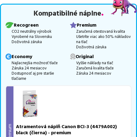
Celá táto certifikovaná ponuka, spĺňajúca normy ISO 9001 a 14001,
Kompatibilné náplne
zaručuje bezproblémovú tlač.
Najlacnejší produkt
u nás nájdete
už od
2,05
€
.
Recogreen
Premium
Vieme, že pri nákupe zohráva dôležitú úlohu aj dostupnosť. Preto
CO2 neutrálny výrobok
Zaručená otestovaná kvalita
Vyrobené na Slovensku
Ušetríte viac ako 50% nákladov
sa snažíme
pravidelne naskladňovať produkty, aby boli ihneď k
Doživotná záruka
na tlač
dispozícii na odoslanie.
Aktuálne máme k tejto tlačiarni
v
Doživotná záruka
ponuke 11 ks tonerov.
Economy
Original
Ak si pri výbere nie ste istí, ktoré riešenie je pre vaše potreby
Najlacnejšia možnosť tlače
Vyššie náklady na tlač
Záruka 24 mesiacov
Zaručená kvalita tlače
najvhodnejšie, alebo máte akékoľvek ďalšie otázky, môžete sa na
Dostupnosť aj pre staršie
Záruka 24 mesiacov
nás kedykoľvek obrátiť e-mailom alebo telefonicky. Sme tu, aby
tlačiarne
sme vám pomohli vybrať to najlepšie riešenie.
Atramentová náplň Canon BCI-3 (4479A002)
Premium
black (čierna) - premium