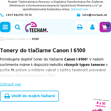
Projekt "Optimalizácia Procesov a Digitálna Transformácia Pre Zvýšenie
Efektívnosti a Konkurencieschopnosti Spoločnosti Printmania s.r.o" je
spolufinancovaný Európskou úniou.
Zobraziť viac.
+421 46/312 70 12
info@techam.sk
ubmenu
0
ubmenu
Tonery
Canon
I
6100
Tonery do tlačiarne
Canon I 6100
ubmenu
Potrebujete doplniť toner do tlačiarne
Canon I 6100
? V našom
ubmenu
sortimente máme k dispozícii niekoľko
rôznych typov tonerov
v
počte
11
, pričom si môžete vybrať z týchto farebných prevedení:
ubmenu
Azúrova, Čierna, Purpurová a Žltá.
Zobraziť viac
Z uvedeného množstva dostupných náplní
ponúkame originálne
náplne
v počte
4
ks, ako aj
cenovo výhodnejšie alternatívy,
ktoré plne zachovávajú kvalitu tlače
. Súčasťou tejto ponuky sú
Uložiť do mojích tlačiarní
overené náhrady v rôznych triedach
, medzi ktoré patrí
špičková
trieda PREMIUM
v počte
7
ks.