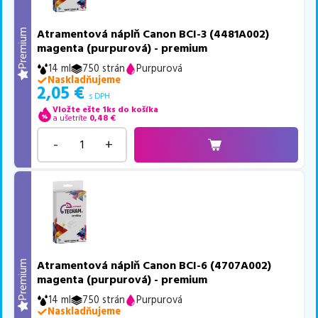
Atramentová náplň Canon BCI-3 (4481A002)
Premium
magenta (purpurová) - premium
14 ml
750 strán
Purpurová
Naskladňujeme
2,05
€
s DPH
Vložte ešte 1ks do košíka
a ušetríte
0,48
€
-
+
Atramentová náplň Canon BCI-6 (4707A002)
Premium
magenta (purpurová) - premium
14 ml
750 strán
Purpurová
Naskladňujeme