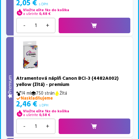
2,05
€
s DPH
Vložte ešte 1ks do košíka
a ušetríte
0,48
€
-
+
Atramentová náplň Canon BCI-3 (4482A002)
Premium
yellow (žltá) - premium
14 ml
750 strán
Žltá
Naskladňujeme
2,46
€
s DPH
Vložte ešte 1ks do košíka
a ušetríte
0,58
€
-
+