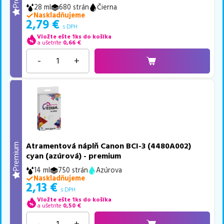
28 ml
680 strán
Čierna
Naskladňujeme
2,79
€
s DPH
Vložte ešte 1ks do košíka
a ušetríte
0,66
€
-
+
Atramentová náplň Canon BCI-3 (4480A002)
Premium
cyan (azúrová) - premium
14 ml
750 strán
Azúrova
Naskladňujeme
2,13
€
s DPH
Vložte ešte 1ks do košíka
a ušetríte
0,50
€
-
+