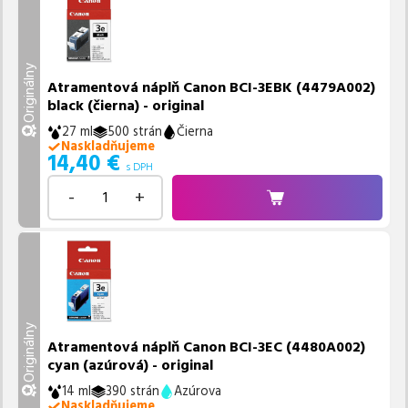
Originálny
Atramentová náplň Canon BCI-3EBK (4479A002)
black (čierna) - original
27 ml
500 strán
Čierna
Naskladňujeme
14,40
€
s DPH
-
+
Originálny
Atramentová náplň Canon BCI-3EC (4480A002)
cyan (azúrová) - original
14 ml
390 strán
Azúrova
Naskladňujeme