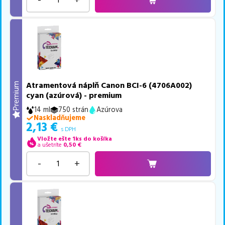
Atramentová náplň Canon BCI-6 (4706A002)
Premium
cyan (azúrová) - premium
14 ml
750 strán
Azúrova
Naskladňujeme
2,13
€
s DPH
Vložte ešte 1ks do košíka
a ušetríte
0,50
€
-
+