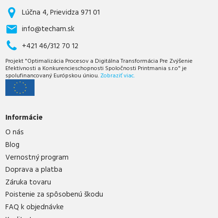
Lúčna 4, Prievidza 971 01
info@techam.sk
+421 46/312 70 12
Projekt "Optimalizácia Procesov a Digitálna Transformácia Pre Zvýšenie
Efektívnosti a Konkurencieschopnosti Spoločnosti Printmania s.r.o" je
spolufinancovaný Európskou úniou.
Zobraziť viac.
Informácie
O nás
Blog
Vernostný program
Doprava a platba
Záruka tovaru
Poistenie za spôsobenú škodu
FAQ k objednávke