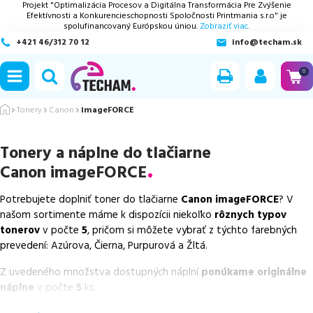
Projekt "Optimalizácia Procesov a Digitálna Transformácia Pre Zvýšenie
Efektívnosti a Konkurencieschopnosti Spoločnosti Printmania s.r.o" je
spolufinancovaný Európskou úniou.
Zobraziť viac.
+421 46/312 70 12
info@techam.sk
ubmenu
0
ubmenu
Tonery
Canon
imageFORCE
ubmenu
Tonery a náplne do tlačiarne
Canon imageFORCE
ubmenu
Potrebujete doplniť toner do tlačiarne
Canon imageFORCE
? V
ubmenu
našom sortimente máme k dispozícii niekoľko
rôznych typov
tonerov
v počte
5
, pričom si môžete vybrať z týchto farebných
prevedení: Azúrova, Čierna, Purpurová a Žltá.
Z uvedeného množstva dostupných náplní
ponúkame originálne
náplne
v počte
5
ks.