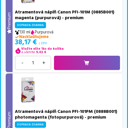
Atramentová náplň Canon PFI-101M (0885B001)
Premium
magenta (purpurová) - premium
DOPRAVA ZDARMA
130 ml
Purpurová
Naskladňujeme
38,17
€
s DPH
Vložte ešte 1ks do košíka
a ušetríte
9,02
€
-
+
Atramentová náplň Canon PFI-101PM (0888B001)
Premium
photomagenta (fotopurpurová) - premium
DOPRAVA ZDARMA