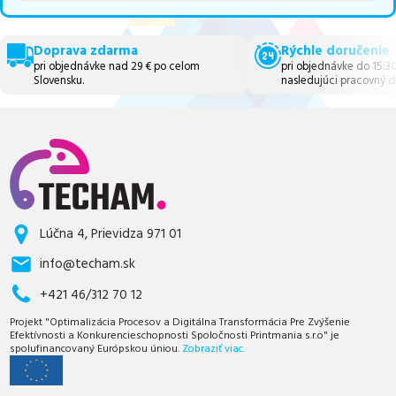
Doprava zdarma
Rýchle doručenie
pri objednávke nad 29 € po celom
pri objednávke do 15:3
Slovensku.
nasledujúci pracovný d
Lúčna 4, Prievidza 971 01
info@techam.sk
+421 46/312 70 12
Projekt "Optimalizácia Procesov a Digitálna Transformácia Pre Zvýšenie
Efektívnosti a Konkurencieschopnosti Spoločnosti Printmania s.r.o" je
spolufinancovaný Európskou úniou.
Zobraziť viac.