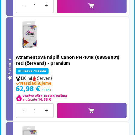
-
+
Atramentová náplň Canon PFI-101R (0889B001)
Premium
red (červená) - premium
DOPRAVA ZDARMA
130 ml
Červená
Naskladňujeme
62,98
€
s DPH
Vložte ešte 1ks do košíka
a ušetríte
14,88
€
-
+