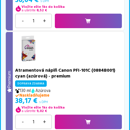
36,04
€
s DPH
Vložte ešte 1ks do košíka
a ušetríte
8,52
€
-
+
Atramentová náplň Canon PFI-101C (0884B001)
Premium
cyan (azúrová) - premium
DOPRAVA ZDARMA
130 ml
Azúrova
Naskladňujeme
38,17
€
s DPH
Vložte ešte 1ks do košíka
a ušetríte
9,02
€
-
+