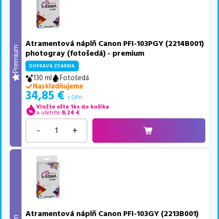
Atramentová náplň Canon PFI-103PGY (2214B001)
Premium
photogray (fotošedá) - premium
DOPRAVA ZDARMA
130 ml
Fotošedá
Naskladňujeme
34,85
€
s DPH
Vložte ešte 1ks do košíka
a ušetríte
8,24
€
-
+
Atramentová náplň Canon PFI-103GY (2213B001)