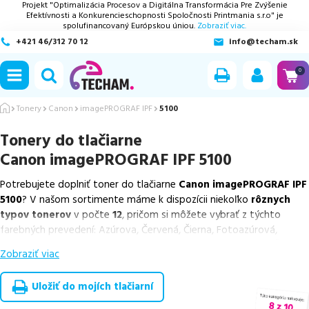
Projekt "Optimalizácia Procesov a Digitálna Transformácia Pre Zvýšenie
Efektívnosti a Konkurencieschopnosti Spoločnosti Printmania s.r.o" je
spolufinancovaný Európskou úniou.
Zobraziť viac.
+421 46/312 70 12
info@techam.sk
ubmenu
0
ubmenu
Tonery
Canon
imagePROGRAF IPF
5100
Tonery do tlačiarne
ubmenu
Canon imagePROGRAF IPF 5100
ubmenu
Potrebujete doplniť toner do tlačiarne
Canon imagePROGRAF IPF
5100
? V našom sortimente máme k dispozícii niekoľko
rôznych
ubmenu
typov tonerov
v počte
12
, pričom si môžete vybrať z týchto
farebných prevedení: Azúrova, Červená, Čierna, Fotoazúrová,
Fotopurpurová, Fotošedá, Matná čierna, Modrá, Purpurová, Šedá,
Zobraziť viac
Zelená a Žltá.
Z uvedeného množstva dostupných náplní
ponúkame cenovo
Uložiť do mojích tlačiarní
výhodnejšie alternatívy, ktoré plne zachovávajú kvalitu tlače
.