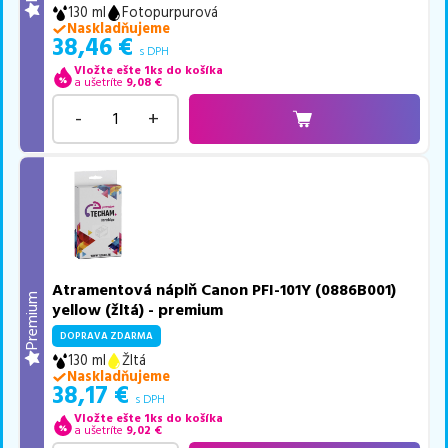
130 ml
Fotopurpurová
Naskladňujeme
38,46
€
s DPH
Vložte ešte 1ks do košíka
a ušetríte
9,08
€
-
+
Atramentová náplň Canon PFI-101Y (0886B001)
Premium
yellow (žltá) - premium
DOPRAVA ZDARMA
130 ml
Žltá
Naskladňujeme
38,17
€
s DPH
Vložte ešte 1ks do košíka
a ušetríte
9,02
€