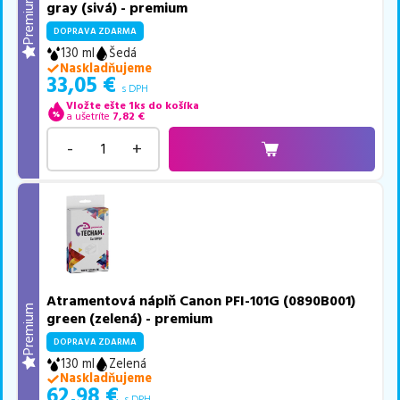
Premium
gray (sivá) - premium
DOPRAVA ZDARMA
130 ml
Šedá
Naskladňujeme
33,05
€
s DPH
Vložte ešte 1ks do košíka
a ušetríte
7,82
€
-
+
Atramentová náplň Canon PFI-101G (0890B001)
Premium
green (zelená) - premium
DOPRAVA ZDARMA
130 ml
Zelená
Naskladňujeme
62,98
€
s DPH