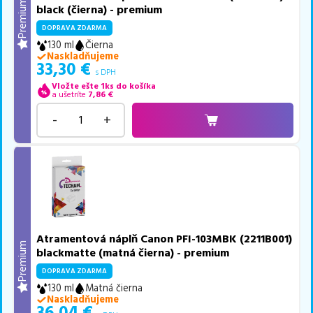
Premium
black (čierna) - premium
DOPRAVA ZDARMA
130 ml
Čierna
Naskladňujeme
33,30
€
s DPH
Vložte ešte 1ks do košíka
a ušetríte
7,86
€
-
+
Atramentová náplň Canon PFI-103MBK (2211B001)
Premium
blackmatte (matná čierna) - premium
DOPRAVA ZDARMA
130 ml
Matná čierna
Naskladňujeme