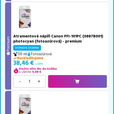
Atramentová náplň Canon PFI-101PC (0887B001)
Premium
photocyan (fotoazúrová) - premium
DOPRAVA ZDARMA
130 ml
Fotoazúrová
Naskladňujeme
38,46
€
s DPH
Vložte ešte 1ks do košíka
a ušetríte
9,08
€
-
+