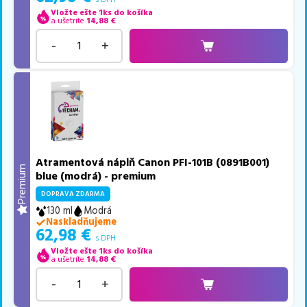
Vložte ešte 1ks do košíka
a ušetríte
14,88
€
-
+
Atramentová náplň Canon PFI-101B (0891B001)
Premium
blue (modrá) - premium
DOPRAVA ZDARMA
130 ml
Modrá
Naskladňujeme
62,98
€
s DPH
Vložte ešte 1ks do košíka
a ušetríte
14,88
€
-
+