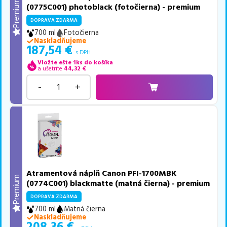
Premium
(0775C001) photoblack (fotočierna) - premium
DOPRAVA ZDARMA
700 ml
Fotočierna
Naskladňujeme
187,54
€
s DPH
Vložte ešte 1ks do košíka
a ušetríte
44,32
€
-
+
Atramentová náplň Canon PFI-1700MBK
Premium
(0774C001) blackmatte (matná čierna) - premium
DOPRAVA ZDARMA
700 ml
Matná čierna
Naskladňujeme