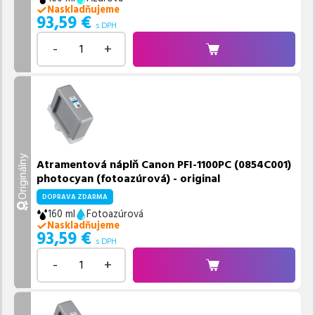
Naskladňujeme
93,59
€
s DPH
-
+
Originálny
Atramentová náplň Canon PFI-1100PC (0854C001)
photocyan (fotoazúrová) - original
DOPRAVA ZDARMA
160 ml
Fotoazúrová
Naskladňujeme
93,59
€
s DPH
-
+