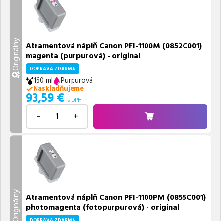
Originálny
Atramentová náplň Canon PFI-1100M (0852C001)
magenta (purpurová) - original
DOPRAVA ZDARMA
160 ml
Purpurová
Naskladňujeme
93,59
€
s DPH
-
+
Originálny
Atramentová náplň Canon PFI-1100PM (0855C001)
photomagenta (fotopurpurová) - original
DOPRAVA ZDARMA