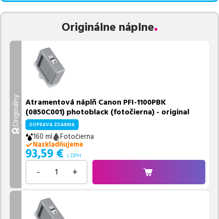
Originálne náplne
Originálny
Atramentová náplň Canon PFI-1100PBK
(0850C001) photoblack (fotočierna) - original
DOPRAVA ZDARMA
160 ml
Fotočierna
Naskladňujeme
93,59
€
s DPH
-
+