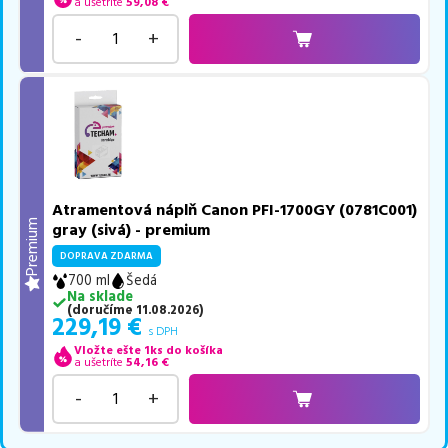
a ušetríte
59,08
€
-
+
Atramentová náplň Canon PFI-1700GY (0781C001)
Premium
gray (sivá) - premium
DOPRAVA ZDARMA
700 ml
Šedá
Na sklade
(
doručíme
11.08.2026
)
229,19
€
s DPH
Vložte ešte 1ks do košíka
a ušetríte
54,16
€
-
+