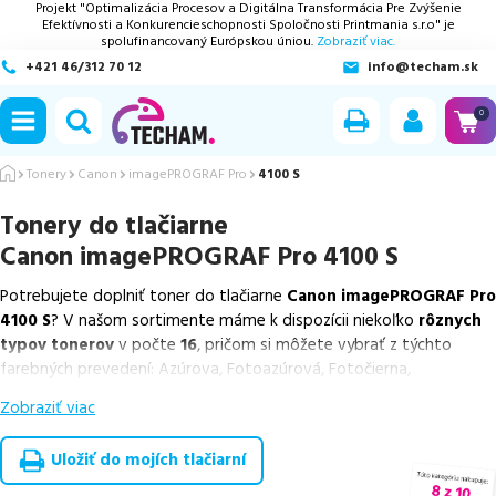
Projekt "Optimalizácia Procesov a Digitálna Transformácia Pre Zvýšenie
Efektívnosti a Konkurencieschopnosti Spoločnosti Printmania s.r.o" je
spolufinancovaný Európskou úniou.
Zobraziť viac.
+421 46/312 70 12
info@techam.sk
ubmenu
0
ubmenu
Tonery
Canon
imagePROGRAF Pro
4100 S
Tonery do tlačiarne
ubmenu
Canon imagePROGRAF Pro 4100 S
ubmenu
Potrebujete doplniť toner do tlačiarne
Canon imagePROGRAF Pro
4100 S
? V našom sortimente máme k dispozícii niekoľko
rôznych
ubmenu
typov tonerov
v počte
16
, pričom si môžete vybrať z týchto
farebných prevedení: Azúrova, Fotoazúrová, Fotočierna,
Fotopurpurová, Matná čierna, Purpurová, Šedá a Žltá.
Zobraziť viac
Z uvedeného množstva dostupných náplní
ponúkame originálne
náplne
v počte
8
ks, ako aj
cenovo výhodnejšie alternatívy,
Uložiť do mojích tlačiarní
ktoré plne zachovávajú kvalitu tlače
. Súčasťou tejto ponuky sú