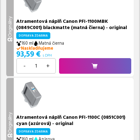
Originálny
Atramentová náplň Canon PFI-1100MBK
(0849C001) blackmatte (matná čierna) - original
DOPRAVA ZDARMA
160 ml
Matná čierna
Naskladňujeme
93,59
€
s DPH
-
+
Originálny
Atramentová náplň Canon PFI-1100C (0851C001)
cyan (azúrová) - original
DOPRAVA ZDARMA
160 ml
Azúrova