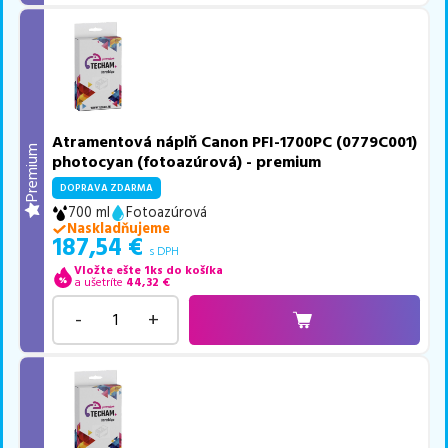
Atramentová náplň Canon PFI-1700PC (0779C001)
Premium
photocyan (fotoazúrová) - premium
DOPRAVA ZDARMA
700 ml
Fotoazúrová
Naskladňujeme
187,54
€
s DPH
Vložte ešte 1ks do košíka
a ušetríte
44,32
€
-
+