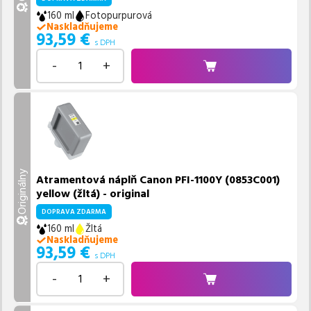
160 ml
Fotopurpurová
Naskladňujeme
93,59
€
s DPH
-
+
Originálny
Atramentová náplň Canon PFI-1100Y (0853C001)
yellow (žltá) - original
DOPRAVA ZDARMA
160 ml
Žltá
Naskladňujeme
93,59
€
s DPH
-
+