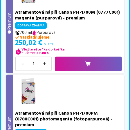
Atramentová náplň Canon PFI-1700M (0777C001)
Premium
magenta (purpurová) - premium
DOPRAVA ZDARMA
700 ml
Purpurová
Naskladňujeme
250,02
€
s DPH
Vložte ešte 1ks do košíka
a ušetríte
59,08
€
-
+
Atramentová náplň Canon PFI-1700PM
(0780C001) photomagenta (fotopurpurová) -
Premium
premium