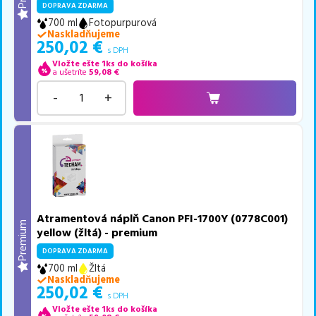
DOPRAVA ZDARMA
700 ml
Fotopurpurová
Naskladňujeme
250,02
€
s DPH
Vložte ešte 1ks do košíka
a ušetríte
59,08
€
-
+
Atramentová náplň Canon PFI-1700Y (0778C001)
Premium
yellow (žltá) - premium
DOPRAVA ZDARMA
700 ml
Žltá
Naskladňujeme
250,02
€
s DPH
Vložte ešte 1ks do košíka