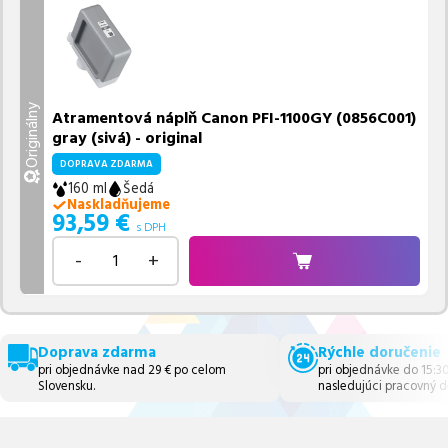
Originálny
Atramentová náplň Canon PFI-1100GY (0856C001)
gray (sivá) - original
DOPRAVA ZDARMA
160 ml
Šedá
Naskladňujeme
93,59
€
s DPH
-
+
Doprava zdarma
Rýchle doručenie
pri objednávke nad 29 € po celom
pri objednávke do 15:3
Slovensku.
nasledujúci pracovný d