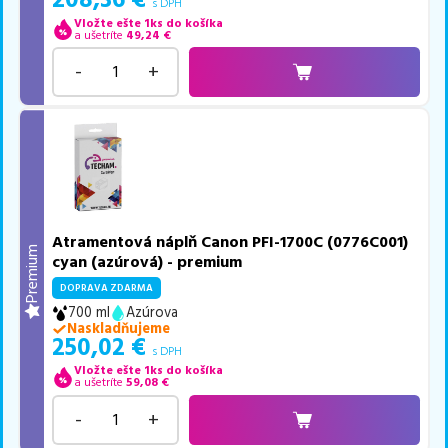
208,36
€
s DPH
Vložte ešte 1ks do košíka
a ušetríte
49,24
€
-
+
Atramentová náplň Canon PFI-1700C (0776C001)
Premium
cyan (azúrová) - premium
DOPRAVA ZDARMA
700 ml
Azúrova
Naskladňujeme
250,02
€
s DPH
Vložte ešte 1ks do košíka
a ušetríte
59,08
€
-
+