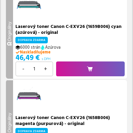
Originálny
Laserový toner Canon C-EXV26 (1659B006) cyan
(azúrová) - original
DOPRAVA ZDARMA
6000 strán
Azúrova
Naskladňujeme
46,49
€
s DPH
-
+
Originálny
Laserový toner Canon C-EXV26 (1658B006)
magenta (purpurová) - original
DOPRAVA ZDARMA