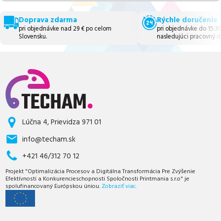
Doprava zdarma
Rýchle doručenie
pri objednávke nad 29 € po celom
pri objednávke do 15:3
Slovensku.
nasledujúci pracovný d
Lúčna 4, Prievidza 971 01
info@techam.sk
+421 46/312 70 12
Projekt "Optimalizácia Procesov a Digitálna Transformácia Pre Zvýšenie
Efektívnosti a Konkurencieschopnosti Spoločnosti Printmania s.r.o" je
spolufinancovaný Európskou úniou.
Zobraziť viac.