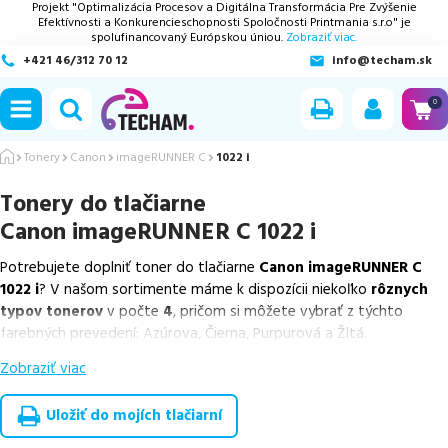
Projekt "Optimalizácia Procesov a Digitálna Transformácia Pre Zvýšenie
Efektívnosti a Konkurencieschopnosti Spoločnosti Printmania s.r.o" je
spolufinancovaný Európskou úniou.
Zobraziť viac.
+421 46/312 70 12
info@techam.sk
ubmenu
0
ubmenu
Tonery
Canon
imageRUNNER C
1022 i
Tonery do tlačiarne
ubmenu
Canon imageRUNNER C 1022 i
ubmenu
Potrebujete doplniť toner do tlačiarne
Canon imageRUNNER C
1022 i
? V našom sortimente máme k dispozícii niekoľko
rôznych
ubmenu
typov tonerov
v počte
4
, pričom si môžete vybrať z týchto
farebných prevedení: Azúrova, Čierna, Purpurová a Žltá.
Zobraziť viac
Z uvedeného množstva dostupných náplní
ponúkame originálne
náplne
v počte
4
ks.
Uložiť do mojích tlačiarní
Celá táto certifikovaná ponuka, spĺňajúca normy ISO 9001 a 14001,