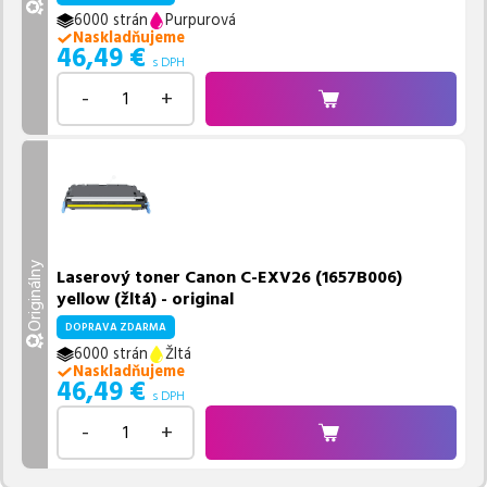
6000 strán
Purpurová
Naskladňujeme
46,49
€
s DPH
-
+
Originálny
Laserový toner Canon C-EXV26 (1657B006)
yellow (žltá) - original
DOPRAVA ZDARMA
6000 strán
Žltá
Naskladňujeme
46,49
€
s DPH
-
+