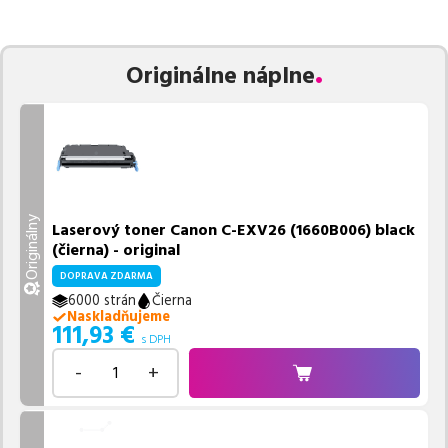
zaručuje bezproblémovú tlač.
Najlacnejší produkt
u nás nájdete
už od
46,49
€
.
Vieme, že pri nákupe zohráva dôležitú úlohu aj dostupnosť. Preto
Originálne náplne
sa snažíme
pravidelne naskladňovať produkty, aby boli ihneď k
dispozícii na odoslanie.
Aktuálne máme k tejto tlačiarni
v
ponuke 4 ks tonerov.
Ak si pri výbere nie ste istí, ktoré riešenie je pre vaše potreby
najvhodnejšie, alebo máte akékoľvek ďalšie otázky, môžete sa na
nás kedykoľvek obrátiť e-mailom alebo telefonicky. Sme tu, aby
Originálny
Laserový toner Canon C-EXV26 (1660B006) black
sme vám pomohli vybrať to najlepšie riešenie.
(čierna) - original
DOPRAVA ZDARMA
6000 strán
Čierna
Naskladňujeme
111,93
€
s DPH
-
+