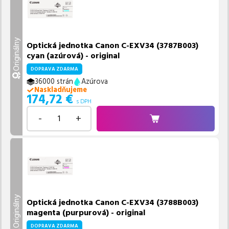
Originálny
Optická jednotka Canon C-EXV34 (3787B003)
cyan (azúrová) - original
DOPRAVA ZDARMA
36000 strán
Azúrova
Naskladňujeme
174,72
€
s DPH
-
+
Originálny
Optická jednotka Canon C-EXV34 (3788B003)
magenta (purpurová) - original
DOPRAVA ZDARMA