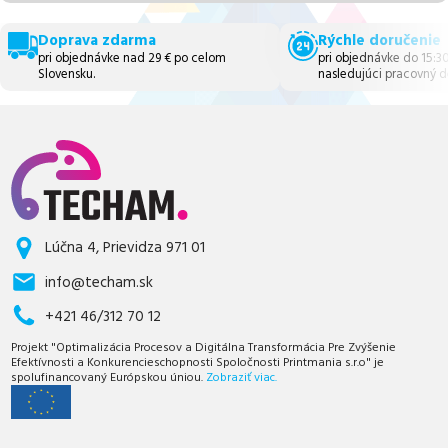
Doprava zdarma
Rýchle doručenie
pri objednávke nad 29 € po celom
pri objednávke do 15:3
Slovensku.
nasledujúci pracovný d
Lúčna 4, Prievidza 971 01
info@techam.sk
+421 46/312 70 12
Projekt "Optimalizácia Procesov a Digitálna Transformácia Pre Zvýšenie
Efektívnosti a Konkurencieschopnosti Spoločnosti Printmania s.r.o" je
spolufinancovaný Európskou úniou.
Zobraziť viac.