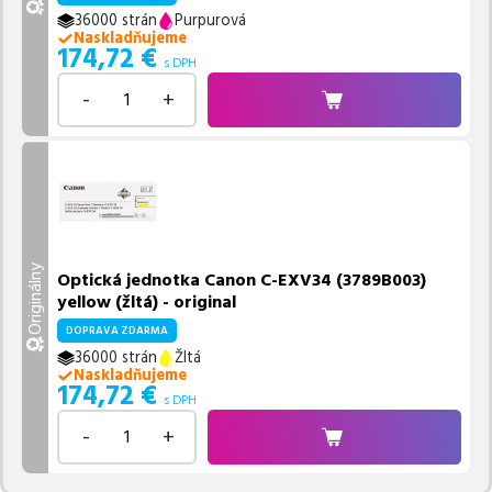
36000 strán
Purpurová
Naskladňujeme
174,72
€
s DPH
-
+
Originálny
Optická jednotka Canon C-EXV34 (3789B003)
yellow (žltá) - original
DOPRAVA ZDARMA
36000 strán
Žltá
Naskladňujeme
174,72
€
s DPH
-
+