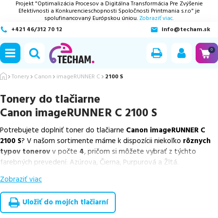
Projekt "Optimalizácia Procesov a Digitálna Transformácia Pre Zvýšenie
Efektívnosti a Konkurencieschopnosti Spoločnosti Printmania s.r.o" je
spolufinancovaný Európskou úniou.
Zobraziť viac.
+421 46/312 70 12
info@techam.sk
ubmenu
0
ubmenu
Tonery
Canon
imageRUNNER C
2100 S
Tonery do tlačiarne
ubmenu
Canon imageRUNNER C 2100 S
ubmenu
Potrebujete doplniť toner do tlačiarne
Canon imageRUNNER C
2100 S
? V našom sortimente máme k dispozícii niekoľko
rôznych
ubmenu
typov tonerov
v počte
4
, pričom si môžete vybrať z týchto
farebných prevedení: Azúrova, Čierna, Purpurová a Žltá.
Zobraziť viac
Z uvedeného množstva dostupných náplní
ponúkame originálne
náplne
v počte
4
ks.
Uložiť do mojích tlačiarní
Celá táto certifikovaná ponuka, spĺňajúca normy ISO 9001 a 14001,