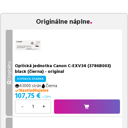
zaručuje bezproblémovú tlač.
Najlacnejší produkt
u nás nájdete
už od
107,75
€
.
Vieme, že pri nákupe zohráva dôležitú úlohu aj dostupnosť. Preto
Originálne náplne
sa snažíme
pravidelne naskladňovať produkty, aby boli ihneď k
dispozícii na odoslanie.
Aktuálne máme k tejto tlačiarni
v
ponuke 4 ks tonerov.
Ak si pri výbere nie ste istí, ktoré riešenie je pre vaše potreby
najvhodnejšie, alebo máte akékoľvek ďalšie otázky, môžete sa na
nás kedykoľvek obrátiť e-mailom alebo telefonicky. Sme tu, aby
Originálny
Optická jednotka Canon C-EXV34 (3786B003)
sme vám pomohli vybrať to najlepšie riešenie.
black (čierna) - original
DOPRAVA ZDARMA
43000 strán
Čierna
Naskladňujeme
107,75
€
s DPH
-
+