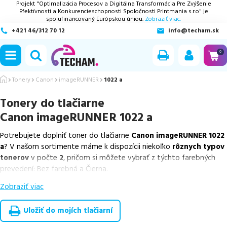
Projekt "Optimalizácia Procesov a Digitálna Transformácia Pre Zvýšenie
Efektívnosti a Konkurencieschopnosti Spoločnosti Printmania s.r.o" je
spolufinancovaný Európskou úniou.
Zobraziť viac.
+421 46/312 70 12
info@techam.sk
ubmenu
0
ubmenu
Tonery
Canon
imageRUNNER
1022 a
Tonery do tlačiarne
ubmenu
Canon imageRUNNER 1022 a
ubmenu
Potrebujete doplniť toner do tlačiarne
Canon imageRUNNER 1022
a
? V našom sortimente máme k dispozícii niekoľko
rôznych typov
ubmenu
tonerov
v počte
2
, pričom si môžete vybrať z týchto farebných
prevedení: Bez farebná a Čierna.
Zobraziť viac
Z uvedeného množstva dostupných náplní
ponúkame originálne
náplne
v počte
2
ks.
Uložiť do mojích tlačiarní
Celá táto certifikovaná ponuka, spĺňajúca normy ISO 9001 a 14001,