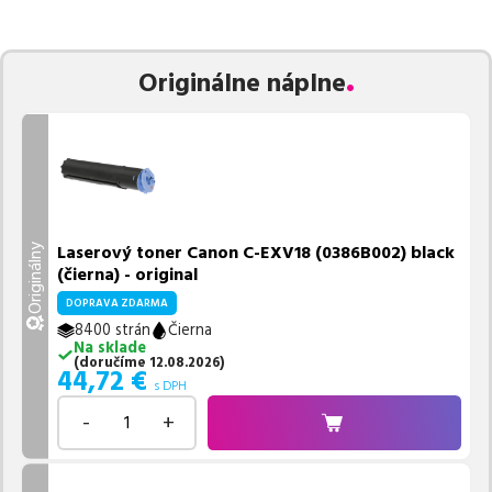
zaručuje bezproblémovú tlač.
Najlacnejší produkt
u nás nájdete
už od
44,72
€
.
Vieme, že pri nákupe zohráva dôležitú úlohu aj dostupnosť. Preto
Originálne náplne
sa snažíme
pravidelne naskladňovať produkty, aby boli ihneď k
dispozícii na odoslanie.
Aktuálne máme k tejto tlačiarni
v
ponuke 2 ks tonerov,
z toho je
1 z nich ihneď k expedícii.
Ak si pri výbere nie ste istí, ktoré riešenie je pre vaše potreby
najvhodnejšie, alebo máte akékoľvek ďalšie otázky, môžete sa na
nás kedykoľvek obrátiť e-mailom alebo telefonicky. Sme tu, aby
Laserový toner Canon C-EXV18 (0386B002) black
Originálny
sme vám pomohli vybrať to najlepšie riešenie.
(čierna) - original
DOPRAVA ZDARMA
8400 strán
Čierna
Na sklade
(
doručíme
12.08.2026
)
44,72
€
s DPH
-
+