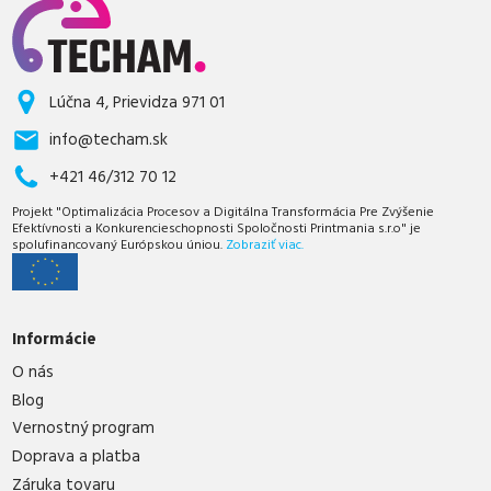
Lúčna 4, Prievidza 971 01
info@techam.sk
+421 46/312 70 12
Projekt "Optimalizácia Procesov a Digitálna Transformácia Pre Zvýšenie
Efektívnosti a Konkurencieschopnosti Spoločnosti Printmania s.r.o" je
spolufinancovaný Európskou úniou.
Zobraziť viac.
Informácie
O nás
Blog
Vernostný program
Doprava a platba
Záruka tovaru