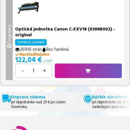
Originálny
Optická jednotka Canon C-EXV18 (0388B002) -
original
DOPRAVA ZDARMA
26900 strán
Bez farebná
Naskladňujeme
122,04
€
s DPH
-
+
Doprava zdarma
Rýchle doručenie
pri objednávke nad 29 € po celom
pri objednávke do 15:3
Slovensku.
nasledujúci pracovný d