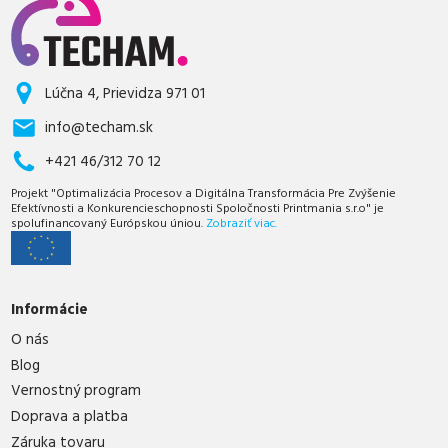
Lúčna 4, Prievidza 971 01
info@techam.sk
+421 46/312 70 12
Projekt "Optimalizácia Procesov a Digitálna Transformácia Pre Zvýšenie
Efektívnosti a Konkurencieschopnosti Spoločnosti Printmania s.r.o" je
spolufinancovaný Európskou úniou.
Zobraziť viac.
Informácie
O nás
Blog
Vernostný program
Doprava a platba
Záruka tovaru