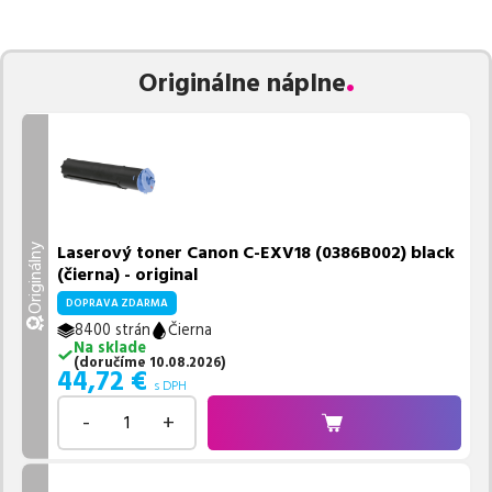
zaručuje bezproblémovú tlač.
Najlacnejší produkt
u nás nájdete
už od
44,72
€
.
Vieme, že pri nákupe zohráva dôležitú úlohu aj dostupnosť. Preto
Originálne náplne
sa snažíme
pravidelne naskladňovať produkty, aby boli ihneď k
dispozícii na odoslanie.
Aktuálne máme k tejto tlačiarni
v
ponuke 2 ks tonerov,
z toho je
1 z nich ihneď k expedícii.
Ak si pri výbere nie ste istí, ktoré riešenie je pre vaše potreby
najvhodnejšie, alebo máte akékoľvek ďalšie otázky, môžete sa na
nás kedykoľvek obrátiť e-mailom alebo telefonicky. Sme tu, aby
Laserový toner Canon C-EXV18 (0386B002) black
Originálny
sme vám pomohli vybrať to najlepšie riešenie.
(čierna) - original
DOPRAVA ZDARMA
8400 strán
Čierna
Na sklade
(
doručíme
10.08.2026
)
44,72
€
s DPH
-
+