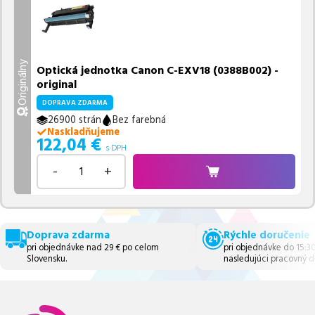
Originálny
Optická jednotka Canon C-EXV18 (0388B002) -
original
DOPRAVA ZDARMA
26900 strán
Bez farebná
Naskladňujeme
122,04
€
s DPH
-
+
Doprava zdarma
Rýchle doručenie
pri objednávke nad 29 € po celom
pri objednávke do 15:3
Slovensku.
nasledujúci pracovný d