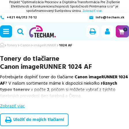
Projekt "Optimalizácia Procesov a Digitálna Transformácia Pre Zvýšenie
Efektívnosti a Konkurencieschopnosti Spoločnosti Printmania s.r.o" je
spolufinancovaný Európskou úniou.
Zobraziť viac.
+421 46/312 70 12
info@techam.sk
ubmenu
0
ubmenu
Tonery
Canon
imageRUNNER
1024 AF
Tonery do tlačiarne
ubmenu
Canon imageRUNNER 1024 AF
ubmenu
Potrebujete doplniť toner do tlačiarne
Canon imageRUNNER 1024
AF
? V našom sortimente máme k dispozícii niekoľko
rôznych
ubmenu
typov tonerov
v počte
2
, pričom si môžete vybrať z týchto
farebných prevedení: Bez farebná a Čierna.
Zobraziť viac
Z uvedeného množstva dostupných náplní
ponúkame originálne
náplne
v počte
2
ks.
Uložiť do mojích tlačiarní
Celá táto certifikovaná ponuka, spĺňajúca normy ISO 9001 a 14001,