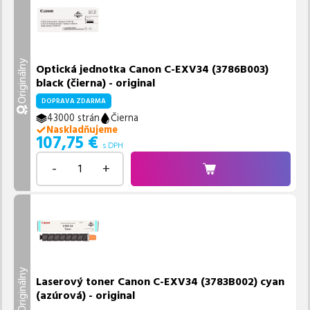
Originálny
Optická jednotka Canon C-EXV34 (3786B003)
black (čierna) - original
DOPRAVA ZDARMA
43000 strán
Čierna
Naskladňujeme
107,75
€
s DPH
-
+
Originálny
Laserový toner Canon C-EXV34 (3783B002) cyan
(azúrová) - original