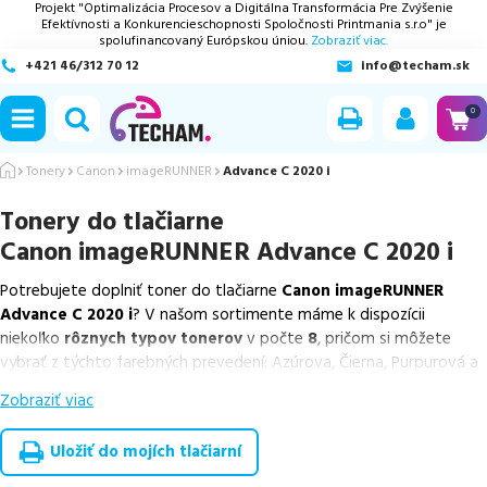
Projekt "Optimalizácia Procesov a Digitálna Transformácia Pre Zvýšenie
Efektívnosti a Konkurencieschopnosti Spoločnosti Printmania s.r.o" je
spolufinancovaný Európskou úniou.
Zobraziť viac.
+421 46/312 70 12
info@techam.sk
ubmenu
0
ubmenu
Tonery
Canon
imageRUNNER
Advance C 2020 i
Tonery do tlačiarne
ubmenu
Canon imageRUNNER Advance C 2020 i
ubmenu
Potrebujete doplniť toner do tlačiarne
Canon imageRUNNER
Advance C 2020 i
? V našom sortimente máme k dispozícii
ubmenu
niekoľko
rôznych typov tonerov
v počte
8
, pričom si môžete
vybrať z týchto farebných prevedení: Azúrova, Čierna, Purpurová a
Žltá.
Zobraziť viac
Z uvedeného množstva dostupných náplní
ponúkame originálne
náplne
v počte
8
ks.
Uložiť do mojích tlačiarní