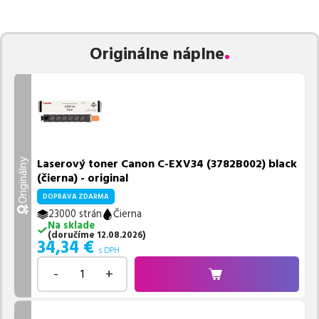
Celá táto certifikovaná ponuka, spĺňajúca normy ISO 9001 a 14001,
zaručuje bezproblémovú tlač.
Najlacnejší produkt
u nás nájdete
už od
23,53
€
.
Originálne náplne
Vieme, že pri nákupe zohráva dôležitú úlohu aj dostupnosť. Preto
sa snažíme
pravidelne naskladňovať produkty, aby boli ihneď k
dispozícii na odoslanie.
Aktuálne máme k tejto tlačiarni
v
ponuke 8 ks tonerov,
z toho je
4 z nich ihneď k expedícii.
Ak si pri výbere nie ste istí, ktoré riešenie je pre vaše potreby
najvhodnejšie, alebo máte akékoľvek ďalšie otázky, môžete sa na
Laserový toner Canon C-EXV34 (3782B002) black
Originálny
nás kedykoľvek obrátiť e-mailom alebo telefonicky. Sme tu, aby
(čierna) - original
sme vám pomohli vybrať to najlepšie riešenie.
DOPRAVA ZDARMA
23000 strán
Čierna
Na sklade
(
doručíme
12.08.2026
)
34,34
€
s DPH
-
+