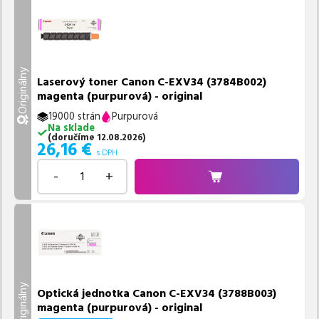
Originálny
Laserový toner Canon C-EXV34 (3784B002)
magenta (purpurová) - original
19000 strán
Purpurová
Na sklade
(
doručíme
12.08.2026
)
26,16
€
s DPH
-
+
Originálny
Optická jednotka Canon C-EXV34 (3788B003)
magenta (purpurová) - original