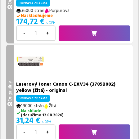
DOPRAVA ZDARMA
36000 strán
Purpurová
Naskladňujeme
174,72
€
s DPH
-
+
Laserový toner Canon C-EXV34 (3785B002)
Originálny
yellow (žltá) - original
DOPRAVA ZDARMA
19000 strán
Žltá
Na sklade
(
doručíme
12.08.2026
)
31,24
€
s DPH
-
+