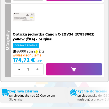
Originálny
Optická jednotka Canon C-EXV34 (3789B003)
yellow (žltá) - original
DOPRAVA ZDARMA
36000 strán
Žltá
Naskladňujeme
174,72
€
s DPH
-
+
Doprava zdarma
Rýchle doručenie
pri objednávke nad 29 € po celom
pri objednávke do 15:3
Slovensku.
nasledujúci pracovný d