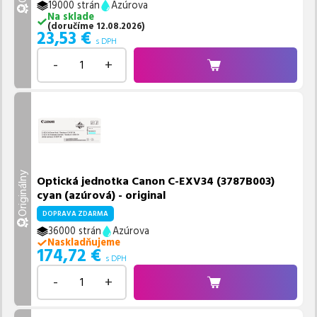
19000 strán
Azúrova
Na sklade
(
doručíme
12.08.2026
)
23,53
€
s DPH
-
+
Originálny
Optická jednotka Canon C-EXV34 (3787B003)
cyan (azúrová) - original
DOPRAVA ZDARMA
36000 strán
Azúrova
Naskladňujeme
174,72
€
s DPH
-
+