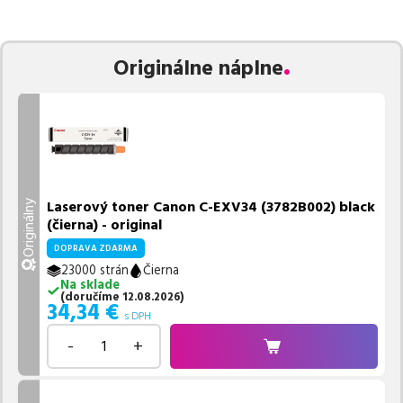
zaručuje bezproblémovú tlač.
Najlacnejší produkt
u nás nájdete
už od
23,53
€
.
Vieme, že pri nákupe zohráva dôležitú úlohu aj dostupnosť. Preto
Originálne náplne
sa snažíme
pravidelne naskladňovať produkty, aby boli ihneď k
dispozícii na odoslanie.
Aktuálne máme k tejto tlačiarni
v
ponuke 8 ks tonerov,
z toho je
4 z nich ihneď k expedícii.
Ak si pri výbere nie ste istí, ktoré riešenie je pre vaše potreby
najvhodnejšie, alebo máte akékoľvek ďalšie otázky, môžete sa na
nás kedykoľvek obrátiť e-mailom alebo telefonicky. Sme tu, aby
Laserový toner Canon C-EXV34 (3782B002) black
Originálny
sme vám pomohli vybrať to najlepšie riešenie.
(čierna) - original
DOPRAVA ZDARMA
23000 strán
Čierna
Na sklade
(
doručíme
12.08.2026
)
34,34
€
s DPH
-
+