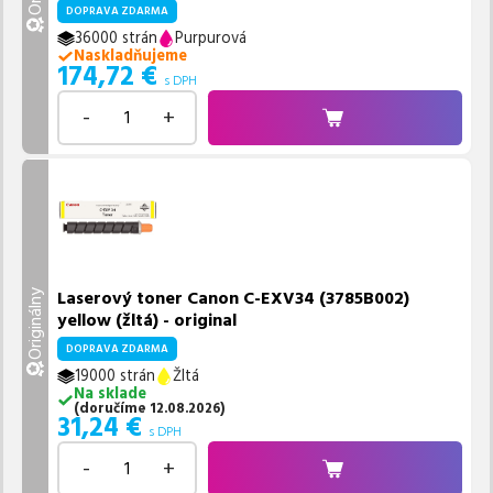
DOPRAVA ZDARMA
36000 strán
Purpurová
Naskladňujeme
174,72
€
s DPH
-
+
Laserový toner Canon C-EXV34 (3785B002)
Originálny
yellow (žltá) - original
DOPRAVA ZDARMA
19000 strán
Žltá
Na sklade
(
doručíme
12.08.2026
)
31,24
€
s DPH
-
+