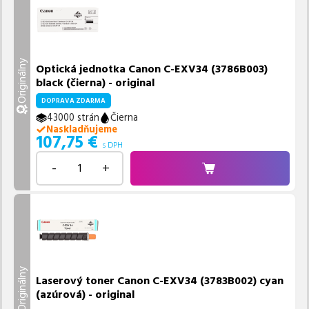
Originálny
Optická jednotka Canon C-EXV34 (3786B003)
black (čierna) - original
DOPRAVA ZDARMA
43000 strán
Čierna
Naskladňujeme
107,75
€
s DPH
-
+
Originálny
Laserový toner Canon C-EXV34 (3783B002) cyan
(azúrová) - original