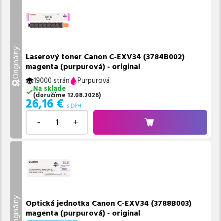
Originálny
Laserový toner Canon C-EXV34 (3784B002)
magenta (purpurová) - original
19000 strán
Purpurová
Na sklade
(
doručíme
12.08.2026
)
26,16
€
s DPH
-
+
Originálny
Optická jednotka Canon C-EXV34 (3788B003)
magenta (purpurová) - original