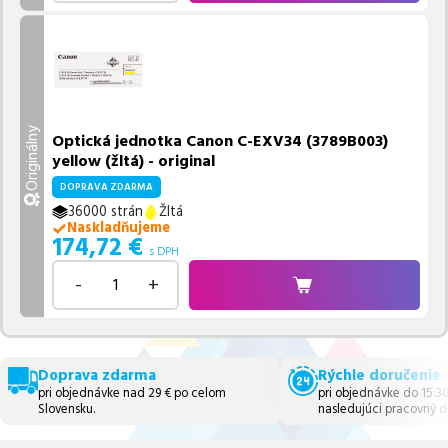
Originálny
Optická jednotka Canon C-EXV34 (3789B003)
yellow (žltá) - original
DOPRAVA ZDARMA
36000 strán
Žltá
Naskladňujeme
174,72
€
s DPH
-
+
Doprava zdarma
Rýchle doručenie
pri objednávke nad 29 € po celom
pri objednávke do 15:3
Slovensku.
nasledujúci pracovný d