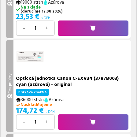
19000 strán
Azúrova
Na sklade
(
doručíme
12.08.2026
)
23,53
€
s DPH
-
+
Originálny
Optická jednotka Canon C-EXV34 (3787B003)
cyan (azúrová) - original
DOPRAVA ZDARMA
36000 strán
Azúrova
Naskladňujeme
174,72
€
s DPH
-
+