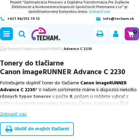
Projekt "Optimalizácia Procesov a Digitálna Transformácia Pre Zvýšenie
Efektívnosti a Konkurencieschopnosti Spoločnosti Printmania s.r.o" je
spolufinancovaný Európskou úniou.
Zobraziť viac.
+421 46/312 70 12
info@techam.sk
ubmenu
0
ubmenu
Tonery
Canon
imageRUNNER
Advance C 2230
Tonery do tlačiarne
ubmenu
Canon imageRUNNER Advance C 2230
ubmenu
Potrebujete doplniť toner do tlačiarne
Canon imageRUNNER
Advance C 2230
? V našom sortimente máme k dispozícii niekoľko
ubmenu
rôznych typov tonerov
v počte
8
, pričom si môžete vybrať z
týchto farebných prevedení: Azúrova, Čierna, Purpurová a Žltá.
Zobraziť viac
Z uvedeného množstva dostupných náplní
ponúkame originálne
náplne
v počte
8
ks.
Uložiť do mojích tlačiarní
Celá táto certifikovaná ponuka, spĺňajúca normy ISO 9001 a 14001,