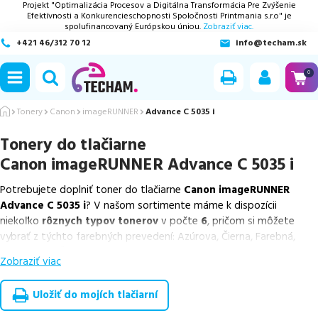
Projekt "Optimalizácia Procesov a Digitálna Transformácia Pre Zvýšenie
Efektívnosti a Konkurencieschopnosti Spoločnosti Printmania s.r.o" je
spolufinancovaný Európskou úniou.
Zobraziť viac.
+421 46/312 70 12
info@techam.sk
ubmenu
0
ubmenu
Tonery
Canon
imageRUNNER
Advance C 5035 i
Tonery do tlačiarne
ubmenu
Canon imageRUNNER Advance C 5035 i
ubmenu
Potrebujete doplniť toner do tlačiarne
Canon imageRUNNER
Advance C 5035 i
? V našom sortimente máme k dispozícii
ubmenu
niekoľko
rôznych typov tonerov
v počte
6
, pričom si môžete
vybrať z týchto farebných prevedení: Azúrova, Čierna, Farebná,
Purpurová a Žltá.
Zobraziť viac
Z uvedeného množstva dostupných náplní
ponúkame originálne
náplne
v počte
6
ks.
Uložiť do mojích tlačiarní