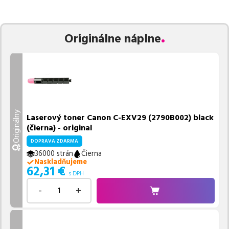
Celá táto certifikovaná ponuka, spĺňajúca normy ISO 9001 a 14001,
zaručuje bezproblémovú tlač.
Najlacnejší produkt
u nás nájdete
už od
62,31
€
.
Originálne náplne
Vieme, že pri nákupe zohráva dôležitú úlohu aj dostupnosť. Preto
sa snažíme
pravidelne naskladňovať produkty, aby boli ihneď k
dispozícii na odoslanie.
Aktuálne máme k tejto tlačiarni
v
ponuke 6 ks tonerov,
z toho je
3 z nich ihneď k expedícii.
Ak si pri výbere nie ste istí, ktoré riešenie je pre vaše potreby
najvhodnejšie, alebo máte akékoľvek ďalšie otázky, môžete sa na
Originálny
Laserový toner Canon C-EXV29 (2790B002) black
nás kedykoľvek obrátiť e-mailom alebo telefonicky. Sme tu, aby
(čierna) - original
sme vám pomohli vybrať to najlepšie riešenie.
DOPRAVA ZDARMA
36000 strán
Čierna
Naskladňujeme
62,31
€
s DPH
-
+