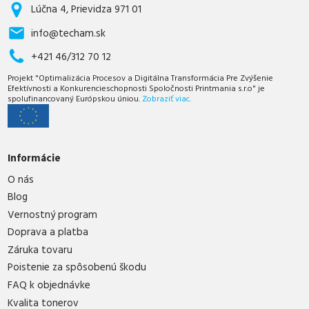
Lúčna 4, Prievidza 971 01
info@techam.sk
+421 46/312 70 12
Projekt "Optimalizácia Procesov a Digitálna Transformácia Pre Zvýšenie
Efektívnosti a Konkurencieschopnosti Spoločnosti Printmania s.r.o" je
spolufinancovaný Európskou úniou.
Zobraziť viac.
Informácie
O nás
Blog
Vernostný program
Doprava a platba
Záruka tovaru
Poistenie za spôsobenú škodu
FAQ k objednávke
Kvalita tonerov