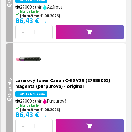
DOPRAVA ZDARMA
27000 strán
Azúrova
Na sklade
(
doručíme
11.08.2026
)
86,43
€
s DPH
-
+
Laserový toner Canon C-EXV29 (2798B002)
Originálny
magenta (purpurová) - original
DOPRAVA ZDARMA
27000 strán
Purpurová
Na sklade
(
doručíme
11.08.2026
)
86,43
€
s DPH
-
+