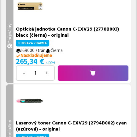
Originálny
Optická jednotka Canon C-EXV29 (2778B003)
black (čierna) - original
DOPRAVA ZDARMA
169000 strán
Čierna
Naskladňujeme
265,34
€
s DPH
-
+
Laserový toner Canon C-EXV29 (2794B002) cyan
Originálny
(azúrová) - original