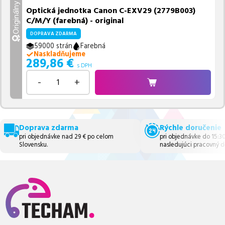
Originálny
Optická jednotka Canon C-EXV29 (2779B003)
C/M/Y (farebná) - original
DOPRAVA ZDARMA
59000 strán
Farebná
Naskladňujeme
289,86
€
s DPH
-
+
Doprava zdarma
Rýchle doručenie
pri objednávke nad 29 € po celom
pri objednávke do 15:3
Slovensku.
nasledujúci pracovný d