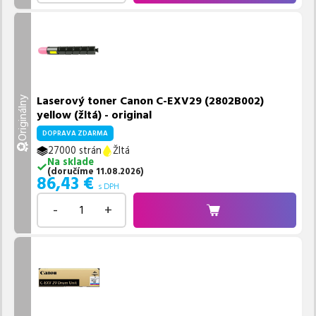
Laserový toner Canon C-EXV29 (2802B002)
Originálny
yellow (žltá) - original
DOPRAVA ZDARMA
27000 strán
Žltá
Na sklade
(
doručíme
11.08.2026
)
86,43
€
s DPH
-
+