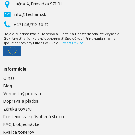
Lúčna 4, Prievidza 971 01
info@techam.sk
+421 46/312 70 12
Projekt "Optimalizácia Procesov a Digitálna Transformácia Pre Zvýšenie
Efektívnosti a Konkurencieschopnosti Spoločnosti Printmania s.r.o" je
spolufinancovaný Európskou úniou.
Zobraziť viac.
Informácie
O nás
Blog
Vernostný program
Doprava a platba
Záruka tovaru
Poistenie za spôsobenú škodu
FAQ k objednávke
Kvalita tonerov