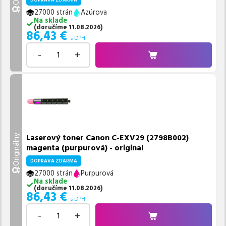
DOPRAVA ZDARMA
27000 strán
Azúrova
Na sklade
(
doručíme
11.08.2026
)
86,43
€
s DPH
-
+
Laserový toner Canon C-EXV29 (2798B002)
Originálny
magenta (purpurová) - original
DOPRAVA ZDARMA
27000 strán
Purpurová
Na sklade
(
doručíme
11.08.2026
)
86,43
€
s DPH
-
+