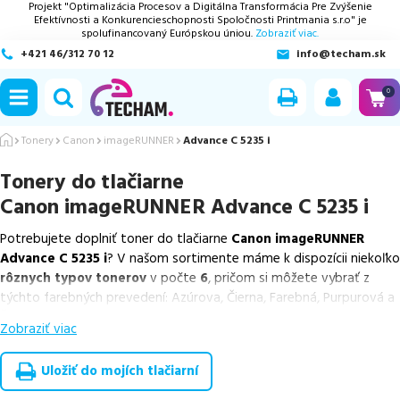
Projekt "Optimalizácia Procesov a Digitálna Transformácia Pre Zvýšenie
Efektívnosti a Konkurencieschopnosti Spoločnosti Printmania s.r.o" je
spolufinancovaný Európskou úniou.
Zobraziť viac.
+421 46/312 70 12
info@techam.sk
ubmenu
0
ubmenu
Tonery
Canon
imageRUNNER
Advance C 5235 i
Tonery do tlačiarne
ubmenu
Canon imageRUNNER Advance C 5235 i
ubmenu
Potrebujete doplniť toner do tlačiarne
Canon imageRUNNER
Advance C 5235 i
? V našom sortimente máme k dispozícii niekoľko
ubmenu
rôznych typov tonerov
v počte
6
, pričom si môžete vybrať z
týchto farebných prevedení: Azúrova, Čierna, Farebná, Purpurová a
Žltá.
Zobraziť viac
Z uvedeného množstva dostupných náplní
ponúkame originálne
náplne
v počte
6
ks.
Uložiť do mojích tlačiarní