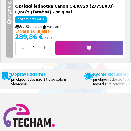
Originálny
Optická jednotka Canon C-EXV29 (2779B003)
C/M/Y (farebná) - original
DOPRAVA ZDARMA
59000 strán
Farebná
Naskladňujeme
289,86
€
s DPH
-
+
Doprava zdarma
Rýchle doručenie
pri objednávke nad 29 € po celom
pri objednávke do 15:3
Slovensku.
nasledujúci pracovný d