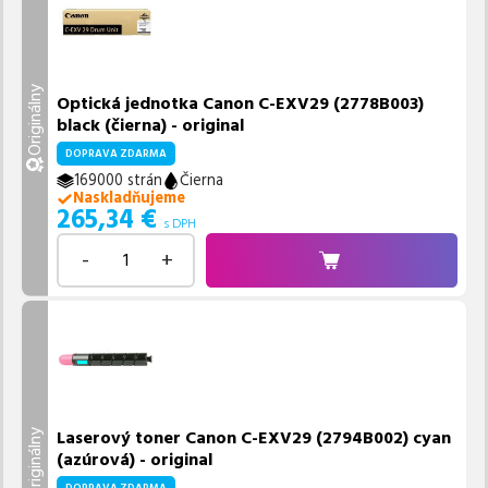
Originálny
Optická jednotka Canon C-EXV29 (2778B003)
black (čierna) - original
DOPRAVA ZDARMA
169000 strán
Čierna
Naskladňujeme
265,34
€
s DPH
-
+
Laserový toner Canon C-EXV29 (2794B002) cyan
Originálny
(azúrová) - original