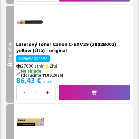
Laserový toner Canon C-EXV29 (2802B002)
Originálny
yellow (žltá) - original
DOPRAVA ZDARMA
27000 strán
Žltá
Na sklade
(
doručíme
11.08.2026
)
86,43
€
s DPH
-
+