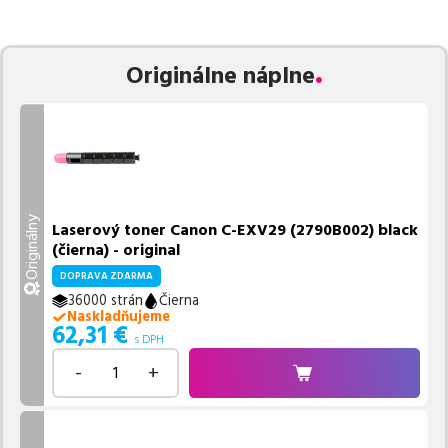
Celá táto certifikovaná ponuka, spĺňajúca normy ISO 9001 a 14001,
zaručuje bezproblémovú tlač.
Najlacnejší produkt
u nás nájdete
už od
62,31
€
.
Originálne náplne
Vieme, že pri nákupe zohráva dôležitú úlohu aj dostupnosť. Preto
sa snažíme
pravidelne naskladňovať produkty, aby boli ihneď k
dispozícii na odoslanie.
Aktuálne máme k tejto tlačiarni
v
ponuke 6 ks tonerov,
z toho je
2 z nich ihneď k expedícii.
Ak si pri výbere nie ste istí, ktoré riešenie je pre vaše potreby
najvhodnejšie, alebo máte akékoľvek ďalšie otázky, môžete sa na
Originálny
Laserový toner Canon C-EXV29 (2790B002) black
nás kedykoľvek obrátiť e-mailom alebo telefonicky. Sme tu, aby
(čierna) - original
sme vám pomohli vybrať to najlepšie riešenie.
DOPRAVA ZDARMA
36000 strán
Čierna
Naskladňujeme
62,31
€
s DPH
-
+