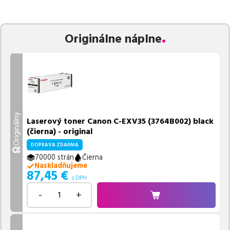
zaručuje bezproblémovú tlač.
Najlacnejší produkt
u nás nájdete
už od
87,45
€
.
Vieme, že pri nákupe zohráva dôležitú úlohu aj dostupnosť. Preto
Originálne náplne
sa snažíme
pravidelne naskladňovať produkty, aby boli ihneď k
dispozícii na odoslanie.
Aktuálne máme k tejto tlačiarni
v
ponuke 2 ks tonerov.
Ak si pri výbere nie ste istí, ktoré riešenie je pre vaše potreby
najvhodnejšie, alebo máte akékoľvek ďalšie otázky, môžete sa na
nás kedykoľvek obrátiť e-mailom alebo telefonicky. Sme tu, aby
Originálny
sme vám pomohli vybrať to najlepšie riešenie.
Laserový toner Canon C-EXV35 (3764B002) black
(čierna) - original
DOPRAVA ZDARMA
70000 strán
Čierna
Naskladňujeme
87,45
€
s DPH
-
+