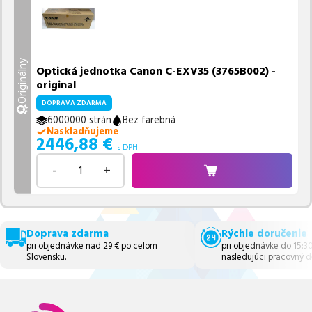
Originálny
Optická jednotka Canon C-EXV35 (3765B002) -
original
DOPRAVA ZDARMA
6000000 strán
Bez farebná
Naskladňujeme
2446,88
€
s DPH
-
+
Doprava zdarma
Rýchle doručenie
pri objednávke nad 29 € po celom
pri objednávke do 15:3
Slovensku.
nasledujúci pracovný d