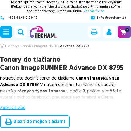
Projekt "Optimalizácia Procesov a Digitálna Transformácia Pre Zvýšenie
Efektívnosti a Konkurencieschopnosti Spoločnosti Printmania s.r.o" je
spolufinancovaný Európskou úniou.
Zobraziť viac.
+421 46/312 70 12
info@techam.sk
ubmenu
0
ubmenu
Tonery
Canon
imageRUNNER
Advance DX 8795
Tonery do tlačiarne
ubmenu
Canon imageRUNNER Advance DX 8795
ubmenu
Potrebujete doplniť toner do tlačiarne
Canon imageRUNNER
Advance DX 8795
? V našom sortimente máme k dispozícii
ubmenu
niekoľko
rôznych typov tonerov
v počte
2
, pričom si môžete
vybrať z týchto farebných prevedení: Bez farebná a Čierna.
Zobraziť viac
Z uvedeného množstva dostupných náplní
ponúkame originálne
náplne
v počte
2
ks.
Uložiť do mojích tlačiarní
Celá táto certifikovaná ponuka, spĺňajúca normy ISO 9001 a 14001,