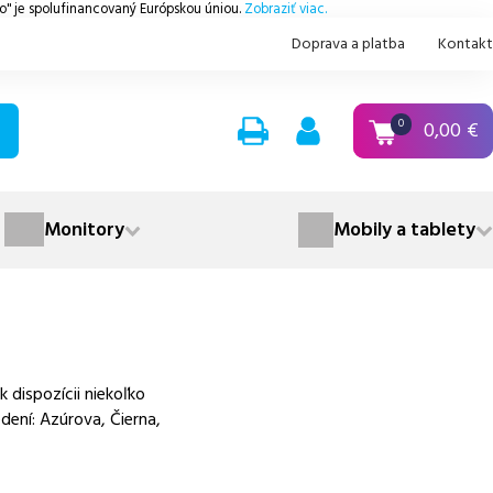
.o" je spolufinancovaný Európskou úniou.
Zobraziť viac.
Doprava a platba
Kontakt
0,00
€
0
Monitory
Mobily a tablety
dispozícii niekoľko
dení: Azúrova, Čierna,