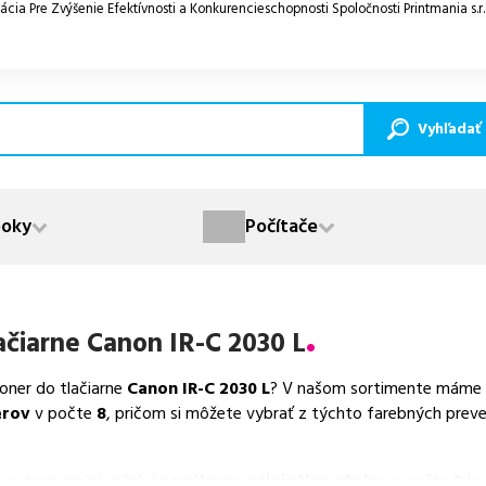
ácia Pre Zvýšenie Efektívnosti a Konkurencieschopnosti Spoločnosti Printmania s.r
Vyhľadať
oky
Počítače
ačiarne
Canon IR-C 2030 L
toner do tlačiarne
Canon IR-C 2030 L
? V našom sortimente máme k 
erov
v počte
8
, pričom si môžete vybrať z týchto farebných preve
va dostupných náplní
ponúkame originálne náplne
v počte
8
ks.