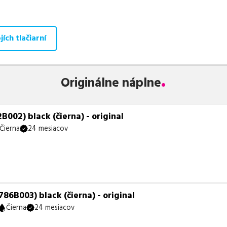
aná ponuka, spĺňajúca normy ISO 9001 a 14001, zaručuje bezproblé
te už od
23,53
€
.
ích tlačiarní
 zohráva dôležitú úlohu aj dostupnosť. Preto sa snažíme
pravideln
ihneď k dispozícii na odoslanie.
Aktuálne máme k tejto tlačiarni
neď k expedícii.
Originálne náplne
te istí, ktoré riešenie je pre vaše potreby najvhodnejšie, alebo mát
ykoľvek obrátiť e-mailom alebo telefonicky. Sme tu, aby sme vám
002) black (čierna) - original
Čierna
24 mesiacov
6B003) black (čierna) - original
Čierna
24 mesiacov