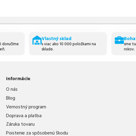
Vlastný sklad
Boha
30 doručíme
s viac ako 10 000 položkami na
sme tu
eň.
sklade.
rokov.
Informácie
O nás
Blog
Vernostný program
Doprava a platba
Záruka tovaru
Poistenie za spôsobenú škodu