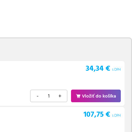
movú tlač.
Najlacnejší
e naskladňovať
v ponuke 8 ks tonerov,
e akékoľvek ďalšie otázky,
 pomohli vybrať to
34,34
€
s DPH
-
+
Vložiť do košíka
107,75
€
s DPH