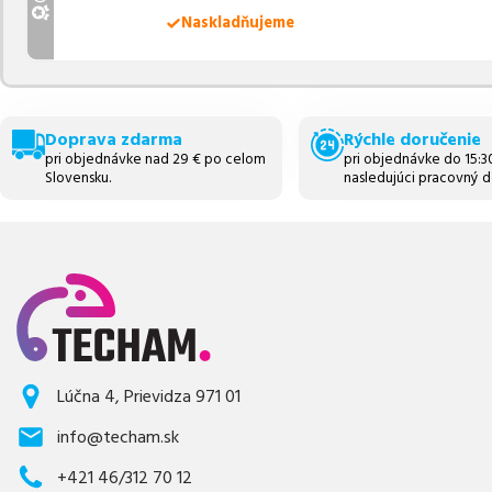
Naskladňujeme
Doprava zdarma
Rýchle doručenie
pri objednávke nad 29 € po celom
pri objednávke do 15:
Slovensku.
nasledujúci pracovný d
Lúčna 4, Prievidza 971 01
info@techam.sk
+421 46/312 70 12