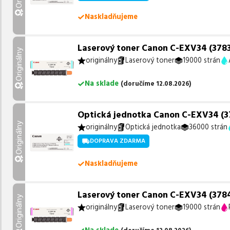
Naskladňujeme
Laserový toner Canon C-EXV34 (3783B
Originálny
originálny
Laserový toner
19000 strán
Na sklade
(
doručíme
12.08.2026
)
Optická jednotka Canon C-EXV34 (37
Originálny
originálny
Optická jednotka
36000 strán
DOPRAVA ZDARMA
Naskladňujeme
Laserový toner Canon C-EXV34 (3784
Originálny
originálny
Laserový toner
19000 strán