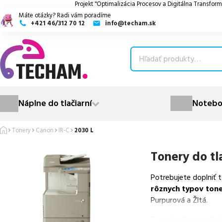
Projekt "Optimalizácia Procesov a Digitálna Transform
Máte otázky? Radi vám poradíme
+421 46/312 70 12
info@techam.sk
ubmenu
ubmenu
ubmenu
Náplne do tlačiarní
Notebo
ubmenu
Tonery
Canon
IR-C
2030 L
ubmenu
Tonery do tl
Potrebujete doplniť 
rôznych typov ton
Purpurová a Žltá.
Z uvedeného množst