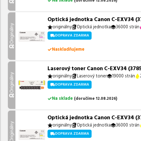
Na sklade
(
doručíme
12.08.2026
)
Optická jednotka Canon C-EXV34 (37
Originálny
originálny
Optická jednotka
36000 strán
DOPRAVA ZDARMA
Naskladňujeme
Laserový toner Canon C-EXV34 (3785B
Originálny
originálny
Laserový toner
19000 strán
DOPRAVA ZDARMA
Na sklade
(
doručíme
12.08.2026
)
Optická jednotka Canon C-EXV34 (378
Originálny
originálny
Optická jednotka
36000 strán
DOPRAVA ZDARMA