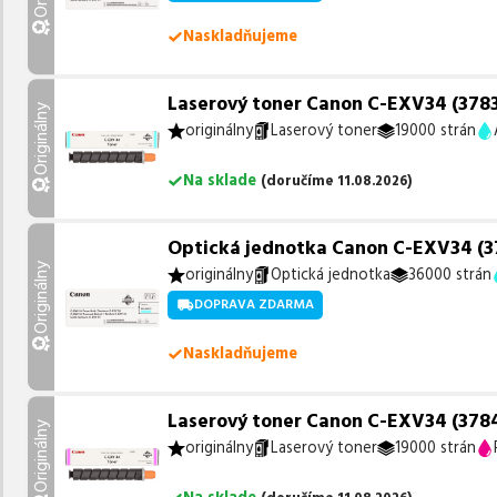
Naskladňujeme
Laserový toner Canon C-EXV34 (3783B
Originálny
originálny
Laserový toner
19000 strán
Na sklade
(
doručíme
11.08.2026
)
Optická jednotka Canon C-EXV34 (37
Originálny
originálny
Optická jednotka
36000 strán
DOPRAVA ZDARMA
Naskladňujeme
Laserový toner Canon C-EXV34 (3784
Originálny
originálny
Laserový toner
19000 strán