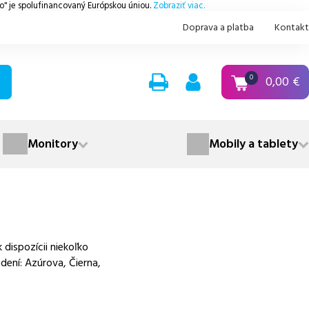
.o" je spolufinancovaný Európskou úniou.
Zobraziť viac.
Doprava a platba
Kontakt
0,00
€
0
Monitory
Mobily a tablety
dispozícii niekoľko
dení: Azúrova, Čierna,