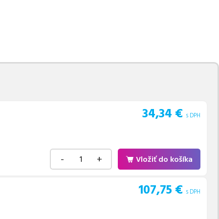
movú tlač.
Najlacnejší
e naskladňovať
v ponuke 8 ks tonerov,
e akékoľvek ďalšie otázky,
 pomohli vybrať to
34,34
€
s DPH
-
+
Vložiť do košíka
107,75
€
s DPH