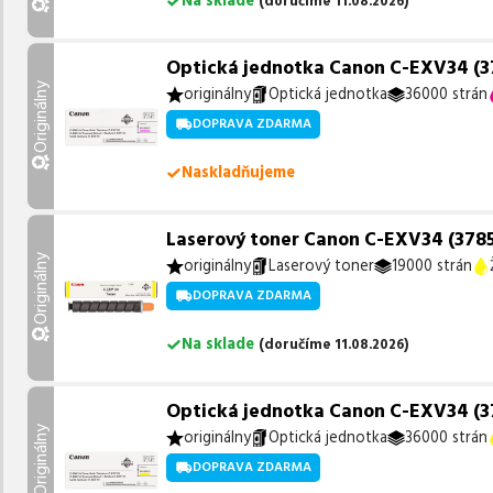
Na sklade
(
doručíme
11.08.2026
)
Optická jednotka Canon C-EXV34 (37
Originálny
originálny
Optická jednotka
36000 strán
DOPRAVA ZDARMA
Naskladňujeme
Laserový toner Canon C-EXV34 (3785B
Originálny
originálny
Laserový toner
19000 strán
DOPRAVA ZDARMA
Na sklade
(
doručíme
11.08.2026
)
Optická jednotka Canon C-EXV34 (378
Originálny
originálny
Optická jednotka
36000 strán
DOPRAVA ZDARMA