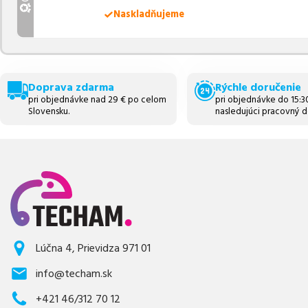
Naskladňujeme
Doprava zdarma
Rýchle doručenie
pri objednávke nad 29 € po celom
pri objednávke do 15:
Slovensku.
nasledujúci pracovný d
Lúčna 4, Prievidza 971 01
info@techam.sk
+421 46/312 70 12