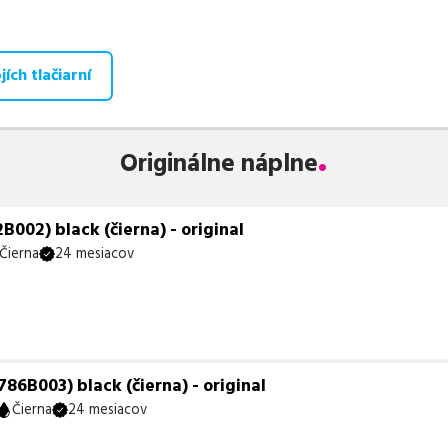
aná ponuka, spĺňajúca normy ISO 9001 a 14001, zaručuje bezproblé
te už od
23,53
€
.
ích tlačiarní
 zohráva dôležitú úlohu aj dostupnosť. Preto sa snažíme
pravideln
ihneď k dispozícii na odoslanie.
Aktuálne máme k tejto tlačiarni
neď k expedícii.
Originálne náplne
te istí, ktoré riešenie je pre vaše potreby najvhodnejšie, alebo mát
ykoľvek obrátiť e-mailom alebo telefonicky. Sme tu, aby sme vám
002) black (čierna) - original
Čierna
24 mesiacov
6B003) black (čierna) - original
Čierna
24 mesiacov