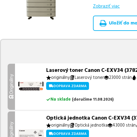
Zobraziť viac
Celá táto certifikov
produkt
u nás nájde
Uložiť do moj
Vieme, že pri nákupe
produkty, aby boli 
z toho je
4 z nich ih
Ak si pri výbere nie s
môžete sa na nás ked
najlepšie riešenie.
Laserový toner Canon C-EXV34 (3782B
Originálny
originálny
Laserový toner
23000 strán
DOPRAVA ZDARMA
Na sklade
(
doručíme
11.08.2026
)
Optická jednotka Canon C-EXV34 (378
Originálny
originálny
Optická jednotka
43000 strán
DOPRAVA ZDARMA