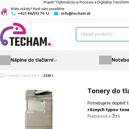
Projekt "Optimalizácia Procesov a Digitálna Transform
Máte otázky? Radi vám poradíme
+421 46/312 70 12
info@techam.sk
ubmenu
ubmenu
ubmenu
Náplne do tlačiarní
Notebo
ubmenu
Tonery
Canon
IR-C
2230 i
ubmenu
Tonery do tl
Potrebujete doplniť 
rôznych typov ton
Purpurová a Žltá.
Z uvedeného množst