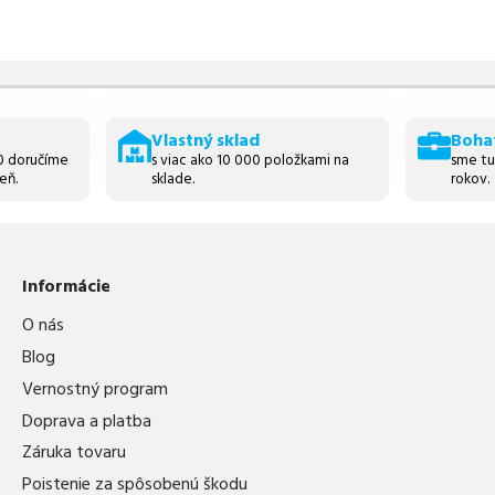
Vlastný sklad
Boha
30 doručíme
s viac ako 10 000 položkami na
sme tu
eň.
sklade.
rokov.
Informácie
O nás
Blog
Vernostný program
Doprava a platba
Záruka tovaru
Poistenie za spôsobenú škodu