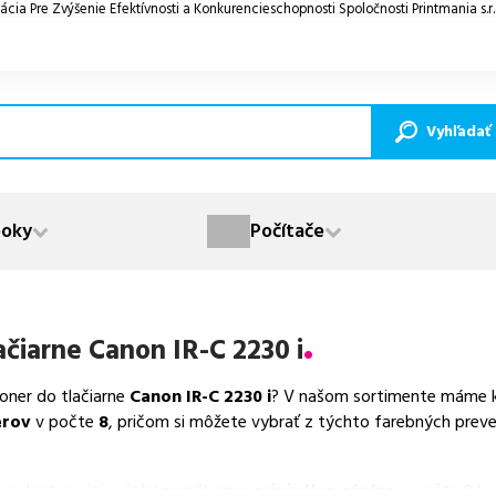
ácia Pre Zvýšenie Efektívnosti a Konkurencieschopnosti Spoločnosti Printmania s.r
Vyhľadať
oky
Počítače
ačiarne
Canon IR-C 2230 i
toner do tlačiarne
Canon IR-C 2230 i
? V našom sortimente máme k 
erov
v počte
8
, pričom si môžete vybrať z týchto farebných preve
va dostupných náplní
ponúkame originálne náplne
v počte
8
ks.