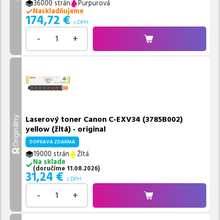
36000 strán
Purpurová
Naskladňujeme
174,72
€
s DPH
-
+
Laserový toner Canon C-EXV34 (3785B002)
Originálny
yellow (žltá) - original
DOPRAVA ZDARMA
19000 strán
Žltá
Na sklade
(
doručíme
11.08.2026
)
31,24
€
s DPH
-
+