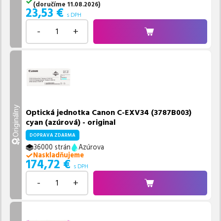
(
doručíme
11.08.2026
)
23,53
€
s DPH
-
+
Originálny
Optická jednotka Canon C-EXV34 (3787B003)
cyan (azúrová) - original
DOPRAVA ZDARMA
36000 strán
Azúrova
Naskladňujeme
174,72
€
s DPH
-
+