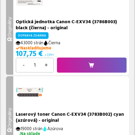
Originálny
Optická jednotka Canon C-EXV34 (3786B003)
black (čierna) - original
DOPRAVA ZDARMA
43000 strán
Čierna
Naskladňujeme
107,75
€
s DPH
-
+
Originálny
Laserový toner Canon C-EXV34 (3783B002) cyan
(azúrová) - original
19000 strán
Azúrova
Na sklade