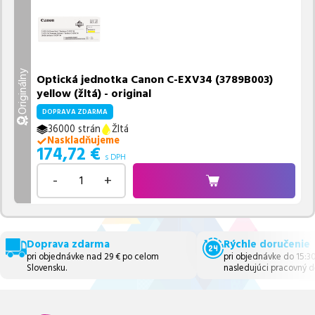
Originálny
Optická jednotka Canon C-EXV34 (3789B003)
yellow (žltá) - original
DOPRAVA ZDARMA
36000 strán
Žltá
Naskladňujeme
174,72
€
s DPH
-
+
Doprava zdarma
Rýchle doručenie
pri objednávke nad 29 € po celom
pri objednávke do 15:3
Slovensku.
nasledujúci pracovný d