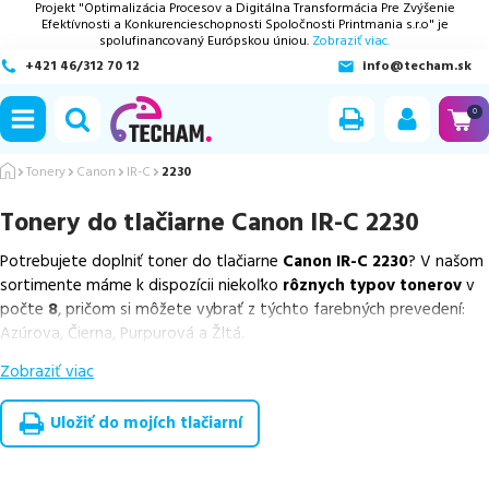
Projekt "Optimalizácia Procesov a Digitálna Transformácia Pre Zvýšenie
Efektívnosti a Konkurencieschopnosti Spoločnosti Printmania s.r.o" je
spolufinancovaný Európskou úniou.
Zobraziť viac.
+421 46/312 70 12
info@techam.sk
ubmenu
0
ubmenu
Tonery
Canon
IR-C
2230
Tonery do tlačiarne
Canon IR-C 2230
ubmenu
Potrebujete doplniť toner do tlačiarne
Canon IR-C 2230
? V našom
ubmenu
sortimente máme k dispozícii niekoľko
rôznych typov tonerov
v
počte
8
, pričom si môžete vybrať z týchto farebných prevedení:
ubmenu
Azúrova, Čierna, Purpurová a Žltá.
Zobraziť viac
Z uvedeného množstva dostupných náplní
ponúkame originálne
náplne
v počte
8
ks.
Uložiť do mojích tlačiarní
Celá táto certifikovaná ponuka, spĺňajúca normy ISO 9001 a 14001,
zaručuje bezproblémovú tlač.
Najlacnejší produkt
u nás nájdete
už od
23,53
€
.