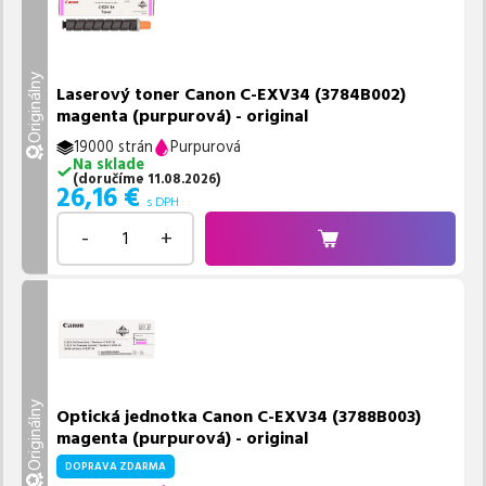
Originálny
Laserový toner Canon C-EXV34 (3784B002)
magenta (purpurová) - original
19000 strán
Purpurová
Na sklade
(
doručíme
11.08.2026
)
26,16
€
s DPH
-
+
Originálny
Optická jednotka Canon C-EXV34 (3788B003)
magenta (purpurová) - original
DOPRAVA ZDARMA