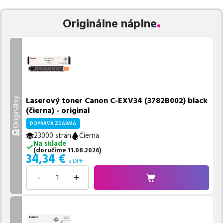
Vieme, že pri nákupe zohráva dôležitú úlohu aj dostupnosť. Preto
Originálne náplne
sa snažíme
pravidelne naskladňovať produkty, aby boli ihneď k
dispozícii na odoslanie.
Aktuálne máme k tejto tlačiarni
v
ponuke 8 ks tonerov,
z toho je
4 z nich ihneď k expedícii.
Ak si pri výbere nie ste istí, ktoré riešenie je pre vaše potreby
najvhodnejšie, alebo máte akékoľvek ďalšie otázky, môžete sa na
nás kedykoľvek obrátiť e-mailom alebo telefonicky. Sme tu, aby
Laserový toner Canon C-EXV34 (3782B002) black
Originálny
sme vám pomohli vybrať to najlepšie riešenie.
(čierna) - original
DOPRAVA ZDARMA
23000 strán
Čierna
Na sklade
(
doručíme
11.08.2026
)
34,34
€
s DPH
-
+