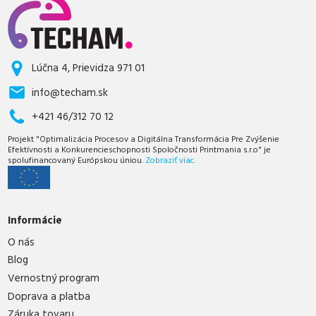
Lúčna 4, Prievidza 971 01
info@techam.sk
+421 46/312 70 12
Projekt "Optimalizácia Procesov a Digitálna Transformácia Pre Zvýšenie
Efektívnosti a Konkurencieschopnosti Spoločnosti Printmania s.r.o" je
spolufinancovaný Európskou úniou.
Zobraziť viac.
Informácie
O nás
Blog
Vernostný program
Doprava a platba
Záruka tovaru