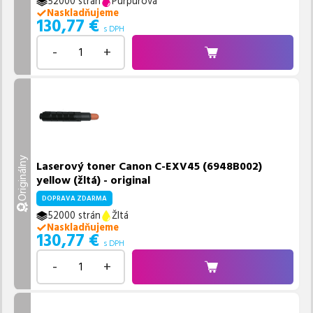
52000 strán
Purpurová
Naskladňujeme
130,77
€
s DPH
-
+
Originálny
Laserový toner Canon C-EXV45 (6948B002)
yellow (žltá) - original
DOPRAVA ZDARMA
52000 strán
Žltá
Naskladňujeme
130,77
€
s DPH
-
+