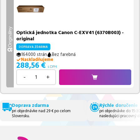
Originálny
Optická jednotka Canon C-EXV41 (6370B003) -
original
DOPRAVA ZDARMA
164000 strán
Bez farebná
Naskladňujeme
288,56
€
s DPH
-
+
Doprava zdarma
Rýchle doručenie
pri objednávke nad 29 € po celom
pri objednávke do 15:3
Slovensku.
nasledujúci pracovný d