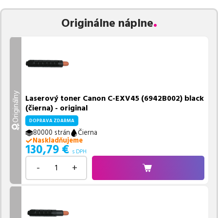
Vieme, že pri nákupe zohráva dôležitú úlohu aj dostupnosť. Preto
Originálne náplne
sa snažíme
pravidelne naskladňovať produkty, aby boli ihneď k
dispozícii na odoslanie.
Aktuálne máme k tejto tlačiarni
v
ponuke 5 ks tonerov,
z toho je
1 z nich ihneď k expedícii.
Ak si pri výbere nie ste istí, ktoré riešenie je pre vaše potreby
najvhodnejšie, alebo máte akékoľvek ďalšie otázky, môžete sa na
nás kedykoľvek obrátiť e-mailom alebo telefonicky. Sme tu, aby
Originálny
Laserový toner Canon C-EXV45 (6942B002) black
sme vám pomohli vybrať to najlepšie riešenie.
(čierna) - original
DOPRAVA ZDARMA
80000 strán
Čierna
Naskladňujeme
130,79
€
s DPH
-
+