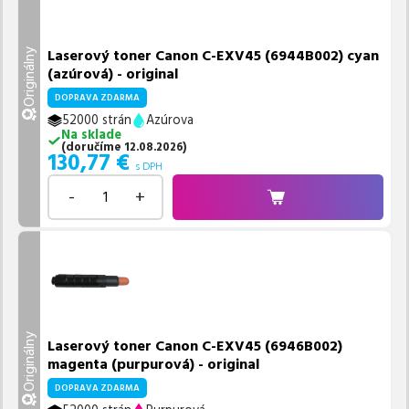
Laserový toner Canon C-EXV45 (6944B002) cyan
Originálny
(azúrová) - original
DOPRAVA ZDARMA
52000 strán
Azúrova
Na sklade
(
doručíme
12.08.2026
)
130,77
€
s DPH
-
+
Originálny
Laserový toner Canon C-EXV45 (6946B002)
magenta (purpurová) - original
DOPRAVA ZDARMA