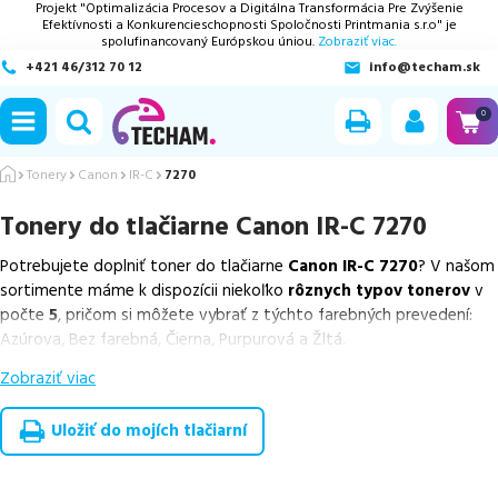
Projekt "Optimalizácia Procesov a Digitálna Transformácia Pre Zvýšenie
Efektívnosti a Konkurencieschopnosti Spoločnosti Printmania s.r.o" je
spolufinancovaný Európskou úniou.
Zobraziť viac.
+421 46/312 70 12
info@techam.sk
ubmenu
0
ubmenu
Tonery
Canon
IR-C
7270
Tonery do tlačiarne
Canon IR-C 7270
ubmenu
Potrebujete doplniť toner do tlačiarne
Canon IR-C 7270
? V našom
ubmenu
sortimente máme k dispozícii niekoľko
rôznych typov tonerov
v
počte
5
, pričom si môžete vybrať z týchto farebných prevedení:
ubmenu
Azúrova, Bez farebná, Čierna, Purpurová a Žltá.
Zobraziť viac
Z uvedeného množstva dostupných náplní
ponúkame originálne
náplne
v počte
5
ks.
Uložiť do mojích tlačiarní
Celá táto certifikovaná ponuka, spĺňajúca normy ISO 9001 a 14001,
zaručuje bezproblémovú tlač.
Najlacnejší produkt
u nás nájdete
už od
130,77
€
.