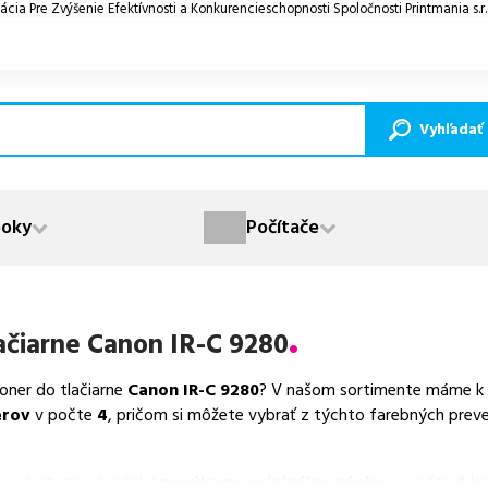
ácia Pre Zvýšenie Efektívnosti a Konkurencieschopnosti Spoločnosti Printmania s.r
Vyhľadať
oky
Počítače
ačiarne
Canon IR-C 9280
toner do tlačiarne
Canon IR-C 9280
? V našom sortimente máme k d
erov
v počte
4
, pričom si môžete vybrať z týchto farebných preve
va dostupných náplní
ponúkame originálne náplne
v počte
4
ks