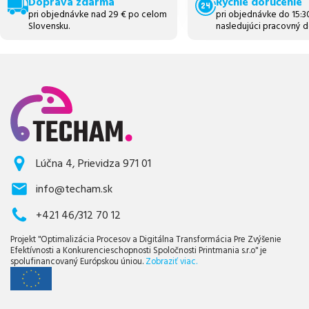
Doprava zdarma
Rýchle doručenie
pri objednávke nad 29 € po celom
pri objednávke do 15:
Slovensku.
nasledujúci pracovný d
Lúčna 4, Prievidza 971 01
info@techam.sk
+421 46/312 70 12
Projekt "Optimalizácia Procesov a Digitálna Transformácia Pre Zvýšenie
Efektívnosti a Konkurencieschopnosti Spoločnosti Printmania s.r.o" je
spolufinancovaný Európskou úniou.
Zobraziť viac.