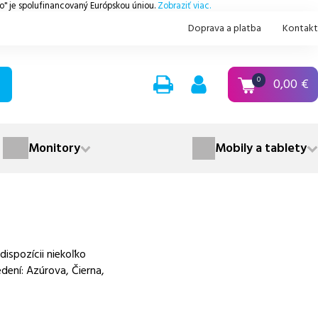
.o" je spolufinancovaný Európskou úniou.
Zobraziť viac.
Doprava a platba
Kontakt
0,00
€
0
Monitory
Mobily a tablety
ispozícii niekoľko
dení: Azúrova, Čierna,
.