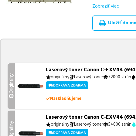
Zobraziť viac
Celá táto certifikov
produkt
u nás nájde
Uložiť do moj
Vieme, že pri nákupe
produkty, aby boli 
Ak si pri výbere nie s
môžete sa na nás ked
najlepšie riešenie.
Laserový toner Canon C-EXV44 (6941B
Originálny
originálny
Laserový toner
72000 strán
DOPRAVA ZDARMA
Naskladňujeme
Laserový toner Canon C-EXV44 (6943B
Originálny
originálny
Laserový toner
54000 strán
DOPRAVA ZDARMA