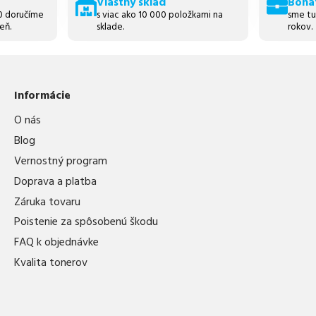
Vlastný sklad
Boha
30 doručíme
s viac ako 10 000 položkami na
sme tu
eň.
sklade.
rokov.
Informácie
O nás
Blog
Vernostný program
Doprava a platba
Záruka tovaru
Poistenie za spôsobenú škodu
FAQ k objednávke
Kvalita tonerov