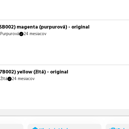
B002) magenta (purpurová) - original
Purpurová
24 mesiacov
002) yellow (žltá) - original
Žltá
24 mesiacov