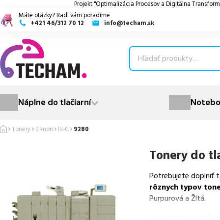
Projekt "Optimalizácia Procesov a Digitálna Transform
Máte otázky? Radi vám poradíme
+421 46/312 70 12
info@techam.sk
ubmenu
ubmenu
ubmenu
Náplne do tlačiarní
Notebo
ubmenu
Tonery
Canon
IR-C
9280
ubmenu
Tonery do tl
Potrebujete doplniť 
rôznych typov ton
Purpurová a Žltá.
Z uvedeného množst