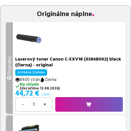
Vieme, že pri nákupe zohráva dôležitú úlohu aj dostupnosť. Preto
Originálne náplne
sa snažíme
pravidelne naskladňovať produkty, aby boli ihneď k
dispozícii na odoslanie.
Aktuálne máme k tejto tlačiarni
v
ponuke 2 ks tonerov,
z toho je
1 z nich ihneď k expedícii.
Ak si pri výbere nie ste istí, ktoré riešenie je pre vaše potreby
najvhodnejšie, alebo máte akékoľvek ďalšie otázky, môžete sa na
nás kedykoľvek obrátiť e-mailom alebo telefonicky. Sme tu, aby
Laserový toner Canon C-EXV18 (0386B002) black
Originálny
sme vám pomohli vybrať to najlepšie riešenie.
(čierna) - original
DOPRAVA ZDARMA
8400 strán
Čierna
Na sklade
(
doručíme
12.08.2026
)
44,72
€
s DPH
-
+