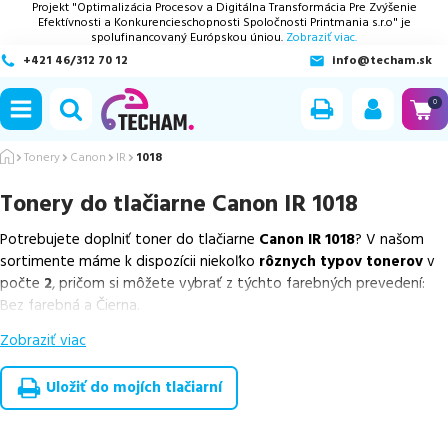
Projekt "Optimalizácia Procesov a Digitálna Transformácia Pre Zvýšenie
Efektívnosti a Konkurencieschopnosti Spoločnosti Printmania s.r.o" je
spolufinancovaný Európskou úniou.
Zobraziť viac.
+421 46/312 70 12
info@techam.sk
ubmenu
0
ubmenu
Tonery
Canon
IR
1018
Tonery do tlačiarne
Canon IR 1018
ubmenu
Potrebujete doplniť toner do tlačiarne
Canon IR 1018
? V našom
ubmenu
sortimente máme k dispozícii niekoľko
rôznych typov tonerov
v
počte
2
, pričom si môžete vybrať z týchto farebných prevedení:
ubmenu
Bez farebná a Čierna.
Zobraziť viac
Z uvedeného množstva dostupných náplní
ponúkame originálne
náplne
v počte
2
ks.
Uložiť do mojích tlačiarní
Celá táto certifikovaná ponuka, spĺňajúca normy ISO 9001 a 14001,
zaručuje bezproblémovú tlač.
Najlacnejší produkt
u nás nájdete
už od
44,72
€
.