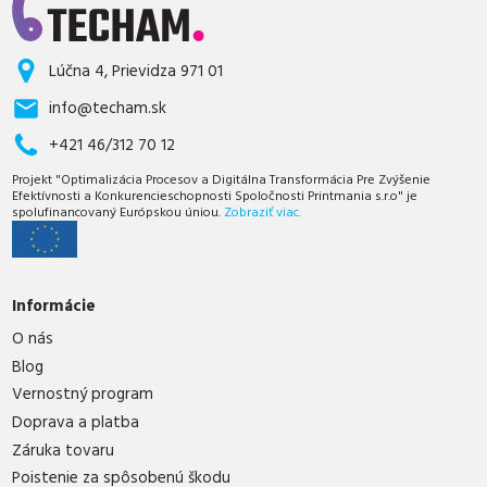
Lúčna 4, Prievidza 971 01
info@techam.sk
+421 46/312 70 12
Projekt "Optimalizácia Procesov a Digitálna Transformácia Pre Zvýšenie
Efektívnosti a Konkurencieschopnosti Spoločnosti Printmania s.r.o" je
spolufinancovaný Európskou úniou.
Zobraziť viac.
Informácie
O nás
Blog
Vernostný program
Doprava a platba
Záruka tovaru
Poistenie za spôsobenú škodu