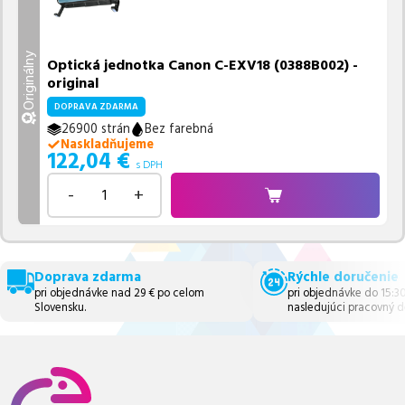
Originálny
Optická jednotka Canon C-EXV18 (0388B002) -
original
DOPRAVA ZDARMA
26900 strán
Bez farebná
Naskladňujeme
122,04
€
s DPH
-
+
Doprava zdarma
Rýchle doručenie
pri objednávke nad 29 € po celom
pri objednávke do 15:3
Slovensku.
nasledujúci pracovný d