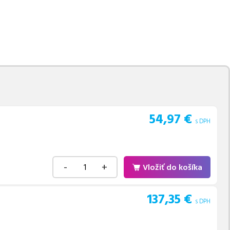
movú tlač.
Najlacnejší
e naskladňovať
v ponuke 5 ks tonerov,
e akékoľvek ďalšie otázky,
 pomohli vybrať to
54,97
€
s DPH
-
+
Vložiť do košíka
137,35
€
s DPH