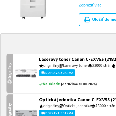
Zobraziť viac
Celá táto certifikov
produkt
u nás nájde
Uložiť do moj
Vieme, že pri nákupe
produkty, aby boli 
z toho je
5 z nich ih
Ak si pri výbere nie s
môžete sa na nás ked
najlepšie riešenie.
Laserový toner Canon C-EXV55 (2182C
Originálny
originálny
Laserový toner
23000 strán
DOPRAVA ZDARMA
Na sklade
(
doručíme
10.08.2026
)
Optická jednotka Canon C-EXV55 (218
Originálny
originálny
Optická jednotka
45000 strán
DOPRAVA ZDARMA