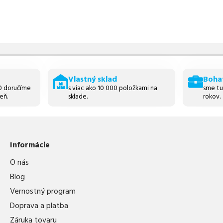
Vlastný sklad
Boha
30 doručíme
s viac ako 10 000 položkami na
sme tu
eň.
sklade.
rokov.
Informácie
O nás
Blog
Vernostný program
Doprava a platba
Záruka tovaru