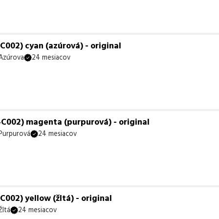
002) cyan (azúrová) - original
Azúrova
24 mesiacov
C002) magenta (purpurová) - original
Purpurová
24 mesiacov
02) yellow (žltá) - original
Žltá
24 mesiacov