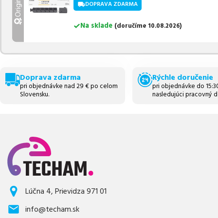
Originálny
DOPRAVA ZDARMA
Na sklade
(
doručíme
10.08.2026
)
Doprava zdarma
Rýchle doručenie
pri objednávke nad 29 € po celom
pri objednávke do 15:
Slovensku.
nasledujúci pracovný d
Lúčna 4, Prievidza 971 01
info@techam.sk