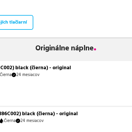
aná ponuka, spĺňajúca normy ISO 9001 a 14001, zaručuje bezproblé
te už od
54,97
€
.
ích tlačiarní
 zohráva dôležitú úlohu aj dostupnosť. Preto sa snažíme
pravideln
ihneď k dispozícii na odoslanie.
Aktuálne máme k tejto tlačiarni
neď k expedícii.
Originálne náplne
te istí, ktoré riešenie je pre vaše potreby najvhodnejšie, alebo mát
ykoľvek obrátiť e-mailom alebo telefonicky. Sme tu, aby sme vám
002) black (čierna) - original
Čierna
24 mesiacov
6C002) black (čierna) - original
Čierna
24 mesiacov