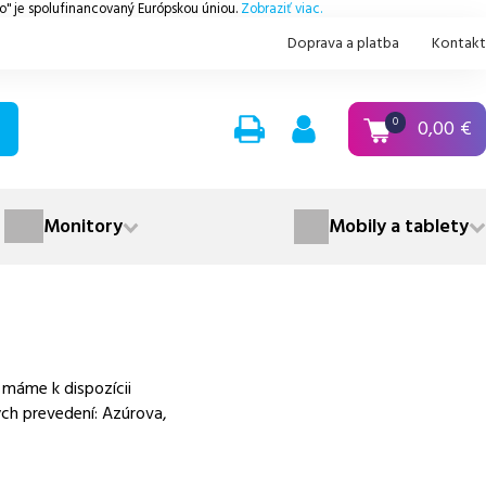
.o" je spolufinancovaný Európskou úniou.
Zobraziť viac.
Doprava a platba
Kontakt
0,00
€
0
Monitory
Mobily a tablety
máme k dispozícii
ých prevedení: Azúrova,