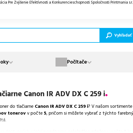
ácia Pre Zvýšenie Efektívnosti a Konkurencieschopnosti Spoločnosti Printmania s.r
Vyhľadať
oky
Počítače
ačiarne
Canon IR ADV DX C 259 i
toner do tlačiarne
Canon IR ADV DX C 259 i
? V našom sortimente 
pov tonerov
v počte
5
, pričom si môžete vybrať z týchto farebn
ltá.
va dostupných náplní
ponúkame originálne náplne
v počte
5
ks.