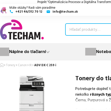
Projekt "Optimalizácia Procesov a Digitálna Transform
Máte otázky? Radi vám poradíme
+421 46/312 70 12
info@techam.sk
ubmenu
ubmenu
ubmenu
Náplne do tlačiarní
Notebo
ubmenu
Tonery
Canon
IR
ADV DX C 259 i
ubmenu
Tonery do tl
Potrebujete doplniť 
niekoľko
rôznych ty
Čierna, Purpurová a Ž
Z uvedeného množst