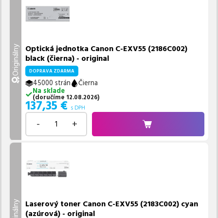
Optická jednotka Canon C-EXV55 (2186C002)
Originálny
black (čierna) - original
DOPRAVA ZDARMA
45000 strán
Čierna
Na sklade
(
doručíme
12.08.2026
)
137,35
€
s DPH
-
+
Laserový toner Canon C-EXV55 (2183C002) cyan
Originálny
(azúrová) - original