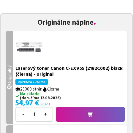
zaručuje bezproblémovú tlač.
Najlacnejší produkt
u nás nájdete
už od
54,97
€
.
Vieme, že pri nákupe zohráva dôležitú úlohu aj dostupnosť. Preto
Originálne náplne
sa snažíme
pravidelne naskladňovať produkty, aby boli ihneď k
dispozícii na odoslanie.
Aktuálne máme k tejto tlačiarni
v
ponuke 5 ks tonerov,
z toho je
5 z nich ihneď k expedícii.
Ak si pri výbere nie ste istí, ktoré riešenie je pre vaše potreby
najvhodnejšie, alebo máte akékoľvek ďalšie otázky, môžete sa na
nás kedykoľvek obrátiť e-mailom alebo telefonicky. Sme tu, aby
Laserový toner Canon C-EXV55 (2182C002) black
Originálny
sme vám pomohli vybrať to najlepšie riešenie.
(čierna) - original
DOPRAVA ZDARMA
23000 strán
Čierna
Na sklade
(
doručíme
12.08.2026
)
54,97
€
s DPH
-
+