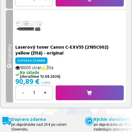
Laserový toner Canon C-EXV55 (2185C002)
Originálny
yellow (žltá) - original
DOPRAVA ZDARMA
18000 strán
Žltá
Na sklade
(
doručíme
12.08.2026
)
90,89
€
s DPH
-
+
Doprava zdarma
Rýchle doručenie
pri objednávke nad 29 € po celom
pri objednávke do 15:3
Slovensku.
nasledujúci pracovný d