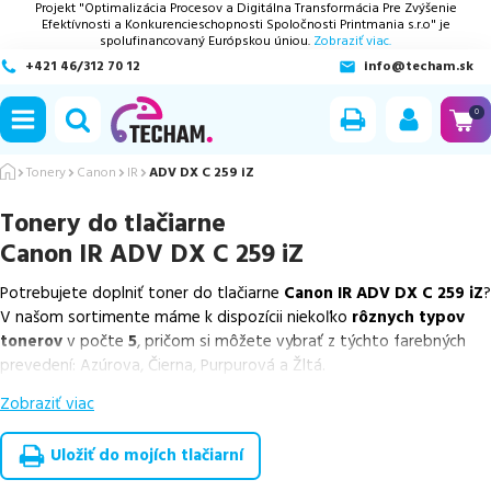
Projekt "Optimalizácia Procesov a Digitálna Transformácia Pre Zvýšenie
Efektívnosti a Konkurencieschopnosti Spoločnosti Printmania s.r.o" je
spolufinancovaný Európskou úniou.
Zobraziť viac.
+421 46/312 70 12
info@techam.sk
ubmenu
0
ubmenu
Tonery
Canon
IR
ADV DX C 259 iZ
Tonery do tlačiarne
ubmenu
Canon IR ADV DX C 259 iZ
ubmenu
Potrebujete doplniť toner do tlačiarne
Canon IR ADV DX C 259 iZ
?
V našom sortimente máme k dispozícii niekoľko
rôznych typov
ubmenu
tonerov
v počte
5
, pričom si môžete vybrať z týchto farebných
prevedení: Azúrova, Čierna, Purpurová a Žltá.
Zobraziť viac
Z uvedeného množstva dostupných náplní
ponúkame originálne
náplne
v počte
5
ks.
Uložiť do mojích tlačiarní
Celá táto certifikovaná ponuka, spĺňajúca normy ISO 9001 a 14001,