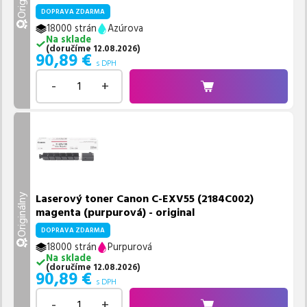
DOPRAVA ZDARMA
18000 strán
Azúrova
Na sklade
(
doručíme
12.08.2026
)
90,89
€
s DPH
-
+
Laserový toner Canon C-EXV55 (2184C002)
Originálny
magenta (purpurová) - original
DOPRAVA ZDARMA
18000 strán
Purpurová
Na sklade
(
doručíme
12.08.2026
)
90,89
€
s DPH
-
+