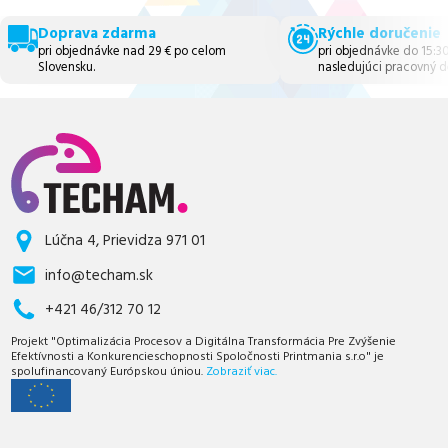
Doprava zdarma
Rýchle doručenie
pri objednávke nad 29 € po celom
pri objednávke do 15:3
Slovensku.
nasledujúci pracovný d
Lúčna 4, Prievidza 971 01
info@techam.sk
+421 46/312 70 12
Projekt "Optimalizácia Procesov a Digitálna Transformácia Pre Zvýšenie
Efektívnosti a Konkurencieschopnosti Spoločnosti Printmania s.r.o" je
spolufinancovaný Európskou úniou.
Zobraziť viac.