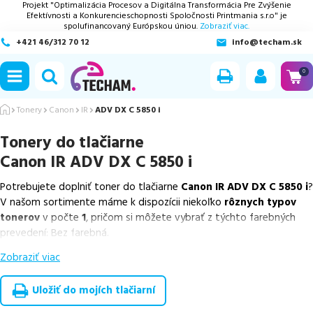
Projekt "Optimalizácia Procesov a Digitálna Transformácia Pre Zvýšenie
Efektívnosti a Konkurencieschopnosti Spoločnosti Printmania s.r.o" je
spolufinancovaný Európskou úniou.
Zobraziť viac.
+421 46/312 70 12
info@techam.sk
ubmenu
0
ubmenu
Tonery
Canon
IR
ADV DX C 5850 i
Tonery do tlačiarne
ubmenu
Canon IR ADV DX C 5850 i
ubmenu
Potrebujete doplniť toner do tlačiarne
Canon IR ADV DX C 5850 i
?
V našom sortimente máme k dispozícii niekoľko
rôznych typov
ubmenu
tonerov
v počte
1
, pričom si môžete vybrať z týchto farebných
prevedení: Bez farebná.
Zobraziť viac
Z uvedeného množstva dostupných náplní
ponúkame originálne
náplne
v počte
1
ks.
Uložiť do mojích tlačiarní
Celá táto certifikovaná ponuka, spĺňajúca normy ISO 9001 a 14001,