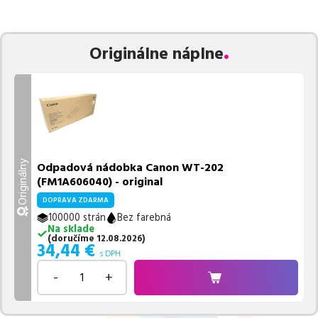
zaručuje bezproblémovú tlač.
Najlacnejší produkt
u nás nájdete
už od
34,44
€
.
Vieme, že pri nákupe zohráva dôležitú úlohu aj dostupnosť. Preto
Originálne náplne
sa snažíme
pravidelne naskladňovať produkty, aby boli ihneď k
dispozícii na odoslanie.
Aktuálne máme k tejto tlačiarni
v
ponuke 1 ks tonerov,
z toho je
1 z nich ihneď k expedícii.
Ak si pri výbere nie ste istí, ktoré riešenie je pre vaše potreby
najvhodnejšie, alebo máte akékoľvek ďalšie otázky, môžete sa na
nás kedykoľvek obrátiť e-mailom alebo telefonicky. Sme tu, aby
sme vám pomohli vybrať to najlepšie riešenie.
Originálny
Odpadová nádobka Canon WT-202
(FM1A606040) - original
DOPRAVA ZDARMA
100000 strán
Bez farebná
Na sklade
(
doručíme
12.08.2026
)
34,44
€
s DPH
-
+