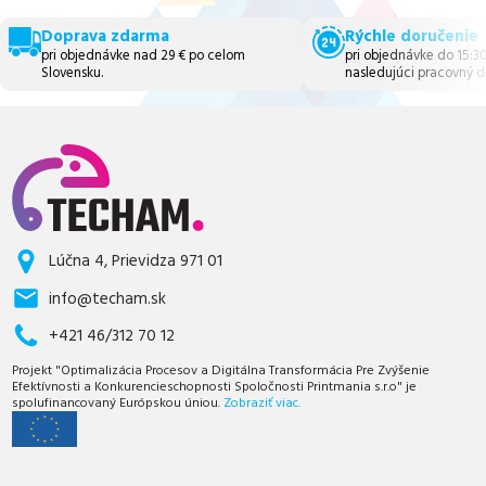
Doprava zdarma
Rýchle doručenie
pri objednávke nad 29 € po celom
pri objednávke do 15:3
Slovensku.
nasledujúci pracovný d
Lúčna 4, Prievidza 971 01
info@techam.sk
+421 46/312 70 12
Projekt "Optimalizácia Procesov a Digitálna Transformácia Pre Zvýšenie
Efektívnosti a Konkurencieschopnosti Spoločnosti Printmania s.r.o" je
spolufinancovaný Európskou úniou.
Zobraziť viac.