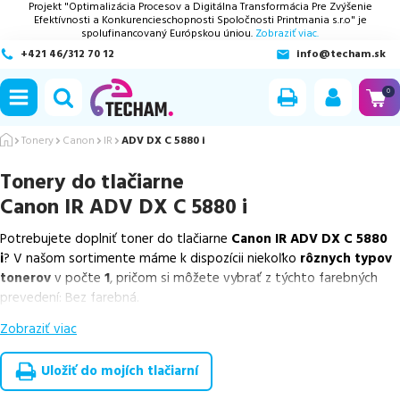
Projekt "Optimalizácia Procesov a Digitálna Transformácia Pre Zvýšenie
Efektívnosti a Konkurencieschopnosti Spoločnosti Printmania s.r.o" je
spolufinancovaný Európskou úniou.
Zobraziť viac.
+421 46/312 70 12
info@techam.sk
ubmenu
0
ubmenu
Tonery
Canon
IR
ADV DX C 5880 i
Tonery do tlačiarne
ubmenu
Canon IR ADV DX C 5880 i
ubmenu
Potrebujete doplniť toner do tlačiarne
Canon IR ADV DX C 5880
i
? V našom sortimente máme k dispozícii niekoľko
rôznych typov
ubmenu
tonerov
v počte
1
, pričom si môžete vybrať z týchto farebných
prevedení: Bez farebná.
Zobraziť viac
Z uvedeného množstva dostupných náplní
ponúkame originálne
náplne
v počte
1
ks.
Uložiť do mojích tlačiarní
Celá táto certifikovaná ponuka, spĺňajúca normy ISO 9001 a 14001,