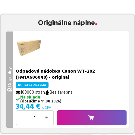
zaručuje bezproblémovú tlač.
Najlacnejší produkt
u nás nájdete
už od
34,44
€
.
Vieme, že pri nákupe zohráva dôležitú úlohu aj dostupnosť. Preto
Originálne náplne
sa snažíme
pravidelne naskladňovať produkty, aby boli ihneď k
dispozícii na odoslanie.
Aktuálne máme k tejto tlačiarni
v
ponuke 1 ks tonerov,
z toho je
1 z nich ihneď k expedícii.
Ak si pri výbere nie ste istí, ktoré riešenie je pre vaše potreby
najvhodnejšie, alebo máte akékoľvek ďalšie otázky, môžete sa na
nás kedykoľvek obrátiť e-mailom alebo telefonicky. Sme tu, aby
sme vám pomohli vybrať to najlepšie riešenie.
Originálny
Odpadová nádobka Canon WT-202
(FM1A606040) - original
DOPRAVA ZDARMA
100000 strán
Bez farebná
Na sklade
(
doručíme
11.08.2026
)
34,44
€
s DPH
-
+